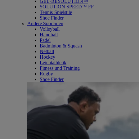
GEL-RESOLUTION™
SOLUTION SPEED™ FF
Tennis-Spielstile
Shoe Finder
Andere Sportarten
Volleyball
Handball
Padel
Badminton & Squash
Netball
Hockey
Leichtathletik
Fitness und Training
Rugby
Shoe Finder