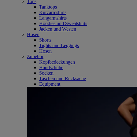
Tops
Tanktops
Kurzarmshirts
Langarmshirts
Hoodies und Sweatshirts
Jacken und Westen
Hosen
Shorts
Tights und Leggings
Hosen
Zubehör
Kopfbedeckungen
Handschuhe
Socken
Taschen und Rucksäche
Equipment