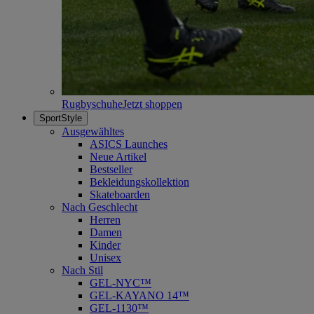
Rugbyschuhe
Jetzt shoppen
SportStyle
Ausgewähltes
ASICS Launches
Neue Artikel
Bestseller
Bekleidungskollektion
Skateboarden
Nach Geschlecht
Herren
Damen
Kinder
Unisex
Nach Stil
GEL-NYC™
GEL-KAYANO 14™
GEL-1130™