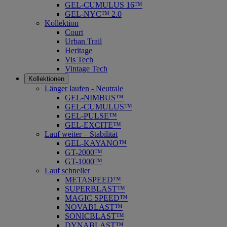
GEL-CUMULUS 16™
GEL-NYC™ 2.0
Kollektion
Court
Urban Trail
Heritage
Vis Tech
Vintage Tech
Kollektionen
Länger laufen - Neutrale
GEL-NIMBUS™
GEL-CUMULUS™
GEL-PULSE™
GEL-EXCITE™
Lauf weiter – Stabilität
GEL-KAYANO™
GT-2000™
GT-1000™
Lauf schneller
METASPEED™
SUPERBLAST™
MAGIC SPEED™
NOVABLAST™
SONICBLAST™
DYNABLAST™