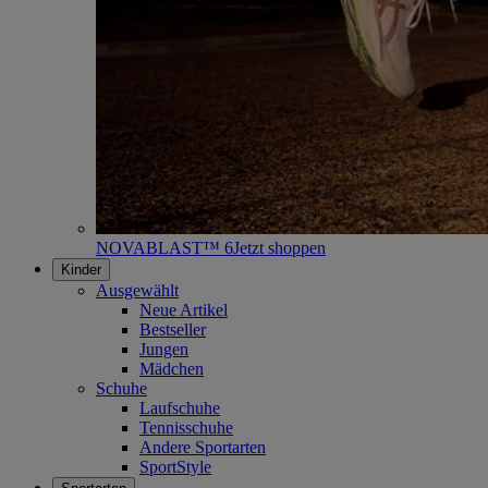
NOVABLAST™ 6
Jetzt shoppen
Kinder
Ausgewählt
Neue Artikel
Bestseller
Jungen
Mädchen
Schuhe
Laufschuhe
Tennisschuhe
Andere Sportarten
SportStyle