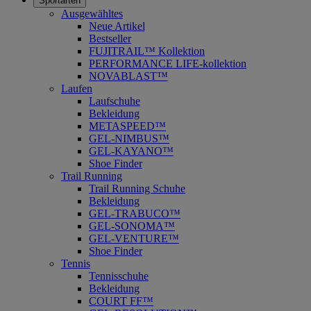
Sportarten
Ausgewähltes
Neue Artikel
Bestseller
FUJITRAIL™ Kollektion
PERFORMANCE LIFE-kollektion
NOVABLAST™
Laufen
Laufschuhe
Bekleidung
METASPEED™
GEL-NIMBUS™
GEL-KAYANO™
Shoe Finder
Trail Running
Trail Running Schuhe
Bekleidung
GEL-TRABUCO™
GEL-SONOMA™
GEL-VENTURE™
Shoe Finder
Tennis
Tennisschuhe
Bekleidung
COURT FF™