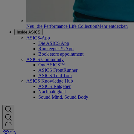
Neu: die Performance Life Collection
Mehr entdecken
Inside ASICS
ASICS-App
Die ASICS App
Runkeeper™-App
Book store appointment
ASICS Community
OneASICS™
ASICS FrontRunner
ASICS Trial Tour
ASICS Knowledge Hub
ASICS-Ratgeber
Nachhaltigkeit
Sound Mind, Sound Body