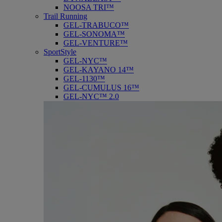
NOOSA TRI™
Trail Running
GEL-TRABUCO™
GEL-SONOMA™
GEL-VENTURE™
SportStyle
GEL-NYC™
GEL-KAYANO 14™
GEL-1130™
GEL-CUMULUS 16™
GEL-NYC™ 2.0