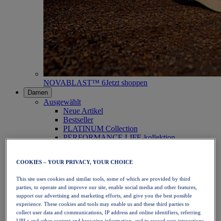
NOVABLAST™ 6
Jetzt shoppen
Damen
Ausgewählt
Neue Artikel
Bestseller
PLATINUM Collection
PERFORMANCE LIFE-kollektion
NOVABLAST™ 6
Schuhe
COOKIES – YOUR PRIVACY, YOUR CHOICE
Laufen
Trailrunning
This site uses cookies and similar tools, some of which are provided by third
Tennis
parties, to operate and improve our site, enable social media and other features,
Volleyball
support our advertising and marketing efforts, and give you the best possible
Handball
experience. These cookies and tools may enable us and these third parties to
Padel
collect user data and communications, IP address and online identifiers, referring
Korbball
URLs and other content and browsing information, and to record user interactions