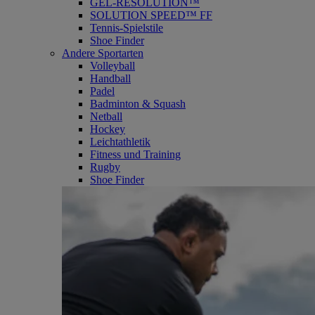
GEL-RESOLUTION™
SOLUTION SPEED™ FF
Tennis-Spielstile
Shoe Finder
Andere Sportarten
Volleyball
Handball
Padel
Badminton & Squash
Netball
Hockey
Leichtathletik
Fitness und Training
Rugby
Shoe Finder