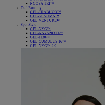
NOOSA TRI™
Trail Running
GEL-TRABUCO™
GEL-SONOMA™
GEL-VENTURE™
SportStyle
GEL-NYC™
GEL-KAYANO 14™
GEL-1130™
GEL-CUMULUS 16™
GEL-NYC™ 2.0