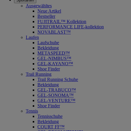
Sportarten
Ausgewähltes
Neue Artikel
Bestseller
FUJITRAIL™ Kollektion
PERFORMANCE LIFE-kollektion
NOVABLAST™
Laufen
Laufschuhe
Bekleidung
METASPEED™
GEL-NIMBUS™
GEL-KAYANO™
Shoe Finder
Trail Running
Trail Running Schuhe
Bekleidung
GEL-TRABUCO™
GEL-SONOMA™
GEL-VENTURE™
Shoe Finder
Tennis
Tennisschuhe
Bekleidung
COURT FF™