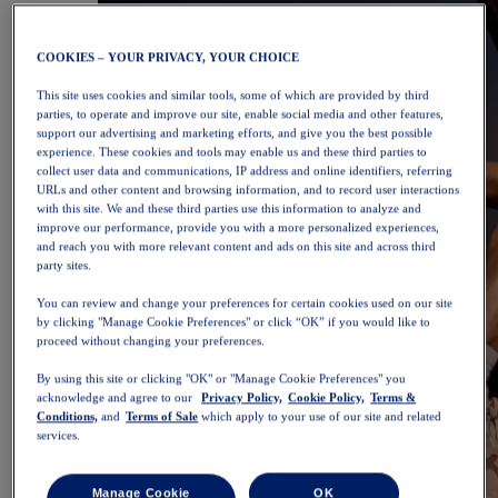
COOKIES – YOUR PRIVACY, YOUR CHOICE
This site uses cookies and similar tools, some of which are provided by third
parties, to operate and improve our site, enable social media and other features,
support our advertising and marketing efforts, and give you the best possible
experience. These cookies and tools may enable us and these third parties to
collect user data and communications, IP address and online identifiers, referring
URLs and other content and browsing information, and to record user interactions
with this site. We and these third parties use this information to analyze and
improve our performance, provide you with a more personalized experiences,
and reach you with more relevant content and ads on this site and across third
party sites.
You can review and change your preferences for certain cookies used on our site
by clicking "Manage Cookie Preferences" or click “OK” if you would like to
proceed without changing your preferences.
By using this site or clicking "OK" or "Manage Cookie Preferences" you
acknowledge and agree to our
Privacy Policy,
Cookie Policy,
Terms &
Conditions,
and
Terms of Sale
which apply to your use of our site and related
services.
Manage Cookie
OK