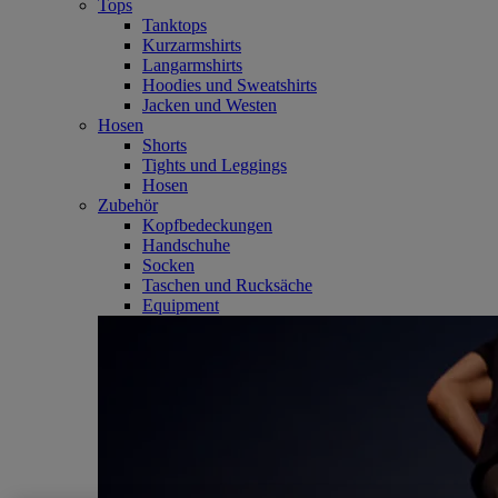
Tops
Tanktops
Kurzarmshirts
Langarmshirts
Hoodies und Sweatshirts
Jacken und Westen
Hosen
Shorts
Tights und Leggings
Hosen
Zubehör
Kopfbedeckungen
Handschuhe
Socken
Taschen und Rucksäche
Equipment