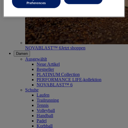
Preferences
NOVABLAST™ 6
Jetzt shoppen
Damen
Ausgewählt
Neue Artikel
Bestseller
PLATINUM Collection
PERFORMANCE LIFE-kollektion
NOVABLAST™ 6
Schuhe
Laufen
Trailrunning
Tennis
Volleyball
Handball
Padel
Korbball