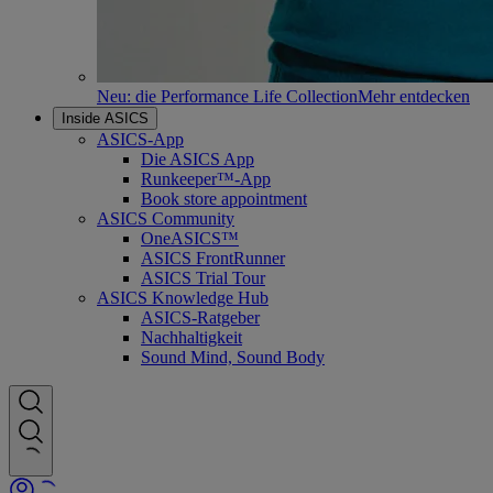
Neu: die Performance Life Collection
Mehr entdecken
Inside ASICS
ASICS-App
Die ASICS App
Runkeeper™-App
Book store appointment
ASICS Community
OneASICS™
ASICS FrontRunner
ASICS Trial Tour
ASICS Knowledge Hub
ASICS-Ratgeber
Nachhaltigkeit
Sound Mind, Sound Body