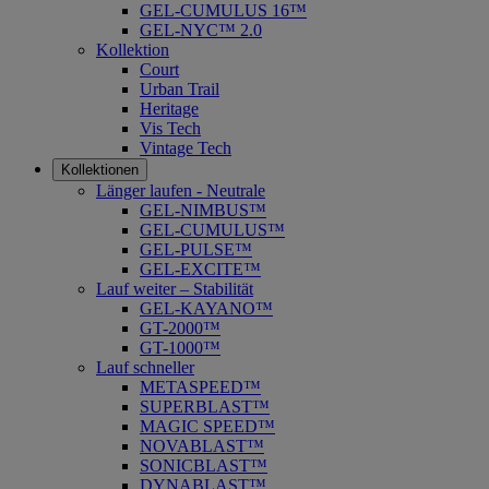
GEL-CUMULUS 16™
GEL-NYC™ 2.0
Kollektion
Court
Urban Trail
Heritage
Vis Tech
Vintage Tech
Kollektionen
Länger laufen - Neutrale
GEL-NIMBUS™
GEL-CUMULUS™
GEL-PULSE™
GEL-EXCITE™
Lauf weiter – Stabilität
GEL-KAYANO™
GT-2000™
GT-1000™
Lauf schneller
METASPEED™
SUPERBLAST™
MAGIC SPEED™
NOVABLAST™
SONICBLAST™
DYNABLAST™