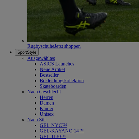
Rugbyschuhe
Jetzt shoppen
SportStyle
Ausgewähltes
ASICS Launches
Neue Artikel
Bestseller
Bekleidungskollektion
Skateboarden
Nach Geschlecht
Herren
Damen
Kinder
Unisex
Nach Stil
GEL-NYC™
GEL-KAYANO 14™
GEL-1130™