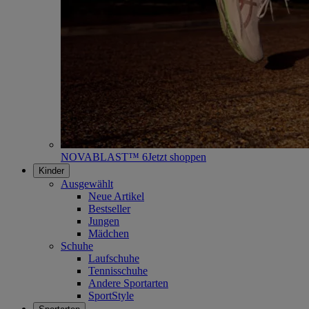
NOVABLAST™ 6
Jetzt shoppen
Kinder
Ausgewählt
Neue Artikel
Bestseller
Jungen
Mädchen
Schuhe
Laufschuhe
Tennisschuhe
Andere Sportarten
SportStyle