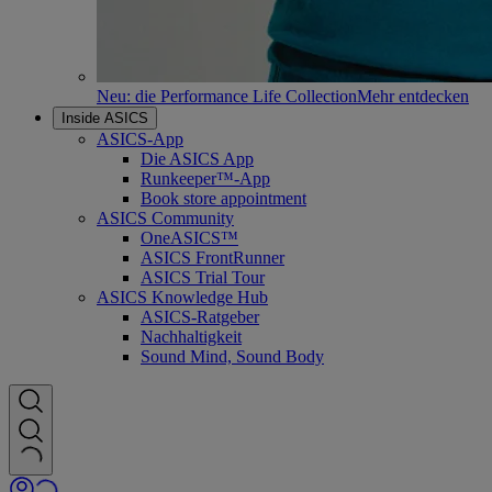
Neu: die Performance Life Collection
Mehr entdecken
Inside ASICS
ASICS-App
Die ASICS App
Runkeeper™-App
Book store appointment
ASICS Community
OneASICS™
ASICS FrontRunner
ASICS Trial Tour
ASICS Knowledge Hub
ASICS-Ratgeber
Nachhaltigkeit
Sound Mind, Sound Body