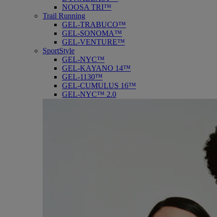
NOOSA TRI™
Trail Running
GEL-TRABUCO™
GEL-SONOMA™
GEL-VENTURE™
SportStyle
GEL-NYC™
GEL-KAYANO 14™
GEL-1130™
GEL-CUMULUS 16™
GEL-NYC™ 2.0