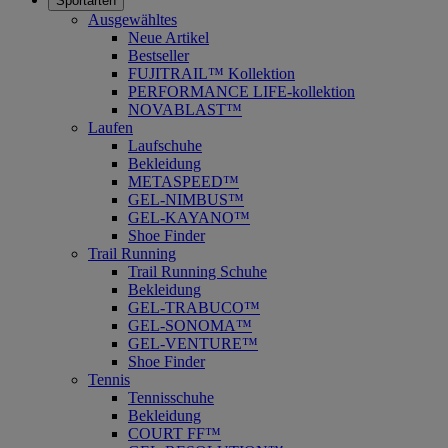
Sportarten
Ausgewähltes
Neue Artikel
Bestseller
FUJITRAIL™ Kollektion
PERFORMANCE LIFE-kollektion
NOVABLAST™
Laufen
Laufschuhe
Bekleidung
METASPEED™
GEL-NIMBUS™
GEL-KAYANO™
Shoe Finder
Trail Running
Trail Running Schuhe
Bekleidung
GEL-TRABUCO™
GEL-SONOMA™
GEL-VENTURE™
Shoe Finder
Tennis
Tennisschuhe
Bekleidung
COURT FF™