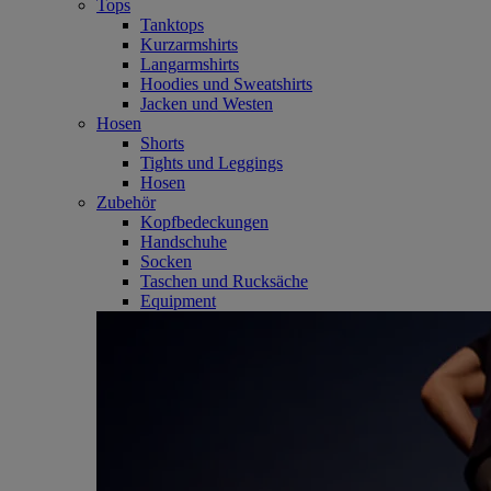
Tops
Tanktops
Kurzarmshirts
Langarmshirts
Hoodies und Sweatshirts
Jacken und Westen
Hosen
Shorts
Tights und Leggings
Hosen
Zubehör
Kopfbedeckungen
Handschuhe
Socken
Taschen und Rucksäche
Equipment