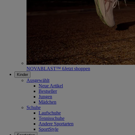
NOVABLAST™ 6
Jetzt shoppen
Kinder
Ausgewählt
Neue Artikel
Bestseller
Jungen
Mädchen
Schuhe
Laufschuhe
Tennisschuhe
Andere Sportarten
SportStyle