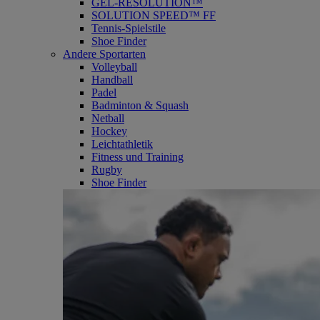
GEL-RESOLUTION™
SOLUTION SPEED™ FF
Tennis-Spielstile
Shoe Finder
Andere Sportarten
Volleyball
Handball
Padel
Badminton & Squash
Netball
Hockey
Leichtathletik
Fitness und Training
Rugby
Shoe Finder