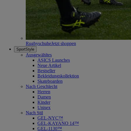
Rugbyschuhe
Jetzt shoppen
SportStyle
Ausgewähltes
ASICS Launches
Neue Artikel
Bestseller
Bekleidungskollektion
Skateboarden
Nach Geschlecht
Herren
Damen
Kinder
Unisex
Nach Stil
GEL-NYC™
GEL-KAYANO 14™
GEL-1130™