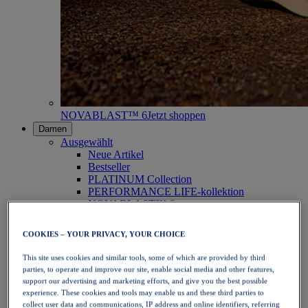
NOVABLAST™ 6
Jetzt shoppen
Damen
Ausgewählt
Neue Artikel
Bestseller
PLATINUM Collection
PERFORMANCE LIFE-kollektion
NOVABLAST™ 6
Schuhe
Laufen
COOKIES – YOUR PRIVACY, YOUR CHOICE
Trailrunning
Tennis
This site uses cookies and similar tools, some of which are provided by third
Volleyball
parties, to operate and improve our site, enable social media and other features,
Handball
support our advertising and marketing efforts, and give you the best possible
Padel
experience. These cookies and tools may enable us and these third parties to
Korbball
collect user data and communications, IP address and online identifiers, referring