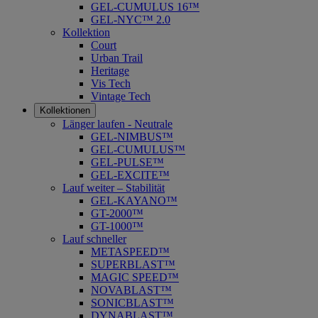
GEL-CUMULUS 16™
GEL-NYC™ 2.0
Kollektion
Court
Urban Trail
Heritage
Vis Tech
Vintage Tech
Kollektionen
Länger laufen - Neutrale
GEL-NIMBUS™
GEL-CUMULUS™
GEL-PULSE™
GEL-EXCITE™
Lauf weiter – Stabilität
GEL-KAYANO™
GT-2000™
GT-1000™
Lauf schneller
METASPEED™
SUPERBLAST™
MAGIC SPEED™
NOVABLAST™
SONICBLAST™
DYNABLAST™