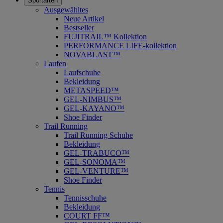
Sportarten
Ausgewähltes
Neue Artikel
Bestseller
FUJITRAIL™ Kollektion
PERFORMANCE LIFE-kollektion
NOVABLAST™
Laufen
Laufschuhe
Bekleidung
METASPEED™
GEL-NIMBUS™
GEL-KAYANO™
Shoe Finder
Trail Running
Trail Running Schuhe
Bekleidung
GEL-TRABUCO™
GEL-SONOMA™
GEL-VENTURE™
Shoe Finder
Tennis
Tennisschuhe
Bekleidung
COURT FF™