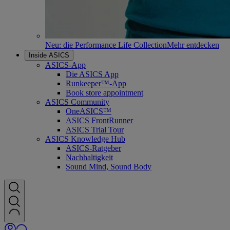
Neu: die Performance Life Collection
Mehr entdecken
Inside ASICS
ASICS-App
Die ASICS App
Runkeeper™-App
Book store appointment
ASICS Community
OneASICS™
ASICS FrontRunner
ASICS Trial Tour
ASICS Knowledge Hub
ASICS-Ratgeber
Nachhaltigkeit
Sound Mind, Sound Body