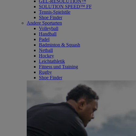
GEL-RESOLUTION™
SOLUTION SPEED™ FF
Tennis-Spielstile
Shoe Finder
Andere Sportarten
Volleyball
Handball
Padel
Badminton & Squash
Netball
Hockey
Leichtathletik
Fitness und Training
Rugby
Shoe Finder