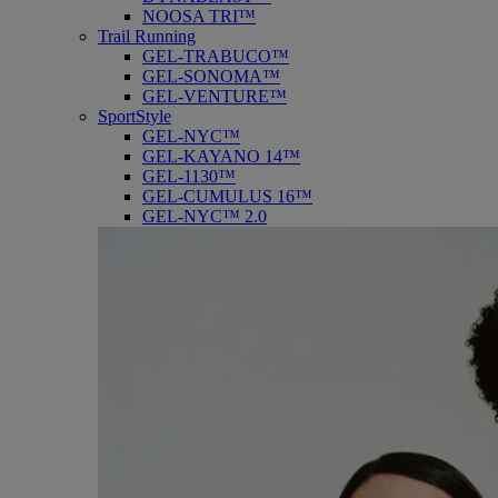
NOOSA TRI™
Trail Running
GEL-TRABUCO™
GEL-SONOMA™
GEL-VENTURE™
SportStyle
GEL-NYC™
GEL-KAYANO 14™
GEL-1130™
GEL-CUMULUS 16™
GEL-NYC™ 2.0