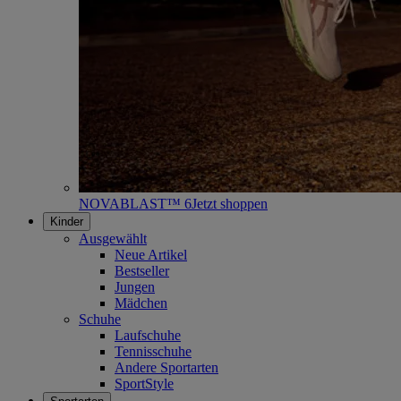
NOVABLAST™ 6
Jetzt shoppen
Kinder
Ausgewählt
Neue Artikel
Bestseller
Jungen
Mädchen
Schuhe
Laufschuhe
Tennisschuhe
Andere Sportarten
SportStyle