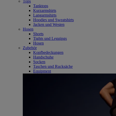
Tops
Tanktops
Kurzarmshirts
Langarmshirts
Hoodies und Sweatshirts
Jacken und Westen
Hosen
Shorts
Tights und Leggings
Hosen
Zubehör
Kopfbedeckungen
Handschuhe
Socken
Taschen und Rucksäche
Equipment