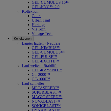
GEL-CUMULUS 16™
GEL-NYC™ 2.0
Kollektion
Court
Urban Trail
Heritage
Vis Tech
Vintage Tech
Kollektionen
Länger laufen - Neutrale
GEL-NIMBUS™
GEL-CUMULUS™
GEL-PULSE™
GEL-EXCITE™
Lauf weiter – Stabilität
GEL-KAYANO™
GT-2000™
GT-1000™
Lauf schneller
METASPEED™
SUPERBLAST™
MAGIC SPEED™
NOVABLAST™
SONICBLAST™
DYNABLAST™