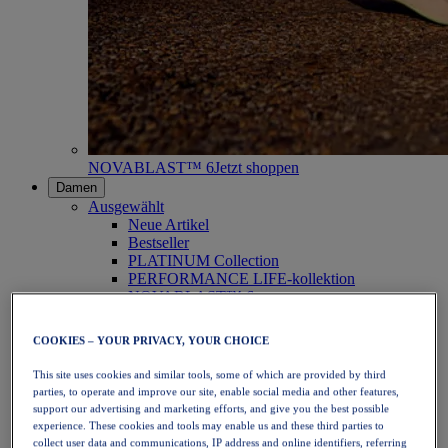
NOVABLAST™ 6
Jetzt shoppen
Damen
Ausgewählt
Neue Artikel
Bestseller
PLATINUM Collection
PERFORMANCE LIFE-kollektion
NOVABLAST™ 6
Schuhe
Laufen
COOKIES – YOUR PRIVACY, YOUR CHOICE
Trailrunning
Tennis
This site uses cookies and similar tools, some of which are provided by third
Volleyball
parties, to operate and improve our site, enable social media and other features,
Handball
support our advertising and marketing efforts, and give you the best possible
Padel
experience. These cookies and tools may enable us and these third parties to
Korbball
collect user data and communications, IP address and online identifiers, referring