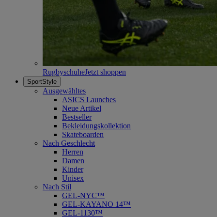
Rugbyschuhe
Jetzt shoppen
SportStyle
Ausgewähltes
ASICS Launches
Neue Artikel
Bestseller
Bekleidungskollektion
Skateboarden
Nach Geschlecht
Herren
Damen
Kinder
Unisex
Nach Stil
GEL-NYC™
GEL-KAYANO 14™
GEL-1130™