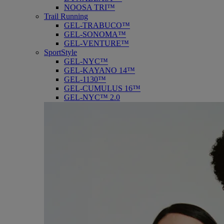
NOOSA TRI™
Trail Running
GEL-TRABUCO™
GEL-SONOMA™
GEL-VENTURE™
SportStyle
GEL-NYC™
GEL-KAYANO 14™
GEL-1130™
GEL-CUMULUS 16™
GEL-NYC™ 2.0