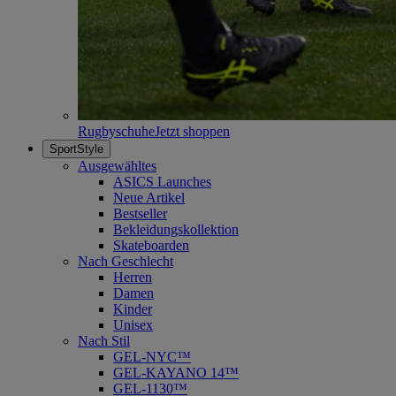
Rugbyschuhe
Jetzt shoppen
SportStyle
Ausgewähltes
ASICS Launches
Neue Artikel
Bestseller
Bekleidungskollektion
Skateboarden
Nach Geschlecht
Herren
Damen
Kinder
Unisex
Nach Stil
GEL-NYC™
GEL-KAYANO 14™
GEL-1130™