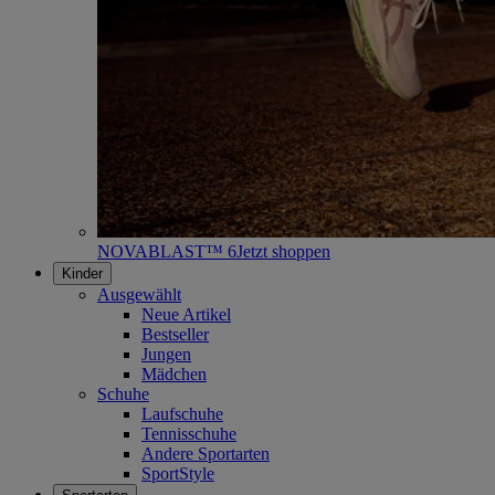
NOVABLAST™ 6
Jetzt shoppen
Kinder
Ausgewählt
Neue Artikel
Bestseller
Jungen
Mädchen
Schuhe
Laufschuhe
Tennisschuhe
Andere Sportarten
SportStyle