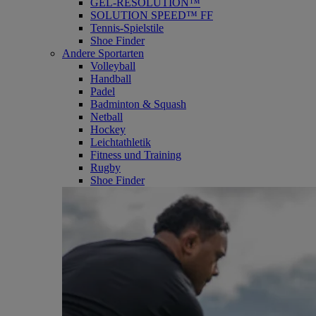
GEL-RESOLUTION™
SOLUTION SPEED™ FF
Tennis-Spielstile
Shoe Finder
Andere Sportarten
Volleyball
Handball
Padel
Badminton & Squash
Netball
Hockey
Leichtathletik
Fitness und Training
Rugby
Shoe Finder