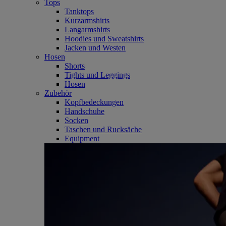
Tops
Tanktops
Kurzarmshirts
Langarmshirts
Hoodies und Sweatshirts
Jacken und Westen
Hosen
Shorts
Tights und Leggings
Hosen
Zubehör
Kopfbedeckungen
Handschuhe
Socken
Taschen und Rucksäche
Equipment