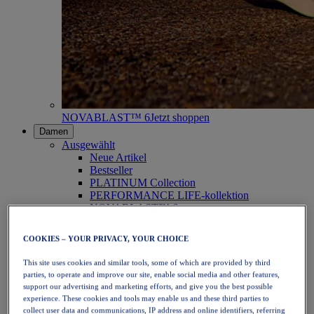
NOVABLAST™ 6
Jetzt shoppen
Damen
Ausgewählt
Neue Artikel
Bestseller
PLATINUM Collection
PERFORMANCE LIFE-kollektion
NOVABLAST™ 6
Schuhe
Laufen
COOKIES – YOUR PRIVACY, YOUR CHOICE
Trailrunning
Tennis
This site uses cookies and similar tools, some of which are provided by third
Volleyball
parties, to operate and improve our site, enable social media and other features,
Handball
support our advertising and marketing efforts, and give you the best possible
Padel
experience. These cookies and tools may enable us and these third parties to
Korbball
collect user data and communications, IP address and online identifiers, referring