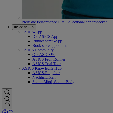
Neu: die Performance Life Collection
Mehr entdecken
Inside ASICS
ASICS-App
Die ASICS App
Runkeeper™-App
Book store appointment
ASICS Community
OneASICS™
ASICS FrontRunner
ASICS Trial Tour
ASICS Knowledge Hub
ASICS-Ratgeber
Nachhaltigkeit
Sound Mind, Sound Body