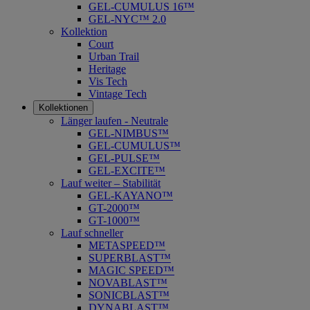
GEL-CUMULUS 16™
GEL-NYC™ 2.0
Kollektion
Court
Urban Trail
Heritage
Vis Tech
Vintage Tech
Kollektionen
Länger laufen - Neutrale
GEL-NIMBUS™
GEL-CUMULUS™
GEL-PULSE™
GEL-EXCITE™
Lauf weiter – Stabilität
GEL-KAYANO™
GT-2000™
GT-1000™
Lauf schneller
METASPEED™
SUPERBLAST™
MAGIC SPEED™
NOVABLAST™
SONICBLAST™
DYNABLAST™