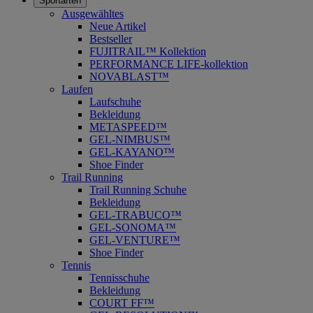
Sportarten
Ausgewähltes
Neue Artikel
Bestseller
FUJITRAIL™ Kollektion
PERFORMANCE LIFE-kollektion
NOVABLAST™
Laufen
Laufschuhe
Bekleidung
METASPEED™
GEL-NIMBUS™
GEL-KAYANO™
Shoe Finder
Trail Running
Trail Running Schuhe
Bekleidung
GEL-TRABUCO™
GEL-SONOMA™
GEL-VENTURE™
Shoe Finder
Tennis
Tennisschuhe
Bekleidung
COURT FF™