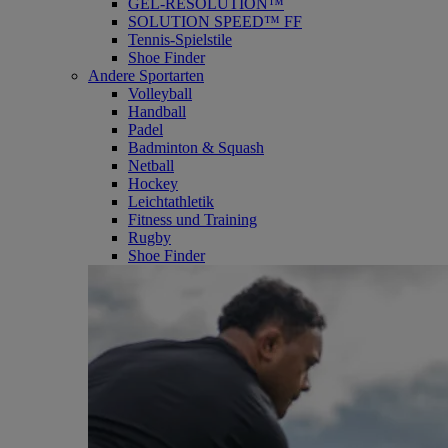
GEL-RESOLUTION™
SOLUTION SPEED™ FF
Tennis-Spielstile
Shoe Finder
Andere Sportarten
Volleyball
Handball
Padel
Badminton & Squash
Netball
Hockey
Leichtathletik
Fitness und Training
Rugby
Shoe Finder