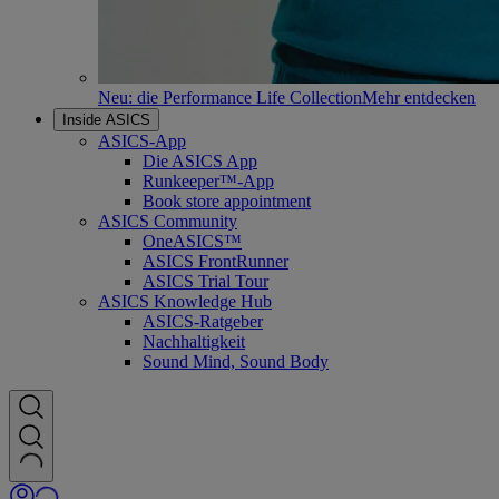
Neu: die Performance Life Collection
Mehr entdecken
Inside ASICS
ASICS-App
Die ASICS App
Runkeeper™-App
Book store appointment
ASICS Community
OneASICS™
ASICS FrontRunner
ASICS Trial Tour
ASICS Knowledge Hub
ASICS-Ratgeber
Nachhaltigkeit
Sound Mind, Sound Body