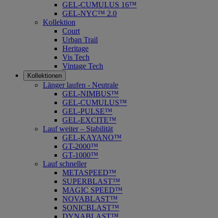
GEL-CUMULUS 16™
GEL-NYC™ 2.0
Kollektion
Court
Urban Trail
Heritage
Vis Tech
Vintage Tech
Kollektionen
Länger laufen - Neutrale
GEL-NIMBUS™
GEL-CUMULUS™
GEL-PULSE™
GEL-EXCITE™
Lauf weiter – Stabilität
GEL-KAYANO™
GT-2000™
GT-1000™
Lauf schneller
METASPEED™
SUPERBLAST™
MAGIC SPEED™
NOVABLAST™
SONICBLAST™
DYNABLAST™