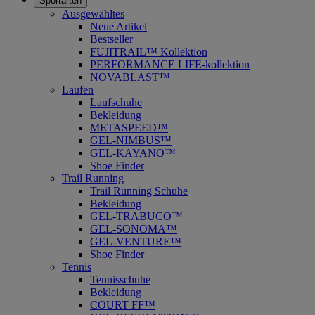
Sportarten
Ausgewähltes
Neue Artikel
Bestseller
FUJITRAIL™ Kollektion
PERFORMANCE LIFE-kollektion
NOVABLAST™
Laufen
Laufschuhe
Bekleidung
METASPEED™
GEL-NIMBUS™
GEL-KAYANO™
Shoe Finder
Trail Running
Trail Running Schuhe
Bekleidung
GEL-TRABUCO™
GEL-SONOMA™
GEL-VENTURE™
Shoe Finder
Tennis
Tennisschuhe
Bekleidung
COURT FF™