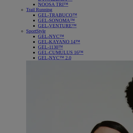
NOOSA TRI™
Trail Running
GEL-TRABUCO™
GEL-SONOMA™
GEL-VENTURE™
SportStyle
GEL-NYC™
GEL-KAYANO 14™
GEL-1130™
GEL-CUMULUS 16™
GEL-NYC™ 2.0