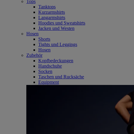
Tops
Tanktops
Kurzarmshirts
Langarmshirts
Hoodies und Sweatshirts
Jacken und Westen
Hosen
Shorts
Tights und Leggings
Hosen
Zubehör
Kopfbedeckungen
Handschuhe
Socken
Taschen und Rucksäche
Equipment