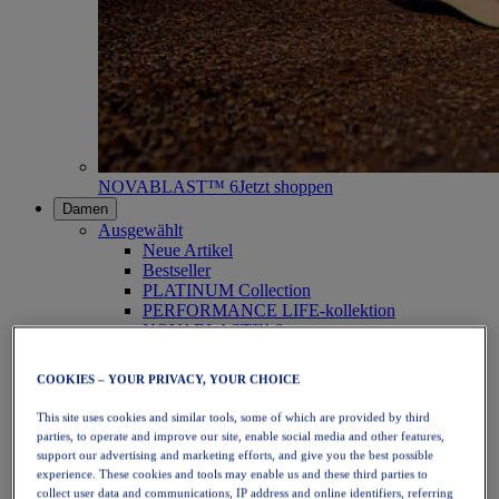
NOVABLAST™ 6
Jetzt shoppen
Damen
Ausgewählt
Neue Artikel
Bestseller
PLATINUM Collection
PERFORMANCE LIFE-kollektion
NOVABLAST™ 6
Schuhe
Laufen
COOKIES – YOUR PRIVACY, YOUR CHOICE
Trailrunning
Tennis
This site uses cookies and similar tools, some of which are provided by third
Volleyball
parties, to operate and improve our site, enable social media and other features,
Handball
support our advertising and marketing efforts, and give you the best possible
Padel
experience. These cookies and tools may enable us and these third parties to
Korbball
collect user data and communications, IP address and online identifiers, referring