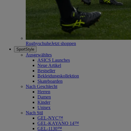
Rugbyschuhe
Jetzt shoppen
SportStyle
Ausgewähltes
ASICS Launches
Neue Artikel
Bestseller
Bekleidungskollektion
Skateboarden
Nach Geschlecht
Herren
Damen
Kinder
Unisex
Nach Stil
GEL-NYC™
GEL-KAYANO 14™
GEL-1130™