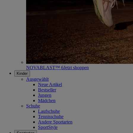
NOVABLAST™ 6
Jetzt shoppen
Kinder
Ausgewählt
Neue Artikel
Bestseller
Jungen
Mädchen
Schuhe
Laufschuhe
Tennisschuhe
Andere Sportarten
SportStyle