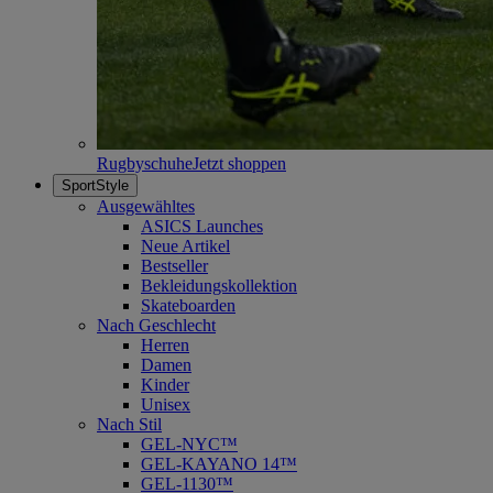
Rugbyschuhe
Jetzt shoppen
SportStyle
Ausgewähltes
ASICS Launches
Neue Artikel
Bestseller
Bekleidungskollektion
Skateboarden
Nach Geschlecht
Herren
Damen
Kinder
Unisex
Nach Stil
GEL-NYC™
GEL-KAYANO 14™
GEL-1130™