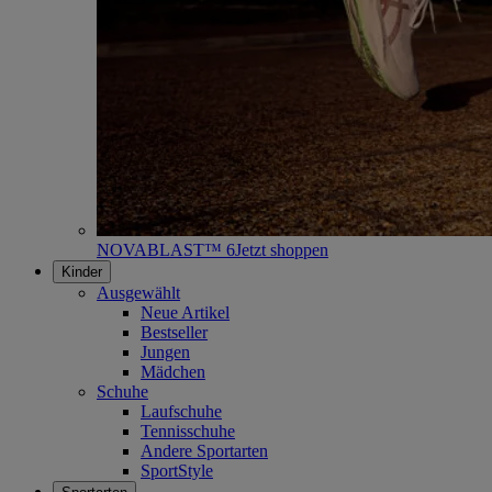
NOVABLAST™ 6
Jetzt shoppen
Kinder
Ausgewählt
Neue Artikel
Bestseller
Jungen
Mädchen
Schuhe
Laufschuhe
Tennisschuhe
Andere Sportarten
SportStyle