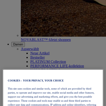
NOVABLAST™ 6
Jetzt shoppen
Damen
Ausgewählt
Neue Artikel
Bestseller
PLATINUM Collection
PERFORMANCE LIFE-kollektion
NOVABLAST™ 6
Schuhe
Laufen
COOKIES – YOUR PRIVACY, YOUR CHOICE
Trailrunning
Tennis
This site uses cookies and similar tools, some of which are provided by third
Volleyball
parties, to operate and improve our site, enable social media and other features,
Handball
support our advertising and marketing efforts, and give you the best possible
Padel
experience. These cookies and tools may enable us and these third parties to
Korbball
collect user data and communications, IP address and online identifiers, referring