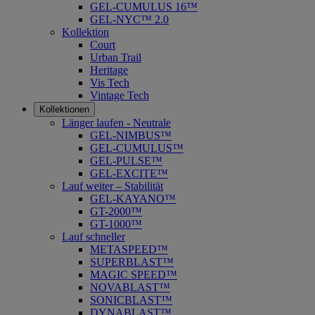
GEL-CUMULUS 16™
GEL-NYC™ 2.0
Kollektion
Court
Urban Trail
Heritage
Vis Tech
Vintage Tech
Kollektionen
Länger laufen - Neutrale
GEL-NIMBUS™
GEL-CUMULUS™
GEL-PULSE™
GEL-EXCITE™
Lauf weiter – Stabilität
GEL-KAYANO™
GT-2000™
GT-1000™
Lauf schneller
METASPEED™
SUPERBLAST™
MAGIC SPEED™
NOVABLAST™
SONICBLAST™
DYNABLAST™