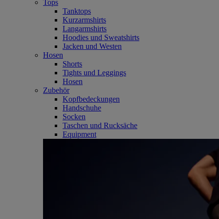
Tops
Tanktops
Kurzarmshirts
Langarmshirts
Hoodies und Sweatshirts
Jacken und Westen
Hosen
Shorts
Tights und Leggings
Hosen
Zubehör
Kopfbedeckungen
Handschuhe
Socken
Taschen und Rucksäche
Equipment