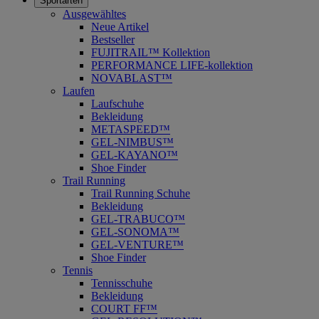
Sportarten
Ausgewähltes
Neue Artikel
Bestseller
FUJITRAIL™ Kollektion
PERFORMANCE LIFE-kollektion
NOVABLAST™
Laufen
Laufschuhe
Bekleidung
METASPEED™
GEL-NIMBUS™
GEL-KAYANO™
Shoe Finder
Trail Running
Trail Running Schuhe
Bekleidung
GEL-TRABUCO™
GEL-SONOMA™
GEL-VENTURE™
Shoe Finder
Tennis
Tennisschuhe
Bekleidung
COURT FF™