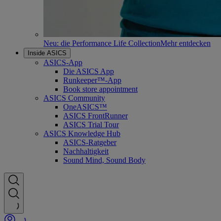
Neu: die Performance Life Collection
Mehr entdecken
Inside ASICS
ASICS-App
Die ASICS App
Runkeeper™-App
Book store appointment
ASICS Community
OneASICS™
ASICS FrontRunner
ASICS Trial Tour
ASICS Knowledge Hub
ASICS-Ratgeber
Nachhaltigkeit
Sound Mind, Sound Body