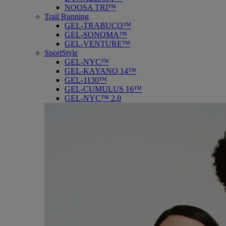
NOOSA TRI™
Trail Running
GEL-TRABUCO™
GEL-SONOMA™
GEL-VENTURE™
SportStyle
GEL-NYC™
GEL-KAYANO 14™
GEL-1130™
GEL-CUMULUS 16™
GEL-NYC™ 2.0