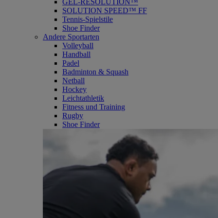
GEL-RESOLUTION™
SOLUTION SPEED™ FF
Tennis-Spielstile
Shoe Finder
Andere Sportarten
Volleyball
Handball
Padel
Badminton & Squash
Netball
Hockey
Leichtathletik
Fitness und Training
Rugby
Shoe Finder