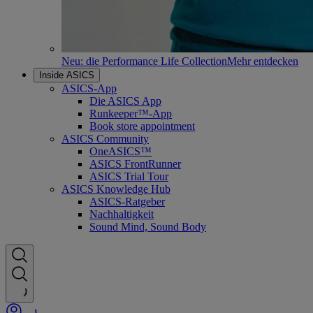
Neu: die Performance Life Collection
Mehr entdecken
Inside ASICS
ASICS-App
Die ASICS App
Runkeeper™-App
Book store appointment
ASICS Community
OneASICS™
ASICS FrontRunner
ASICS Trial Tour
ASICS Knowledge Hub
ASICS-Ratgeber
Nachhaltigkeit
Sound Mind, Sound Body