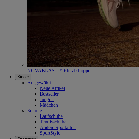
NOVABLAST™ 6
Jetzt shoppen
Kinder
Ausgewählt
Neue Artikel
Bestseller
Jungen
Mädchen
Schuhe
Laufschuhe
Tennisschuhe
Andere Sportarten
SportStyle