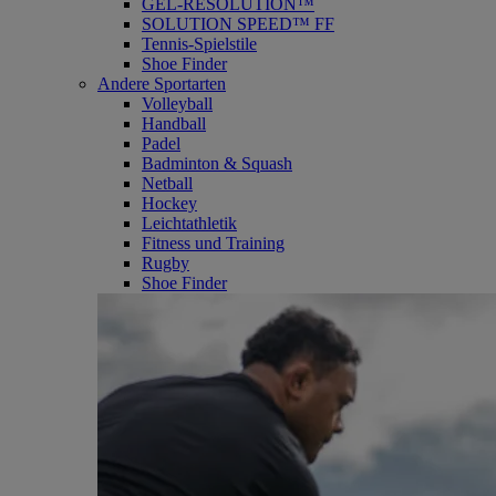
GEL-RESOLUTION™
SOLUTION SPEED™ FF
Tennis-Spielstile
Shoe Finder
Andere Sportarten
Volleyball
Handball
Padel
Badminton & Squash
Netball
Hockey
Leichtathletik
Fitness und Training
Rugby
Shoe Finder