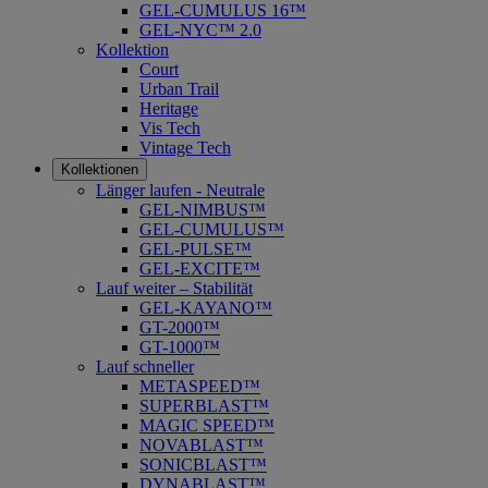
GEL-CUMULUS 16™
GEL-NYC™ 2.0
Kollektion
Court
Urban Trail
Heritage
Vis Tech
Vintage Tech
Kollektionen
Länger laufen - Neutrale
GEL-NIMBUS™
GEL-CUMULUS™
GEL-PULSE™
GEL-EXCITE™
Lauf weiter – Stabilität
GEL-KAYANO™
GT-2000™
GT-1000™
Lauf schneller
METASPEED™
SUPERBLAST™
MAGIC SPEED™
NOVABLAST™
SONICBLAST™
DYNABLAST™