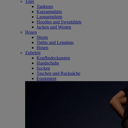
Tops
Tanktops
Kurzarmshirts
Langarmshirts
Hoodies und Sweatshirts
Jacken und Westen
Hosen
Shorts
Tights und Leggings
Hosen
Zubehör
Kopfbedeckungen
Handschuhe
Socken
Taschen und Rucksäche
Equipment