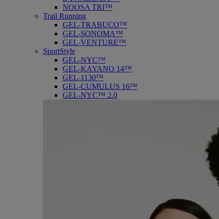
NOOSA TRI™
Trail Running
GEL-TRABUCO™
GEL-SONOMA™
GEL-VENTURE™
SportStyle
GEL-NYC™
GEL-KAYANO 14™
GEL-1130™
GEL-CUMULUS 16™
GEL-NYC™ 2.0