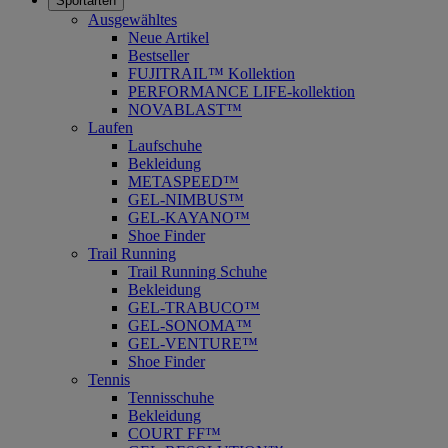
Sportarten
Ausgewähltes
Neue Artikel
Bestseller
FUJITRAIL™ Kollektion
PERFORMANCE LIFE-kollektion
NOVABLAST™
Laufen
Laufschuhe
Bekleidung
METASPEED™
GEL-NIMBUS™
GEL-KAYANO™
Shoe Finder
Trail Running
Trail Running Schuhe
Bekleidung
GEL-TRABUCO™
GEL-SONOMA™
GEL-VENTURE™
Shoe Finder
Tennis
Tennisschuhe
Bekleidung
COURT FF™