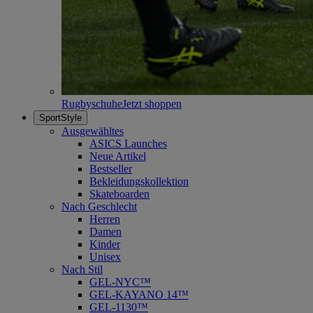
Rugbyschuhe
Jetzt shoppen
SportStyle
Ausgewähltes
ASICS Launches
Neue Artikel
Bestseller
Bekleidungskollektion
Skateboarden
Nach Geschlecht
Herren
Damen
Kinder
Unisex
Nach Stil
GEL-NYC™
GEL-KAYANO 14™
GEL-1130™