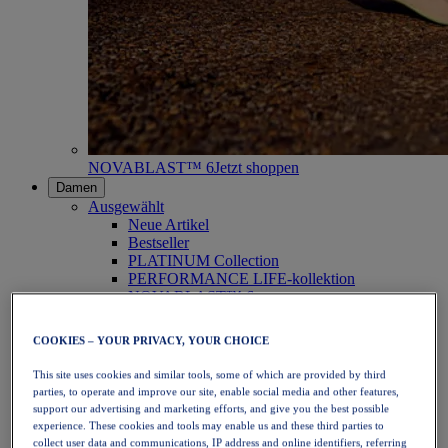
NOVABLAST™ 6
Jetzt shoppen
Damen
Ausgewählt
Neue Artikel
Bestseller
PLATINUM Collection
PERFORMANCE LIFE-kollektion
NOVABLAST™ 6
Schuhe
Laufen
COOKIES – YOUR PRIVACY, YOUR CHOICE
Trailrunning
Tennis
This site uses cookies and similar tools, some of which are provided by third
Volleyball
parties, to operate and improve our site, enable social media and other features,
Handball
support our advertising and marketing efforts, and give you the best possible
Padel
experience. These cookies and tools may enable us and these third parties to
Korbball
collect user data and communications, IP address and online identifiers, referring