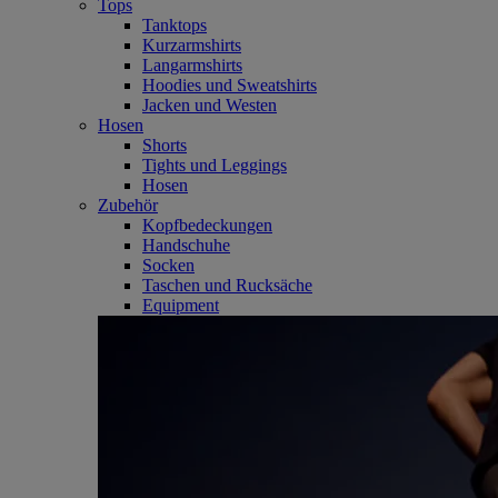
Tops
Tanktops
Kurzarmshirts
Langarmshirts
Hoodies und Sweatshirts
Jacken und Westen
Hosen
Shorts
Tights und Leggings
Hosen
Zubehör
Kopfbedeckungen
Handschuhe
Socken
Taschen und Rucksäche
Equipment