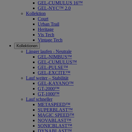
GEL-CUMULUS 16™
GEL-NYC™ 2.0
Kollektion
Court
Urban Trail
Heritage
Vis Tech
Vintage Tech
Kollektionen
Länger laufen - Neutrale
GEL-NIMBUS™
GEL-CUMULUS™
GEL-PULSE™
GEL-EXCITE™
Lauf weiter – Stabilität
GEL-KAYANO™
GT-2000™
GT-1000™
Lauf schneller
METASPEED™
SUPERBLAST™
MAGIC SPEED™
NOVABLAST™
SONICBLAST™
DYNABLAST™