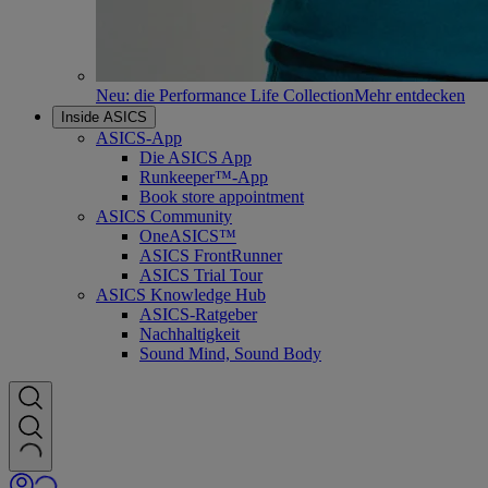
Neu: die Performance Life Collection
Mehr entdecken
Inside ASICS
ASICS-App
Die ASICS App
Runkeeper™-App
Book store appointment
ASICS Community
OneASICS™
ASICS FrontRunner
ASICS Trial Tour
ASICS Knowledge Hub
ASICS-Ratgeber
Nachhaltigkeit
Sound Mind, Sound Body