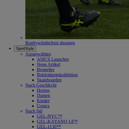
Rugbyschuhe
Jetzt shoppen
SportStyle
Ausgewähltes
ASICS Launches
Neue Artikel
Bestseller
Bekleidungskollektion
Skateboarden
Nach Geschlecht
Herren
Damen
Kinder
Unisex
Nach Stil
GEL-NYC™
GEL-KAYANO 14™
GEL-1130™