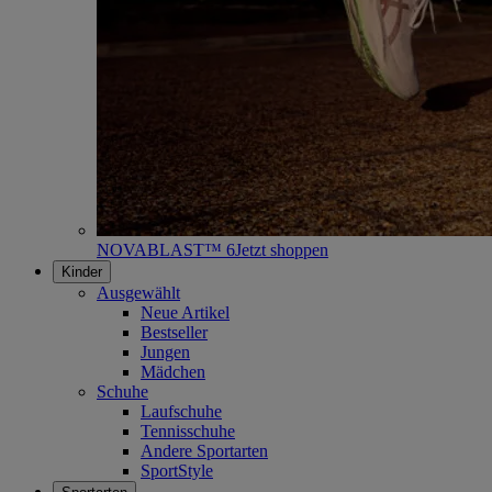
NOVABLAST™ 6
Jetzt shoppen
Kinder
Ausgewählt
Neue Artikel
Bestseller
Jungen
Mädchen
Schuhe
Laufschuhe
Tennisschuhe
Andere Sportarten
SportStyle