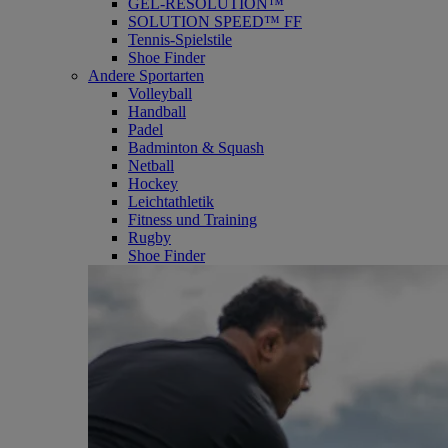
GEL-RESOLUTION™
SOLUTION SPEED™ FF
Tennis-Spielstile
Shoe Finder
Andere Sportarten
Volleyball
Handball
Padel
Badminton & Squash
Netball
Hockey
Leichtathletik
Fitness und Training
Rugby
Shoe Finder