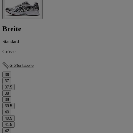
Breite
Standard
Grösse
Größentabelle
36
37
37.5
38
39
39.5
40
40.5
41.5
42