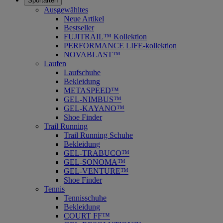
Sportarten
Ausgewähltes
Neue Artikel
Bestseller
FUJITRAIL™ Kollektion
PERFORMANCE LIFE-kollektion
NOVABLAST™
Laufen
Laufschuhe
Bekleidung
METASPEED™
GEL-NIMBUS™
GEL-KAYANO™
Shoe Finder
Trail Running
Trail Running Schuhe
Bekleidung
GEL-TRABUCO™
GEL-SONOMA™
GEL-VENTURE™
Shoe Finder
Tennis
Tennisschuhe
Bekleidung
COURT FF™