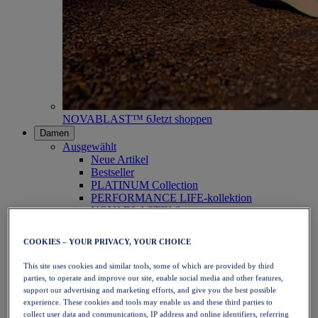
NOVABLAST™ 6
Jetzt shoppen
Damen
Ausgewählt
Neue Artikel
Bestseller
PLATINUM Collection
PERFORMANCE LIFE-kollektion
NOVABLAST™ 6
Schuhe
Laufen
COOKIES – YOUR PRIVACY, YOUR CHOICE
Trailrunning
Tennis
This site uses cookies and similar tools, some of which are provided by third
Volleyball
parties, to operate and improve our site, enable social media and other features,
Handball
support our advertising and marketing efforts, and give you the best possible
Padel
experience. These cookies and tools may enable us and these third parties to
Korbball
collect user data and communications, IP address and online identifiers, referring