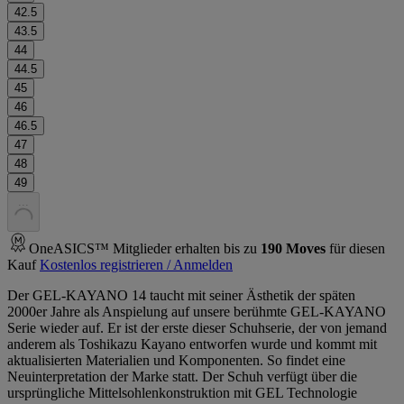
42.5
43.5
44
44.5
45
46
46.5
47
48
49
.
.
.
OneASICS™ Mitglieder erhalten bis zu
190
Moves
für diesen
Kauf
Kostenlos registrieren / Anmelden
Der GEL-KAYANO 14 taucht mit seiner Ästhetik der späten
2000er Jahre als Anspielung auf unsere berühmte GEL-KAYANO
Serie wieder auf. Er ist der erste dieser Schuhserie, der von jemand
anderem als Toshikazu Kayano entworfen wurde und kommt mit
aktualisierten Materialien und Komponenten. So findet eine
Neuinterpretation der Marke statt. Der Schuh verfügt über die
ursprüngliche Mittelsohlenkonstruktion mit GEL Technologie