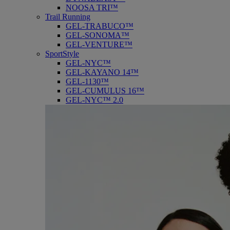
NOOSA TRI™
Trail Running
GEL-TRABUCO™
GEL-SONOMA™
GEL-VENTURE™
SportStyle
GEL-NYC™
GEL-KAYANO 14™
GEL-1130™
GEL-CUMULUS 16™
GEL-NYC™ 2.0