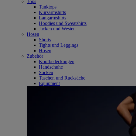
Tops
Tanktops
Kurzarmshirts
Langarmshirts
Hoodies und Sweatshirts
Jacken und Westen
Hosen
Shorts
Tights und Leggings
Hosen
Zubehör
Kopfbedeckungen
Handschuhe
Socken
Taschen und Rucksäche
Equipment