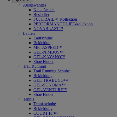
Sportarten
Ausgewähltes
Neue Artikel
Bestseller
FUJITRAIL™ Kollektion
PERFORMANCE LIFE-kollektion
NOVABLAST™
Laufen
Laufschuhe
Bekleidung
METASPEED™
GEL-NIMBUS™
GEL-KAYANO™
Shoe Finder
Trail Running
Trail Running Schuhe
Bekleidung
GEL-TRABUCO™
GEL-SONOMA™
GEL-VENTURE™
Shoe Finder
Tennis
Tennisschuhe
Bekleidung
COURT FF™