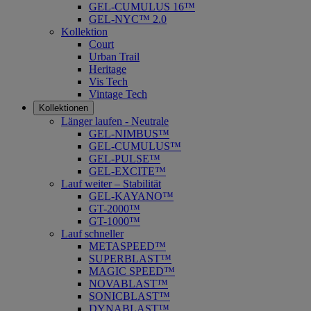
GEL-CUMULUS 16™
GEL-NYC™ 2.0
Kollektion
Court
Urban Trail
Heritage
Vis Tech
Vintage Tech
Kollektionen
Länger laufen - Neutrale
GEL-NIMBUS™
GEL-CUMULUS™
GEL-PULSE™
GEL-EXCITE™
Lauf weiter – Stabilität
GEL-KAYANO™
GT-2000™
GT-1000™
Lauf schneller
METASPEED™
SUPERBLAST™
MAGIC SPEED™
NOVABLAST™
SONICBLAST™
DYNABLAST™