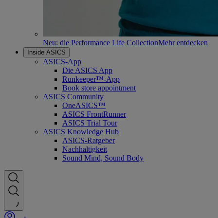
Neu: die Performance Life Collection
Mehr entdecken
Inside ASICS
ASICS-App
Die ASICS App
Runkeeper™-App
Book store appointment
ASICS Community
OneASICS™
ASICS FrontRunner
ASICS Trial Tour
ASICS Knowledge Hub
ASICS-Ratgeber
Nachhaltigkeit
Sound Mind, Sound Body