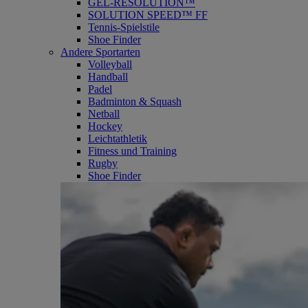
GEL-RESOLUTION™
SOLUTION SPEED™ FF
Tennis-Spielstile
Shoe Finder
Andere Sportarten
Volleyball
Handball
Padel
Badminton & Squash
Netball
Hockey
Leichtathletik
Fitness und Training
Rugby
Shoe Finder