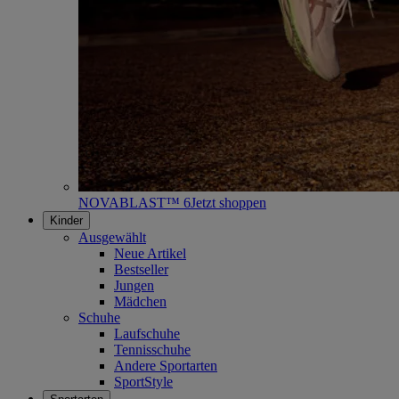
NOVABLAST™ 6
Jetzt shoppen
Kinder
Ausgewählt
Neue Artikel
Bestseller
Jungen
Mädchen
Schuhe
Laufschuhe
Tennisschuhe
Andere Sportarten
SportStyle