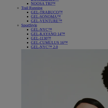
NOOSA TRI™
Trail Running
GEL-TRABUCO™
GEL-SONOMA™
GEL-VENTURE™
SportStyle
GEL-NYC™
GEL-KAYANO 14™
GEL-1130™
GEL-CUMULUS 16™
GEL-NYC™ 2.0