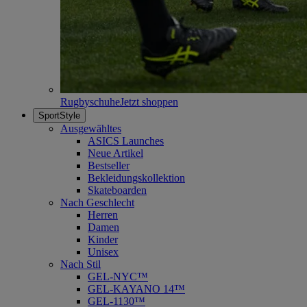
Rugbyschuhe
Jetzt shoppen
SportStyle
Ausgewähltes
ASICS Launches
Neue Artikel
Bestseller
Bekleidungskollektion
Skateboarden
Nach Geschlecht
Herren
Damen
Kinder
Unisex
Nach Stil
GEL-NYC™
GEL-KAYANO 14™
GEL-1130™