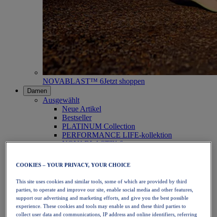
NOVABLAST™ 6
Jetzt shoppen
Damen
Ausgewählt
Neue Artikel
Bestseller
PLATINUM Collection
PERFORMANCE LIFE-kollektion
NOVABLAST™ 6
Schuhe
Laufen
COOKIES – YOUR PRIVACY, YOUR CHOICE
Trailrunning
Tennis
This site uses cookies and similar tools, some of which are provided by third
Volleyball
parties, to operate and improve our site, enable social media and other features,
Handball
support our advertising and marketing efforts, and give you the best possible
Padel
experience. These cookies and tools may enable us and these third parties to
Korbball
collect user data and communications, IP address and online identifiers, referring