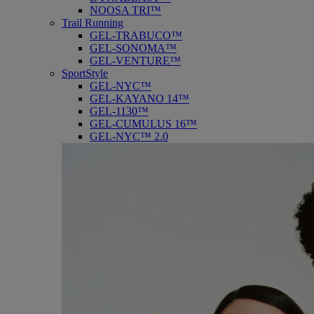
NOOSA TRI™
Trail Running
GEL-TRABUCO™
GEL-SONOMA™
GEL-VENTURE™
SportStyle
GEL-NYC™
GEL-KAYANO 14™
GEL-1130™
GEL-CUMULUS 16™
GEL-NYC™ 2.0