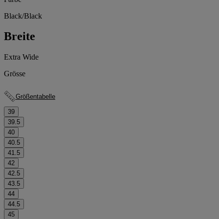
Black/Black
Breite
Extra Wide
Grösse
Größentabelle
39
39.5
40
40.5
41.5
42
42.5
43.5
44
44.5
45