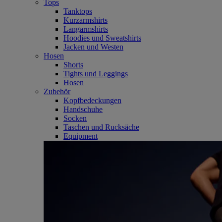
Tops
Tanktops
Kurzarmshirts
Langarmshirts
Hoodies und Sweatshirts
Jacken und Westen
Hosen
Shorts
Tights und Leggings
Hosen
Zubehör
Kopfbedeckungen
Handschuhe
Socken
Taschen und Rucksäche
Equipment