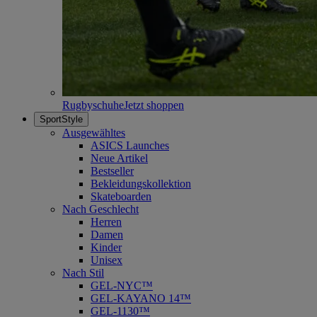
Rugbyschuhe
Jetzt shoppen
SportStyle
Ausgewähltes
ASICS Launches
Neue Artikel
Bestseller
Bekleidungskollektion
Skateboarden
Nach Geschlecht
Herren
Damen
Kinder
Unisex
Nach Stil
GEL-NYC™
GEL-KAYANO 14™
GEL-1130™