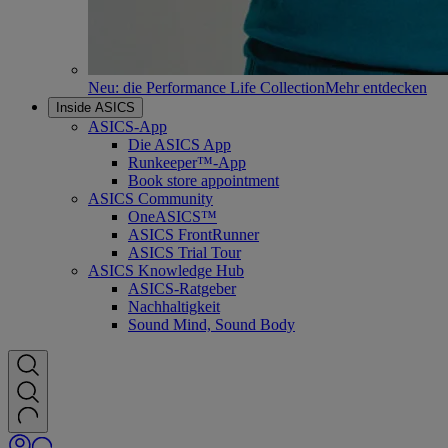
Neu: die Performance Life Collection
Mehr entdecken
Inside ASICS
ASICS-App
Die ASICS App
Runkeeper™-App
Book store appointment
ASICS Community
OneASICS™
ASICS FrontRunner
ASICS Trial Tour
ASICS Knowledge Hub
ASICS-Ratgeber
Nachhaltigkeit
Sound Mind, Sound Body