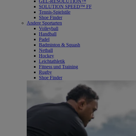
GEL-RESOLUTION™
SOLUTION SPEED™ FF
Tennis-Spielstile
Shoe Finder
Andere Sportarten
Volleyball
Handball
Padel
Badminton & Squash
Netball
Hockey
Leichtathletik
Fitness und Training
Rugby
Shoe Finder