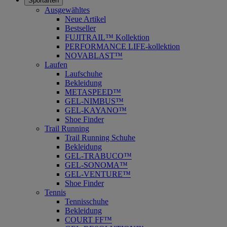
Sportarten
Ausgewähltes
Neue Artikel
Bestseller
FUJITRAIL™ Kollektion
PERFORMANCE LIFE-kollektion
NOVABLAST™
Laufen
Laufschuhe
Bekleidung
METASPEED™
GEL-NIMBUS™
GEL-KAYANO™
Shoe Finder
Trail Running
Trail Running Schuhe
Bekleidung
GEL-TRABUCO™
GEL-SONOMA™
GEL-VENTURE™
Shoe Finder
Tennis
Tennisschuhe
Bekleidung
COURT FF™