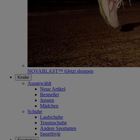
NOVABLAST™ 6
Jetzt shoppen
Kinder
Ausgewählt
Neue Artikel
Bestseller
Jungen
Mädchen
Schuhe
Laufschuhe
Tennisschuhe
Andere Sportarten
SportStyle