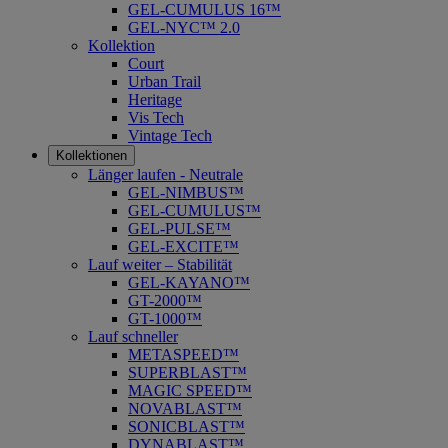
GEL-CUMULUS 16™
GEL-NYC™ 2.0
Kollektion
Court
Urban Trail
Heritage
Vis Tech
Vintage Tech
Kollektionen
Länger laufen - Neutrale
GEL-NIMBUS™
GEL-CUMULUS™
GEL-PULSE™
GEL-EXCITE™
Lauf weiter – Stabilität
GEL-KAYANO™
GT-2000™
GT-1000™
Lauf schneller
METASPEED™
SUPERBLAST™
MAGIC SPEED™
NOVABLAST™
SONICBLAST™
DYNABLAST™