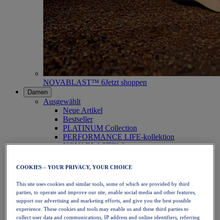
NOVABLAST™ 6
Jetzt shoppen
Damen
Ausgewählt
Neue Artikel
Bestseller
PLATINUM Collection
PERFORMANCE LIFE-kollektion
NOVABLAST™ 6
Schuhe
Laufen
COOKIES – YOUR PRIVACY, YOUR CHOICE
Trailrunning
Tennis
This site uses cookies and similar tools, some of which are provided by third
Volleyball
parties, to operate and improve our site, enable social media and other features,
Handball
support our advertising and marketing efforts, and give you the best possible
Padel
experience. These cookies and tools may enable us and these third parties to
Korbball
collect user data and communications, IP address and online identifiers, referring