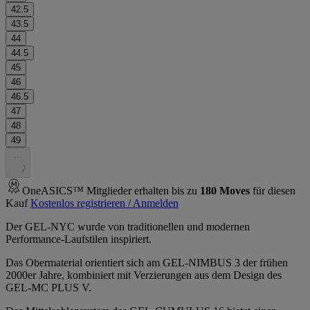
42.5
43.5
44
44.5
45
46
46.5
47
48
49
.
.
.
OneASICS™ Mitglieder erhalten bis zu
180
Moves
für diesen
Kauf
Kostenlos registrieren / Anmelden
Der GEL-NYC wurde von traditionellen und modernen
Performance-Laufstilen inspiriert.
Das Obermaterial orientiert sich am GEL-NIMBUS 3 der frühen
2000er Jahre, kombiniert mit Verzierungen aus dem Design des
GEL-MC PLUS V.