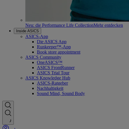
Neu: die Performance Life Collection
Mehr entdecken
Inside ASICS
ASICS-App
Die ASICS App
Runkeeper™-App
Book store appointment
ASICS Community
OneASICS™
ASICS FrontRunner
ASICS Trial Tour
ASICS Knowledge Hub
ASICS-Ratgeber
Nachhaltigkeit
Sound Mind, Sound Body