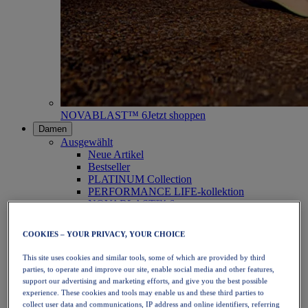
NOVABLAST™ 6
Jetzt shoppen
Damen
Ausgewählt
Neue Artikel
Bestseller
PLATINUM Collection
PERFORMANCE LIFE-kollektion
NOVABLAST™ 6
Schuhe
Laufen
COOKIES – YOUR PRIVACY, YOUR CHOICE
Trailrunning
Tennis
This site uses cookies and similar tools, some of which are provided by third
Volleyball
parties, to operate and improve our site, enable social media and other features,
Handball
support our advertising and marketing efforts, and give you the best possible
Padel
experience. These cookies and tools may enable us and these third parties to
Korbball
collect user data and communications, IP address and online identifiers, referring