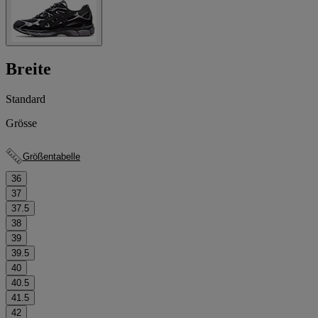
Breite
Standard
Grösse
Größentabelle
36
37
37.5
38
39
39.5
40
40.5
41.5
42