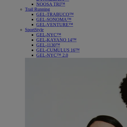
NOOSA TRI™
Trail Running
GEL-TRABUCO™
GEL-SONOMA™
GEL-VENTURE™
SportStyle
GEL-NYC™
GEL-KAYANO 14™
GEL-1130™
GEL-CUMULUS 16™
GEL-NYC™ 2.0