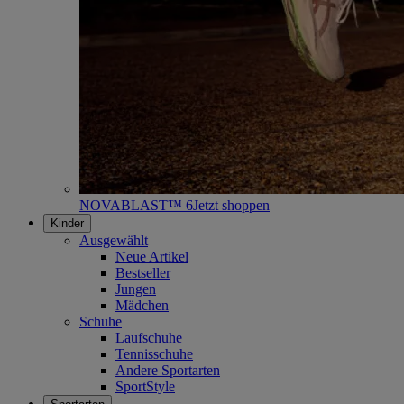
NOVABLAST™ 6
Jetzt shoppen
Kinder
Ausgewählt
Neue Artikel
Bestseller
Jungen
Mädchen
Schuhe
Laufschuhe
Tennisschuhe
Andere Sportarten
SportStyle