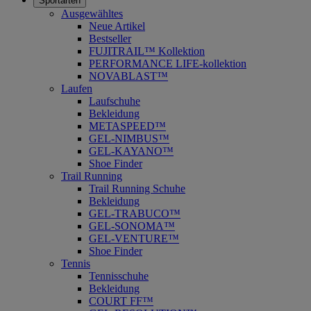
Sportarten
Ausgewähltes
Neue Artikel
Bestseller
FUJITRAIL™ Kollektion
PERFORMANCE LIFE-kollektion
NOVABLAST™
Laufen
Laufschuhe
Bekleidung
METASPEED™
GEL-NIMBUS™
GEL-KAYANO™
Shoe Finder
Trail Running
Trail Running Schuhe
Bekleidung
GEL-TRABUCO™
GEL-SONOMA™
GEL-VENTURE™
Shoe Finder
Tennis
Tennisschuhe
Bekleidung
COURT FF™