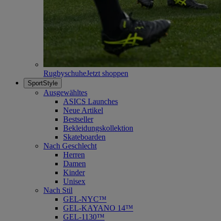
Rugbyschuhe
Jetzt shoppen
SportStyle
Ausgewähltes
ASICS Launches
Neue Artikel
Bestseller
Bekleidungskollektion
Skateboarden
Nach Geschlecht
Herren
Damen
Kinder
Unisex
Nach Stil
GEL-NYC™
GEL-KAYANO 14™
GEL-1130™