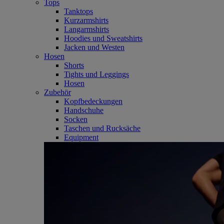
Tops
Tanktops
Kurzarmshirts
Langarmshirts
Hoodies und Sweatshirts
Jacken und Westen
Hosen
Shorts
Tights und Leggings
Hosen
Zubehör
Kopfbedeckungen
Handschuhe
Socken
Taschen und Rucksäche
Equipment