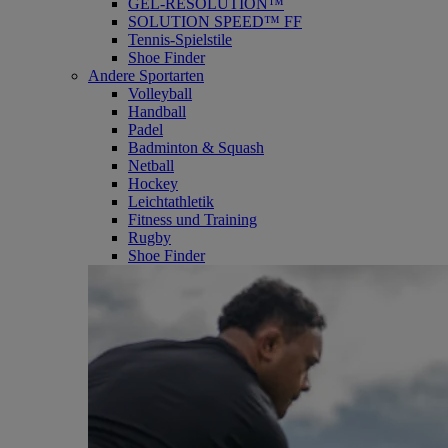
GEL-RESOLUTION™
SOLUTION SPEED™ FF
Tennis-Spielstile
Shoe Finder
Andere Sportarten
Volleyball
Handball
Padel
Badminton & Squash
Netball
Hockey
Leichtathletik
Fitness und Training
Rugby
Shoe Finder