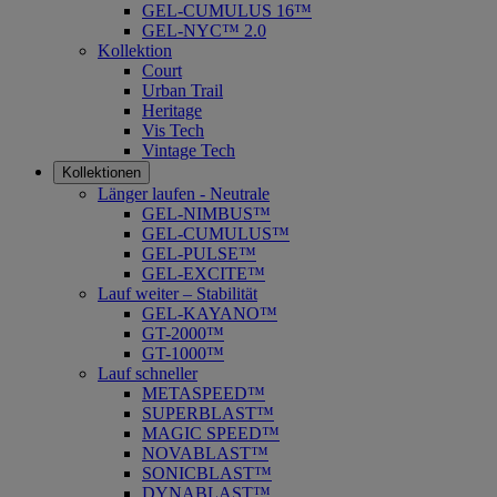
GEL-CUMULUS 16™
GEL-NYC™ 2.0
Kollektion
Court
Urban Trail
Heritage
Vis Tech
Vintage Tech
Kollektionen
Länger laufen - Neutrale
GEL-NIMBUS™
GEL-CUMULUS™
GEL-PULSE™
GEL-EXCITE™
Lauf weiter – Stabilität
GEL-KAYANO™
GT-2000™
GT-1000™
Lauf schneller
METASPEED™
SUPERBLAST™
MAGIC SPEED™
NOVABLAST™
SONICBLAST™
DYNABLAST™