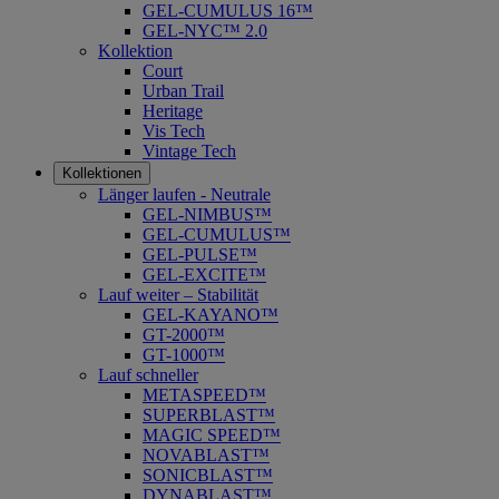
GEL-CUMULUS 16™
GEL-NYC™ 2.0
Kollektion
Court
Urban Trail
Heritage
Vis Tech
Vintage Tech
Kollektionen
Länger laufen - Neutrale
GEL-NIMBUS™
GEL-CUMULUS™
GEL-PULSE™
GEL-EXCITE™
Lauf weiter – Stabilität
GEL-KAYANO™
GT-2000™
GT-1000™
Lauf schneller
METASPEED™
SUPERBLAST™
MAGIC SPEED™
NOVABLAST™
SONICBLAST™
DYNABLAST™