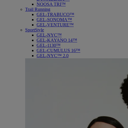
NOOSA TRI™
Trail Running
GEL-TRABUCO™
GEL-SONOMA™
GEL-VENTURE™
SportStyle
GEL-NYC™
GEL-KAYANO 14™
GEL-1130™
GEL-CUMULUS 16™
GEL-NYC™ 2.0