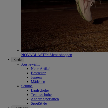
NOVABLAST™ 6
Jetzt shoppen
Kinder
Ausgewählt
Neue Artikel
Bestseller
Jungen
Mädchen
Schuhe
Laufschuhe
Tennisschuhe
Andere Sportarten
SportStyle