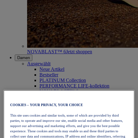
NOVABLAST™ 6
Jetzt shoppen
Damen
Ausgewählt
Neue Artikel
Bestseller
PLATINUM Collection
PERFORMANCE LIFE-kollektion
NOVABLAST™ 6
Schuhe
Laufen
COOKIES – YOUR PRIVACY, YOUR CHOICE
Trailrunning
Tennis
This site uses cookies and similar tools, some of which are provided by third
Volleyball
parties, to operate and improve our site, enable social media and other features,
Handball
support our advertising and marketing efforts, and give you the best possible
Padel
experience. These cookies and tools may enable us and these third parties to
Korbball
collect user data and communications, IP address and online identifiers, referring