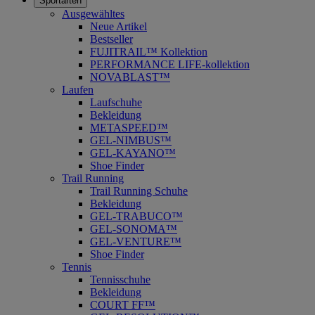
Sportarten
Ausgewähltes
Neue Artikel
Bestseller
FUJITRAIL™ Kollektion
PERFORMANCE LIFE-kollektion
NOVABLAST™
Laufen
Laufschuhe
Bekleidung
METASPEED™
GEL-NIMBUS™
GEL-KAYANO™
Shoe Finder
Trail Running
Trail Running Schuhe
Bekleidung
GEL-TRABUCO™
GEL-SONOMA™
GEL-VENTURE™
Shoe Finder
Tennis
Tennisschuhe
Bekleidung
COURT FF™