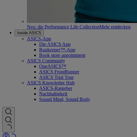
Neu: die Performance Life Collection
Mehr entdecken
Inside ASICS
ASICS-App
Die ASICS App
Runkeeper™-App
Book store appointment
ASICS Community
OneASICS™
ASICS FrontRunner
ASICS Trial Tour
ASICS Knowledge Hub
ASICS-Ratgeber
Nachhaltigkeit
Sound Mind, Sound Body