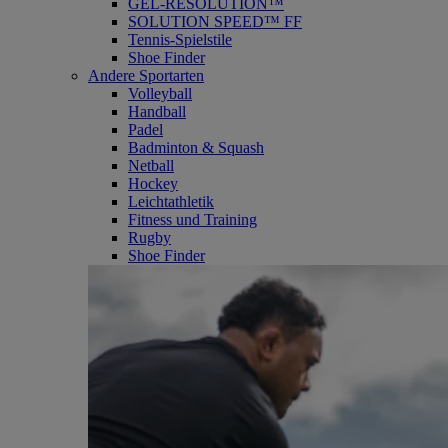
GEL-RESOLUTION™
SOLUTION SPEED™ FF
Tennis-Spielstile
Shoe Finder
Andere Sportarten
Volleyball
Handball
Padel
Badminton & Squash
Netball
Hockey
Leichtathletik
Fitness und Training
Rugby
Shoe Finder