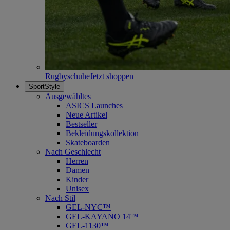
Rugbyschuhe
Jetzt shoppen
SportStyle
Ausgewähltes
ASICS Launches
Neue Artikel
Bestseller
Bekleidungskollektion
Skateboarden
Nach Geschlecht
Herren
Damen
Kinder
Unisex
Nach Stil
GEL-NYC™
GEL-KAYANO 14™
GEL-1130™