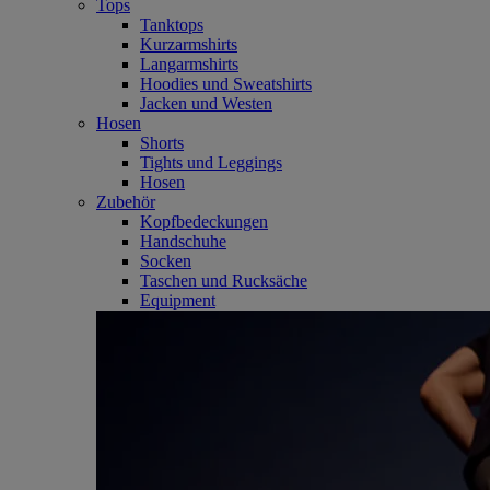
Tops
Tanktops
Kurzarmshirts
Langarmshirts
Hoodies und Sweatshirts
Jacken und Westen
Hosen
Shorts
Tights und Leggings
Hosen
Zubehör
Kopfbedeckungen
Handschuhe
Socken
Taschen und Rucksäche
Equipment