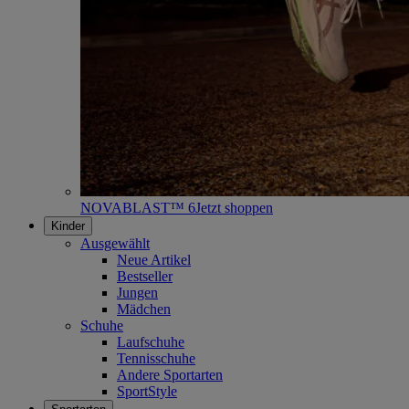
NOVABLAST™ 6
Jetzt shoppen
Kinder
Ausgewählt
Neue Artikel
Bestseller
Jungen
Mädchen
Schuhe
Laufschuhe
Tennisschuhe
Andere Sportarten
SportStyle