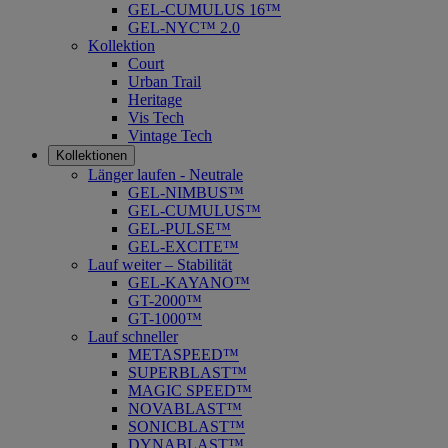
GEL-CUMULUS 16™
GEL-NYC™ 2.0
Kollektion
Court
Urban Trail
Heritage
Vis Tech
Vintage Tech
Kollektionen
Länger laufen - Neutrale
GEL-NIMBUS™
GEL-CUMULUS™
GEL-PULSE™
GEL-EXCITE™
Lauf weiter – Stabilität
GEL-KAYANO™
GT-2000™
GT-1000™
Lauf schneller
METASPEED™
SUPERBLAST™
MAGIC SPEED™
NOVABLAST™
SONICBLAST™
DYNABLAST™