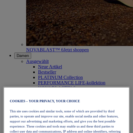
NOVABLAST™ 6
Jetzt shoppen
Damen
Ausgewählt
Neue Artikel
Bestseller
PLATINUM Collection
PERFORMANCE LIFE-kollektion
NOVABLAST™ 6
Schuhe
Laufen
COOKIES – YOUR PRIVACY, YOUR CHOICE
Trailrunning
Tennis
This site uses cookies and similar tools, some of which are provided by third
Volleyball
parties, to operate and improve our site, enable social media and other features,
Handball
support our advertising and marketing efforts, and give you the best possible
Padel
experience. These cookies and tools may enable us and these third parties to
Korbball
collect user data and communications, IP address and online identifiers, referring