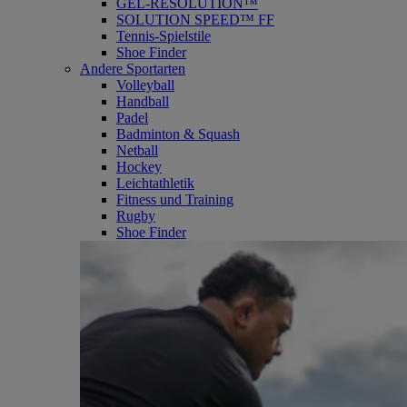
GEL-RESOLUTION™
SOLUTION SPEED™ FF
Tennis-Spielstile
Shoe Finder
Andere Sportarten
Volleyball
Handball
Padel
Badminton & Squash
Netball
Hockey
Leichtathletik
Fitness und Training
Rugby
Shoe Finder