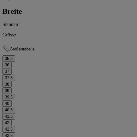
Breite
Standard
Grösse
Größentabelle
35.5
36
37
37.5
38
39
39.5
40
40.5
41.5
42
42.5
43.5