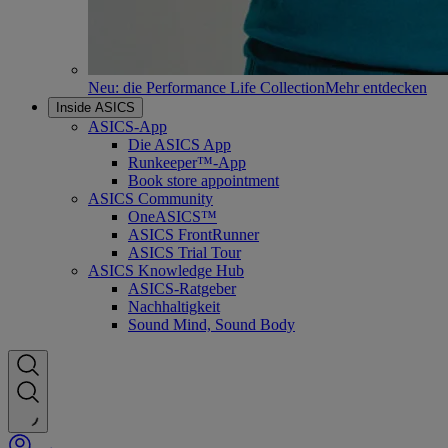
Neu: die Performance Life Collection
Mehr entdecken
Inside ASICS
ASICS-App
Die ASICS App
Runkeeper™-App
Book store appointment
ASICS Community
OneASICS™
ASICS FrontRunner
ASICS Trial Tour
ASICS Knowledge Hub
ASICS-Ratgeber
Nachhaltigkeit
Sound Mind, Sound Body