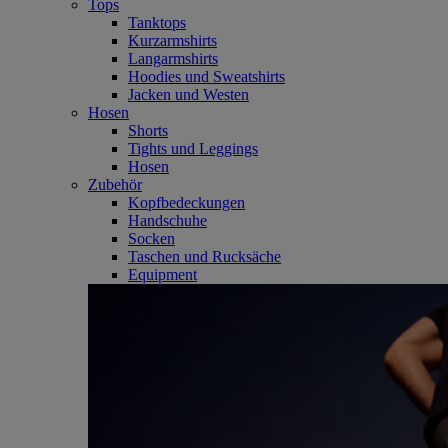
Tops
Tanktops
Kurzarmshirts
Langarmshirts
Hoodies und Sweatshirts
Jacken und Westen
Hosen
Shorts
Tights und Leggings
Hosen
Zubehör
Kopfbedeckungen
Handschuhe
Socken
Taschen und Rucksäche
Equipment