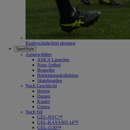
Rugbyschuhe
Jetzt shoppen
SportStyle
Ausgewähltes
ASICS Launches
Neue Artikel
Bestseller
Bekleidungskollektion
Skateboarden
Nach Geschlecht
Herren
Damen
Kinder
Unisex
Nach Stil
GEL-NYC™
GEL-KAYANO 14™
GEL-1130™