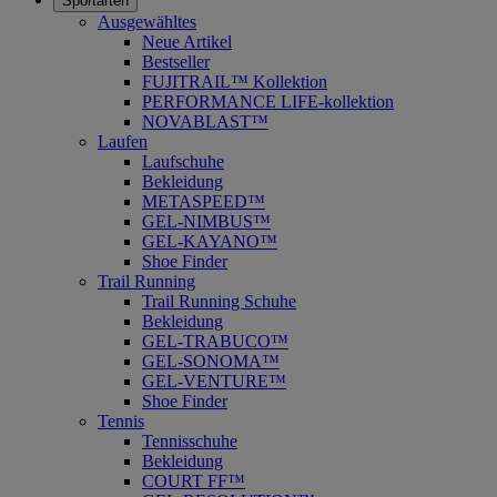
Sportarten
Ausgewähltes
Neue Artikel
Bestseller
FUJITRAIL™ Kollektion
PERFORMANCE LIFE-kollektion
NOVABLAST™
Laufen
Laufschuhe
Bekleidung
METASPEED™
GEL-NIMBUS™
GEL-KAYANO™
Shoe Finder
Trail Running
Trail Running Schuhe
Bekleidung
GEL-TRABUCO™
GEL-SONOMA™
GEL-VENTURE™
Shoe Finder
Tennis
Tennisschuhe
Bekleidung
COURT FF™