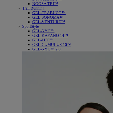
NOOSA TRI™
Trail Running
GEL-TRABUCO™
GEL-SONOMA™
GEL-VENTURE™
SportStyle
GEL-NYC™
GEL-KAYANO 14™
GEL-1130™
GEL-CUMULUS 16™
GEL-NYC™ 2.0