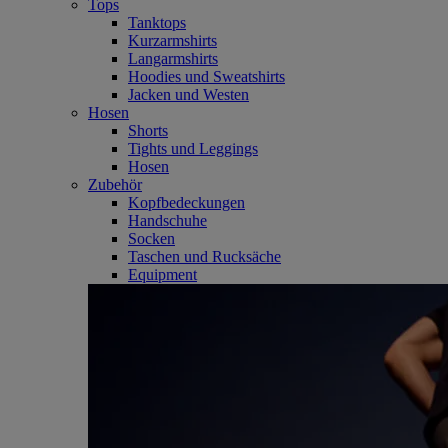
Tops
Tanktops
Kurzarmshirts
Langarmshirts
Hoodies und Sweatshirts
Jacken und Westen
Hosen
Shorts
Tights und Leggings
Hosen
Zubehör
Kopfbedeckungen
Handschuhe
Socken
Taschen und Rucksäche
Equipment