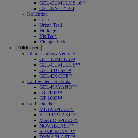
GEL-CUMULUS 16™
GEL-NYC™ 2.0
Kollektion
Court
Urban Trail
Heritage
Vis Tech
Vintage Tech
Kollektionen
Länger laufen - Neutrale
GEL-NIMBUS™
GEL-CUMULUS™
GEL-PULSE™
GEL-EXCITE™
Lauf weiter – Stabilität
GEL-KAYANO™
GT-2000™
GT-1000™
Lauf schneller
METASPEED™
SUPERBLAST™
MAGIC SPEED™
NOVABLAST™
SONICBLAST™
DYNABLAST™