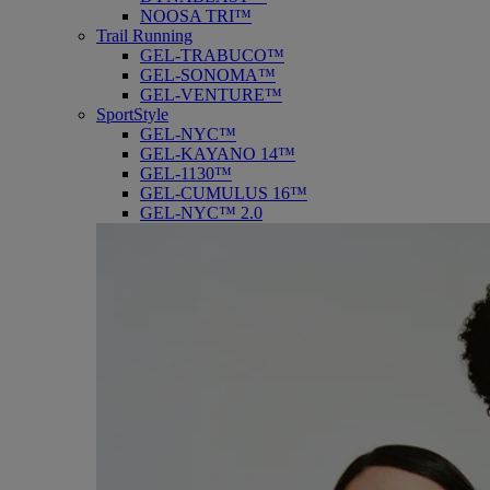
NOOSA TRI™
Trail Running
GEL-TRABUCO™
GEL-SONOMA™
GEL-VENTURE™
SportStyle
GEL-NYC™
GEL-KAYANO 14™
GEL-1130™
GEL-CUMULUS 16™
GEL-NYC™ 2.0