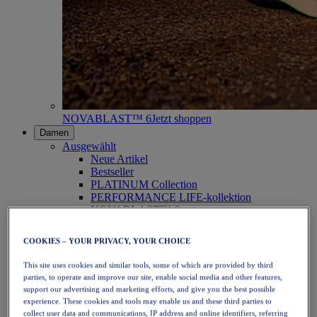
NOVABLAST™ 6
Jetzt shoppen
Damen
Ausgewählt
Neue Artikel
Bestseller
PLATINUM Collection
PERFORMANCE LIFE-kollektion
NOVABLAST™ 6
Schuhe
Laufen
COOKIES – YOUR PRIVACY, YOUR CHOICE
Trailrunning
Tennis
This site uses cookies and similar tools, some of which are provided by third
Volleyball
parties, to operate and improve our site, enable social media and other features,
Handball
support our advertising and marketing efforts, and give you the best possible
Padel
experience. These cookies and tools may enable us and these third parties to
Korbball
collect user data and communications, IP address and online identifiers, referring