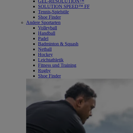
GEL-RESOLUTION™
SOLUTION SPEED™ FF
Tennis-Spielstile
Shoe Finder
Andere Sportarten
Volleyball
Handball
Padel
Badminton & Squash
Netball
Hockey
Leichtathletik
Fitness und Training
Rugby
Shoe Finder