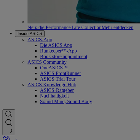
Neu: die Performance Life Collection
Mehr entdecken
Inside ASICS
ASICS-App
Die ASICS App
Runkeeper™-App
Book store appointment
ASICS Community
OneASICS™
ASICS FrontRunner
ASICS Trial Tour
ASICS Knowledge Hub
ASICS-Ratgeber
Nachhaltigkeit
Sound Mind, Sound Body