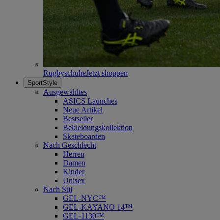
Rugbyschuhe
Jetzt shoppen
SportStyle
Ausgewähltes
ASICS Launches
Neue Artikel
Bestseller
Bekleidungskollektion
Skateboarden
Nach Geschlecht
Herren
Damen
Kinder
Unisex
Nach Stil
GEL-NYC™
GEL-KAYANO 14™
GEL-1130™