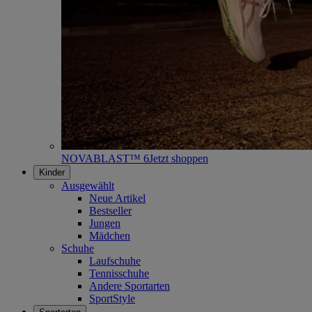
NOVABLAST™ 6
Jetzt shoppen
Kinder
Ausgewählt
Neue Artikel
Bestseller
Jungen
Mädchen
Schuhe
Laufschuhe
Tennisschuhe
Andere Sportarten
SportStyle