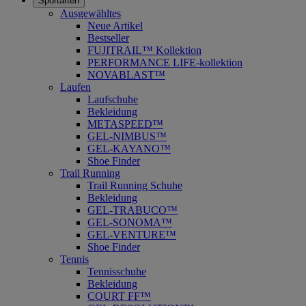
Sportarten
Ausgewähltes
Neue Artikel
Bestseller
FUJITRAIL™ Kollektion
PERFORMANCE LIFE-kollektion
NOVABLAST™
Laufen
Laufschuhe
Bekleidung
METASPEED™
GEL-NIMBUS™
GEL-KAYANO™
Shoe Finder
Trail Running
Trail Running Schuhe
Bekleidung
GEL-TRABUCO™
GEL-SONOMA™
GEL-VENTURE™
Shoe Finder
Tennis
Tennisschuhe
Bekleidung
COURT FF™