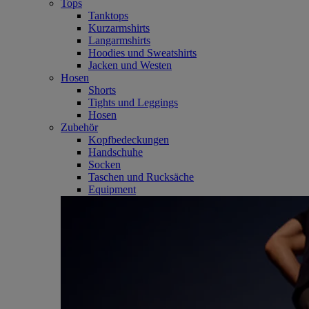
Tops
Tanktops
Kurzarmshirts
Langarmshirts
Hoodies und Sweatshirts
Jacken und Westen
Hosen
Shorts
Tights und Leggings
Hosen
Zubehör
Kopfbedeckungen
Handschuhe
Socken
Taschen und Rucksäche
Equipment