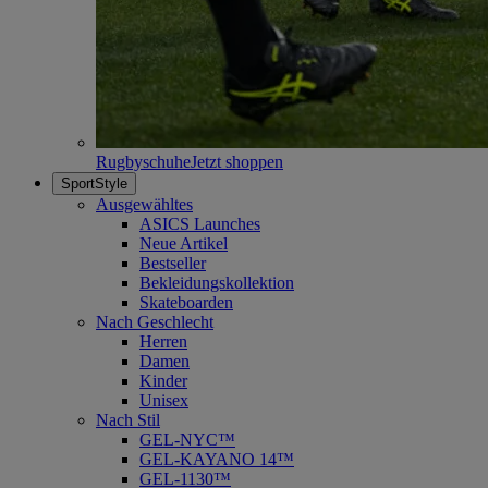
Rugbyschuhe
Jetzt shoppen
SportStyle
Ausgewähltes
ASICS Launches
Neue Artikel
Bestseller
Bekleidungskollektion
Skateboarden
Nach Geschlecht
Herren
Damen
Kinder
Unisex
Nach Stil
GEL-NYC™
GEL-KAYANO 14™
GEL-1130™