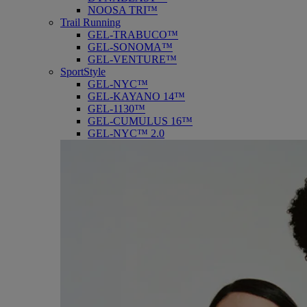
NOOSA TRI™
Trail Running
GEL-TRABUCO™
GEL-SONOMA™
GEL-VENTURE™
SportStyle
GEL-NYC™
GEL-KAYANO 14™
GEL-1130™
GEL-CUMULUS 16™
GEL-NYC™ 2.0