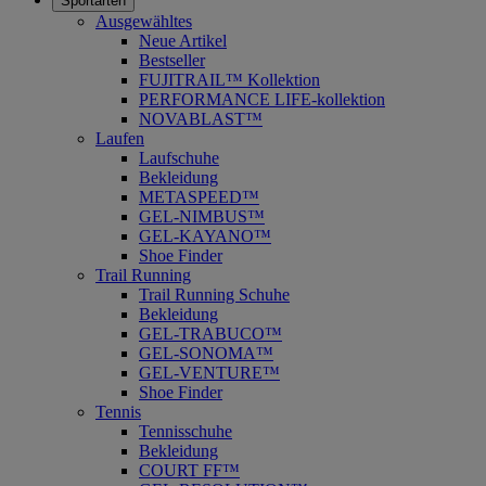
Sportarten
Ausgewähltes
Neue Artikel
Bestseller
FUJITRAIL™ Kollektion
PERFORMANCE LIFE-kollektion
NOVABLAST™
Laufen
Laufschuhe
Bekleidung
METASPEED™
GEL-NIMBUS™
GEL-KAYANO™
Shoe Finder
Trail Running
Trail Running Schuhe
Bekleidung
GEL-TRABUCO™
GEL-SONOMA™
GEL-VENTURE™
Shoe Finder
Tennis
Tennisschuhe
Bekleidung
COURT FF™