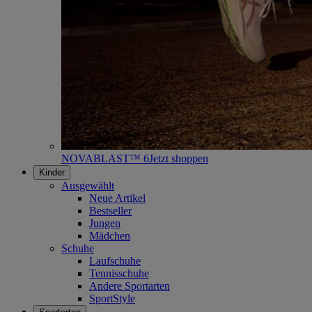
NOVABLAST™ 6
Jetzt shoppen
Kinder
Ausgewählt
Neue Artikel
Bestseller
Jungen
Mädchen
Schuhe
Laufschuhe
Tennisschuhe
Andere Sportarten
SportStyle