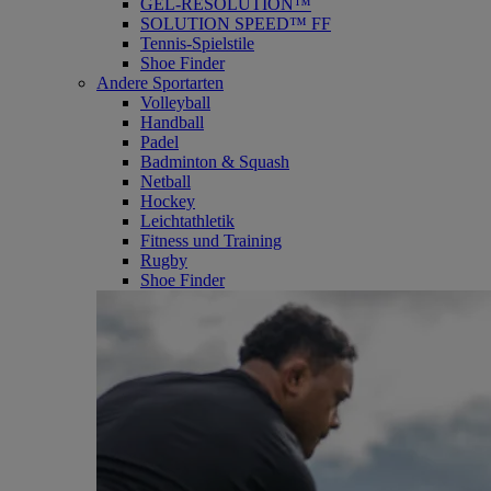
GEL-RESOLUTION™
SOLUTION SPEED™ FF
Tennis-Spielstile
Shoe Finder
Andere Sportarten
Volleyball
Handball
Padel
Badminton & Squash
Netball
Hockey
Leichtathletik
Fitness und Training
Rugby
Shoe Finder