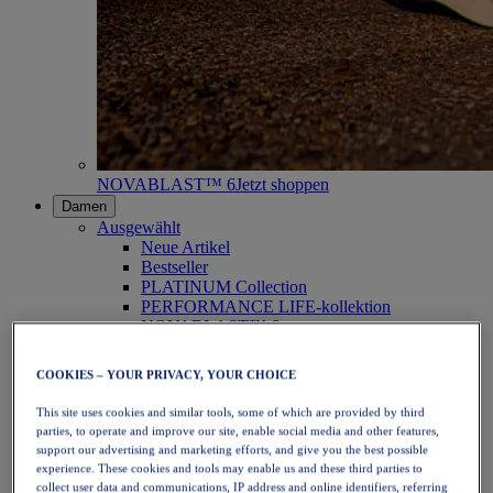
NOVABLAST™ 6
Jetzt shoppen
Damen
Ausgewählt
Neue Artikel
Bestseller
PLATINUM Collection
PERFORMANCE LIFE-kollektion
NOVABLAST™ 6
Schuhe
Laufen
COOKIES – YOUR PRIVACY, YOUR CHOICE
Trailrunning
Tennis
This site uses cookies and similar tools, some of which are provided by third
Volleyball
parties, to operate and improve our site, enable social media and other features,
Handball
support our advertising and marketing efforts, and give you the best possible
Padel
experience. These cookies and tools may enable us and these third parties to
Korbball
collect user data and communications, IP address and online identifiers, referring