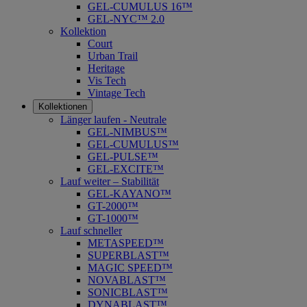
GEL-CUMULUS 16™
GEL-NYC™ 2.0
Kollektion
Court
Urban Trail
Heritage
Vis Tech
Vintage Tech
Kollektionen
Länger laufen - Neutrale
GEL-NIMBUS™
GEL-CUMULUS™
GEL-PULSE™
GEL-EXCITE™
Lauf weiter – Stabilität
GEL-KAYANO™
GT-2000™
GT-1000™
Lauf schneller
METASPEED™
SUPERBLAST™
MAGIC SPEED™
NOVABLAST™
SONICBLAST™
DYNABLAST™