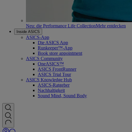
Neu: die Performance Life Collection
Mehr entdecken
Inside ASICS
ASICS-App
Die ASICS App
Runkeeper™-App
Book store appointment
ASICS Community
OneASICS™
ASICS FrontRunner
ASICS Trial Tour
ASICS Knowledge Hub
ASICS-Ratgeber
Nachhaltigkeit
Sound Mind, Sound Body