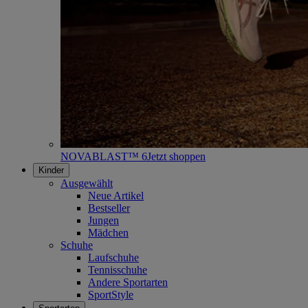
NOVABLAST™ 6
Jetzt shoppen
Kinder
Ausgewählt
Neue Artikel
Bestseller
Jungen
Mädchen
Schuhe
Laufschuhe
Tennisschuhe
Andere Sportarten
SportStyle