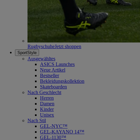
Rugbyschuhe
Jetzt shoppen
SportStyle
Ausgewähltes
ASICS Launches
Neue Artikel
Bestseller
Bekleidungskollektion
Skateboarden
Nach Geschlecht
Herren
Damen
Kinder
Unisex
Nach Stil
GEL-NYC™
GEL-KAYANO 14™
GEL-1130™