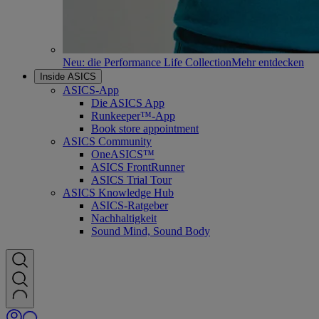
Neu: die Performance Life Collection
Mehr entdecken
Inside ASICS
ASICS-App
Die ASICS App
Runkeeper™-App
Book store appointment
ASICS Community
OneASICS™
ASICS FrontRunner
ASICS Trial Tour
ASICS Knowledge Hub
ASICS-Ratgeber
Nachhaltigkeit
Sound Mind, Sound Body