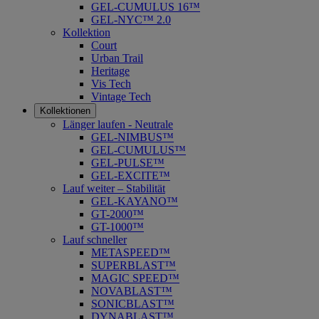
GEL-CUMULUS 16™
GEL-NYC™ 2.0
Kollektion
Court
Urban Trail
Heritage
Vis Tech
Vintage Tech
Kollektionen
Länger laufen - Neutrale
GEL-NIMBUS™
GEL-CUMULUS™
GEL-PULSE™
GEL-EXCITE™
Lauf weiter – Stabilität
GEL-KAYANO™
GT-2000™
GT-1000™
Lauf schneller
METASPEED™
SUPERBLAST™
MAGIC SPEED™
NOVABLAST™
SONICBLAST™
DYNABLAST™