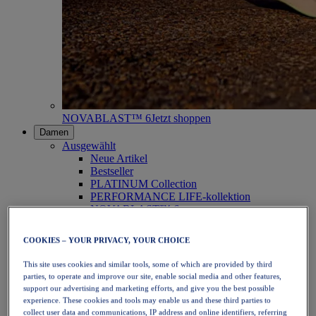
NOVABLAST™ 6
Jetzt shoppen
Damen
Ausgewählt
Neue Artikel
Bestseller
PLATINUM Collection
PERFORMANCE LIFE-kollektion
NOVABLAST™ 6
Schuhe
Laufen
COOKIES – YOUR PRIVACY, YOUR CHOICE
Trailrunning
Tennis
This site uses cookies and similar tools, some of which are provided by third
Volleyball
parties, to operate and improve our site, enable social media and other features,
Handball
support our advertising and marketing efforts, and give you the best possible
Padel
experience. These cookies and tools may enable us and these third parties to
Korbball
collect user data and communications, IP address and online identifiers, referring