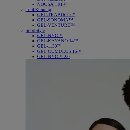
NOOSA TRI™
Trail Running
GEL-TRABUCO™
GEL-SONOMA™
GEL-VENTURE™
SportStyle
GEL-NYC™
GEL-KAYANO 14™
GEL-1130™
GEL-CUMULUS 16™
GEL-NYC™ 2.0