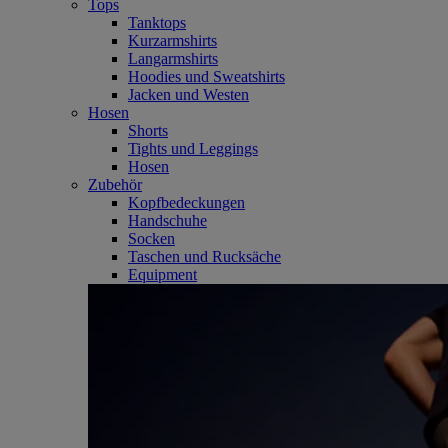
Tops
Tanktops
Kurzarmshirts
Langarmshirts
Hoodies und Sweatshirts
Jacken und Westen
Hosen
Shorts
Tights und Leggings
Hosen
Zubehör
Kopfbedeckungen
Handschuhe
Socken
Taschen und Rucksäche
Equipment