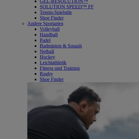
GEL-RESOLUTION™
SOLUTION SPEED™ FF
Tennis-Spielstile
Shoe Finder
Andere Sportarten
Volleyball
Handball
Padel
Badminton & Squash
Netball
Hockey
Leichtathletik
Fitness und Training
Rugby
Shoe Finder