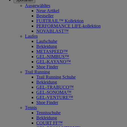
Sportarten
Ausgewähltes
Neue Artikel
Bestseller
FUJITRAIL™ Kollektion
PERFORMANCE LIFE-kollektion
NOVABLAST™
Laufen
Laufschuhe
Bekleidung
METASPEED™
GEL-NIMBUS™
GEL-KAYANO™
Shoe Finder
Trail Running
Trail Running Schuhe
Bekleidung
GEL-TRABUCO™
GEL-SONOMA™
GEL-VENTURE™
Shoe Finder
Tennis
Tennisschuhe
Bekleidung
COURT FF™