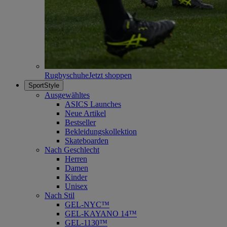
Rugbyschuhe
Jetzt shoppen
SportStyle
Ausgewähltes
ASICS Launches
Neue Artikel
Bestseller
Bekleidungskollektion
Skateboarden
Nach Geschlecht
Herren
Damen
Kinder
Unisex
Nach Stil
GEL-NYC™
GEL-KAYANO 14™
GEL-1130™