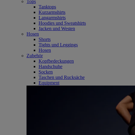
Tops
Tanktops
Kurzarmshirts
Langarmshirts
Hoodies und Sweatshirts
Jacken und Westen
Hosen
Shorts
Tights und Leggings
Hosen
Zubehör
Kopfbedeckungen
Handschuhe
Socken
Taschen und Rucksäche
Equipment