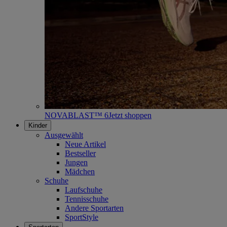
NOVABLAST™ 6
Jetzt shoppen
Kinder
Ausgewählt
Neue Artikel
Bestseller
Jungen
Mädchen
Schuhe
Laufschuhe
Tennisschuhe
Andere Sportarten
SportStyle