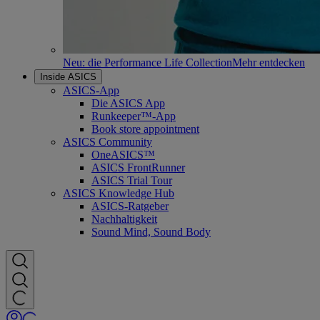
Neu: die Performance Life Collection
Mehr entdecken
Inside ASICS
ASICS-App
Die ASICS App
Runkeeper™-App
Book store appointment
ASICS Community
OneASICS™
ASICS FrontRunner
ASICS Trial Tour
ASICS Knowledge Hub
ASICS-Ratgeber
Nachhaltigkeit
Sound Mind, Sound Body