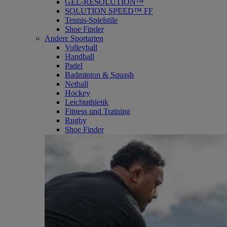
GEL-RESOLUTION™
SOLUTION SPEED™ FF
Tennis-Spielstile
Shoe Finder
Andere Sportarten
Volleyball
Handball
Padel
Badminton & Squash
Netball
Hockey
Leichtathletik
Fitness und Training
Rugby
Shoe Finder