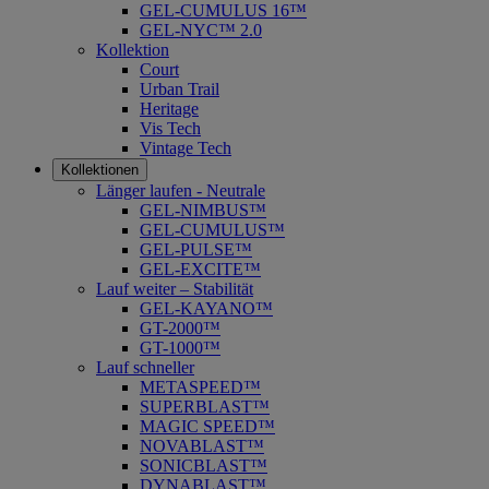
GEL-CUMULUS 16™
GEL-NYC™ 2.0
Kollektion
Court
Urban Trail
Heritage
Vis Tech
Vintage Tech
Kollektionen
Länger laufen - Neutrale
GEL-NIMBUS™
GEL-CUMULUS™
GEL-PULSE™
GEL-EXCITE™
Lauf weiter – Stabilität
GEL-KAYANO™
GT-2000™
GT-1000™
Lauf schneller
METASPEED™
SUPERBLAST™
MAGIC SPEED™
NOVABLAST™
SONICBLAST™
DYNABLAST™