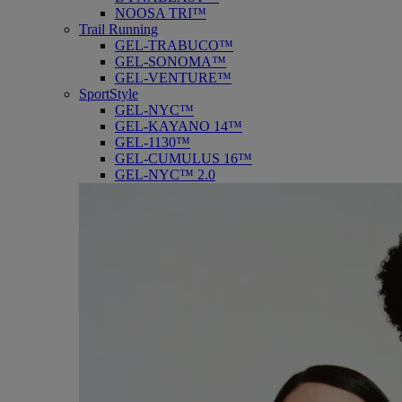
NOOSA TRI™
Trail Running
GEL-TRABUCO™
GEL-SONOMA™
GEL-VENTURE™
SportStyle
GEL-NYC™
GEL-KAYANO 14™
GEL-1130™
GEL-CUMULUS 16™
GEL-NYC™ 2.0