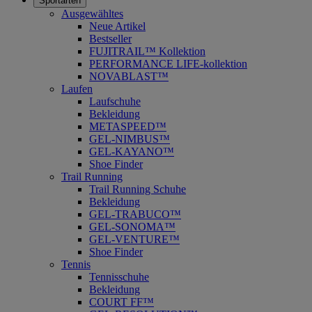
Sportarten
Ausgewähltes
Neue Artikel
Bestseller
FUJITRAIL™ Kollektion
PERFORMANCE LIFE-kollektion
NOVABLAST™
Laufen
Laufschuhe
Bekleidung
METASPEED™
GEL-NIMBUS™
GEL-KAYANO™
Shoe Finder
Trail Running
Trail Running Schuhe
Bekleidung
GEL-TRABUCO™
GEL-SONOMA™
GEL-VENTURE™
Shoe Finder
Tennis
Tennisschuhe
Bekleidung
COURT FF™