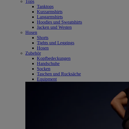
Tops
Tanktops
Kurzarmshirts
Langarmshirts
Hoodies und Sweatshirts
Jacken und Westen
Hosen
Shorts
Tights und Leggings
Hosen
Zubehör
Kopfbedeckungen
Handschuhe
Socken
Taschen und Rucksäche
Equipment