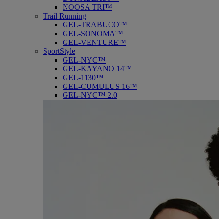
NOOSA TRI™
Trail Running
GEL-TRABUCO™
GEL-SONOMA™
GEL-VENTURE™
SportStyle
GEL-NYC™
GEL-KAYANO 14™
GEL-1130™
GEL-CUMULUS 16™
GEL-NYC™ 2.0