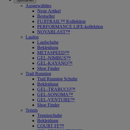
Sportarten
Ausgewähltes
Neue Artikel
Bestseller
FUJITRAIL™ Kollektion
PERFORMANCE LIFE-kollektion
NOVABLAST™
Laufen
Laufschuhe
Bekleidung
METASPEED™
GEL-NIMBUS™
GEL-KAYANO™
Shoe Finder
Trail Running
Trail Running Schuhe
Bekleidung
GEL-TRABUCO™
GEL-SONOMA™
GEL-VENTURE™
Shoe Finder
Tennis
Tennisschuhe
Bekleidung
COURT FF™