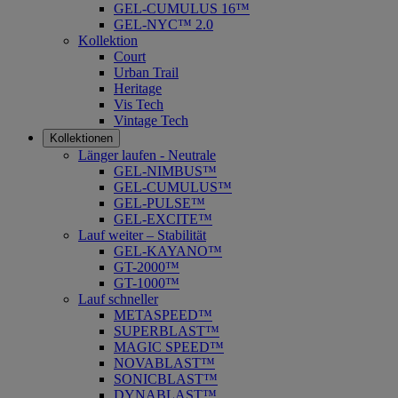
GEL-CUMULUS 16™
GEL-NYC™ 2.0
Kollektion
Court
Urban Trail
Heritage
Vis Tech
Vintage Tech
Kollektionen
Länger laufen - Neutrale
GEL-NIMBUS™
GEL-CUMULUS™
GEL-PULSE™
GEL-EXCITE™
Lauf weiter – Stabilität
GEL-KAYANO™
GT-2000™
GT-1000™
Lauf schneller
METASPEED™
SUPERBLAST™
MAGIC SPEED™
NOVABLAST™
SONICBLAST™
DYNABLAST™