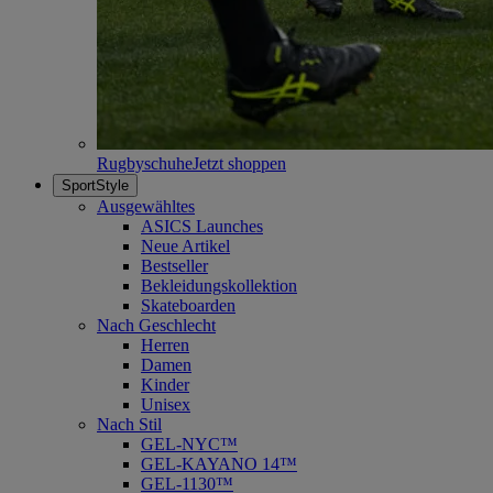
Rugbyschuhe
Jetzt shoppen
SportStyle
Ausgewähltes
ASICS Launches
Neue Artikel
Bestseller
Bekleidungskollektion
Skateboarden
Nach Geschlecht
Herren
Damen
Kinder
Unisex
Nach Stil
GEL-NYC™
GEL-KAYANO 14™
GEL-1130™