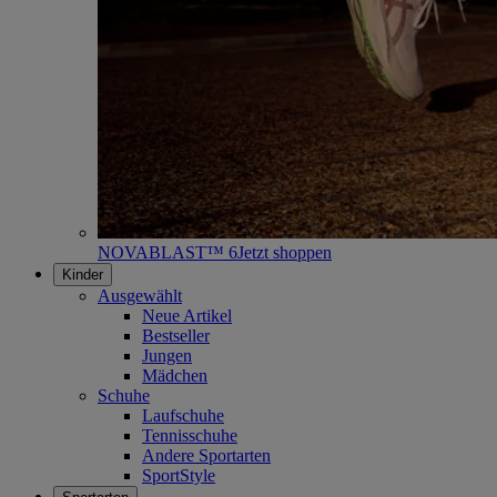
NOVABLAST™ 6
Jetzt shoppen
Kinder
Ausgewählt
Neue Artikel
Bestseller
Jungen
Mädchen
Schuhe
Laufschuhe
Tennisschuhe
Andere Sportarten
SportStyle