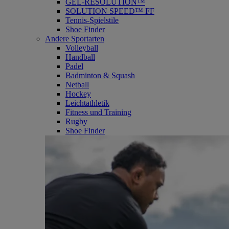
GEL-RESOLUTION™
SOLUTION SPEED™ FF
Tennis-Spielstile
Shoe Finder
Andere Sportarten
Volleyball
Handball
Padel
Badminton & Squash
Netball
Hockey
Leichtathletik
Fitness und Training
Rugby
Shoe Finder