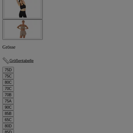
Grösse
Größentabelle
75D
75C
80C
70C
70B
75A
90C
85B
65C
80D
85D