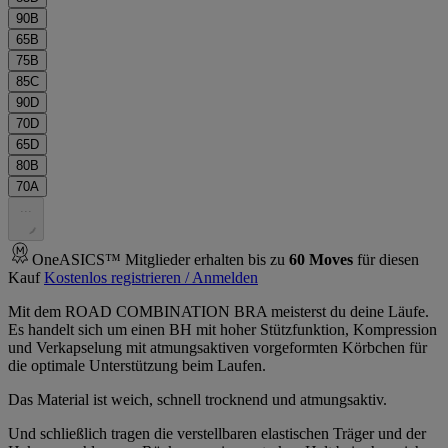
90B
65B
75B
85C
90D
70D
65D
80B
70A
.
.
.
OneASICS™ Mitglieder erhalten bis zu
60
Moves
für diesen
Kauf
Kostenlos registrieren / Anmelden
Mit dem ROAD COMBINATION BRA meisterst du deine Läufe.
Es handelt sich um einen BH mit hoher Stützfunktion, Kompression
und Verkapselung mit atmungsaktiven vorgeformten Körbchen für
die optimale Unterstützung beim Laufen.
Das Material ist weich, schnell trocknend und atmungsaktiv.
Und schließlich tragen die verstellbaren elastischen Träger und der