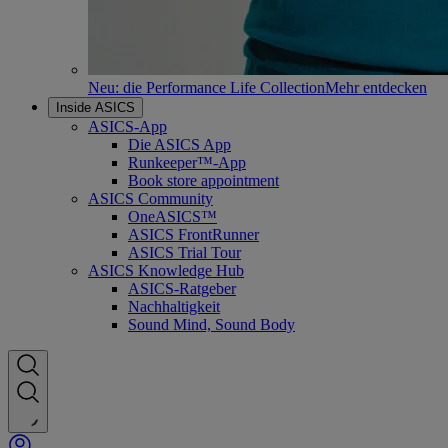
Neu: die Performance Life Collection
Mehr entdecken
Inside ASICS
ASICS-App
Die ASICS App
Runkeeper™-App
Book store appointment
ASICS Community
OneASICS™
ASICS FrontRunner
ASICS Trial Tour
ASICS Knowledge Hub
ASICS-Ratgeber
Nachhaltigkeit
Sound Mind, Sound Body