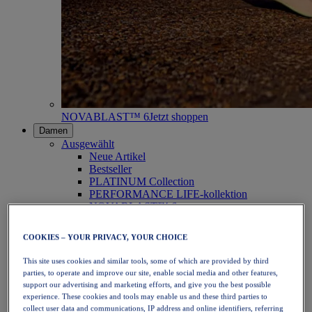
NOVABLAST™ 6
Jetzt shoppen
Damen
Ausgewählt
Neue Artikel
Bestseller
PLATINUM Collection
PERFORMANCE LIFE-kollektion
NOVABLAST™ 6
Schuhe
Laufen
COOKIES – YOUR PRIVACY, YOUR CHOICE
Trailrunning
Tennis
This site uses cookies and similar tools, some of which are provided by third
Volleyball
parties, to operate and improve our site, enable social media and other features,
Handball
support our advertising and marketing efforts, and give you the best possible
Padel
experience. These cookies and tools may enable us and these third parties to
Korbball
collect user data and communications, IP address and online identifiers, referring