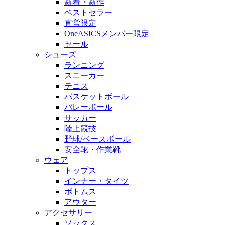
新着・新作
ベストセラー
直営限定
OneASICSメンバー限定
セール
シューズ
ランニング
スニーカー
テニス
バスケットボール
バレーボール
サッカー
陸上競技
野球/ベースボール
安全靴・作業靴
ウェア
トップス
インナー・タイツ
ボトムス
アウター
アクセサリー
ソックス