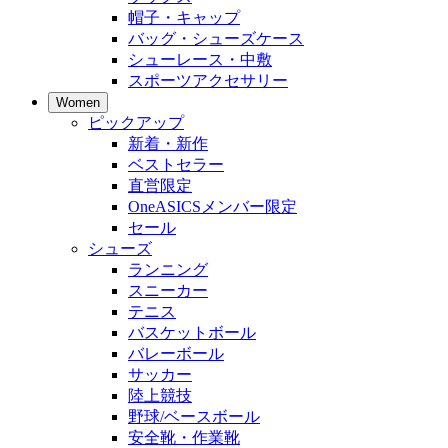
帽子・キャップ
バッグ・シューズケース
シューレース・中敷
スポーツアクセサリー
Women
ピックアップ
新着・新作
ベストセラー
直営限定
OneASICSメンバー限定
セール
シューズ
ランニング
スニーカー
テニス
バスケットボール
バレーボール
サッカー
陸上競技
野球/ベースボール
安全靴・作業靴