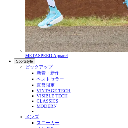
METASPEED Apparel
Sportstyle
ピックアップ
新着・新作
ベストセラー
直営限定
VINTAGE TECH
VISIBLE TECH
CLASSICS
MODERN
メンズ
スニーカー