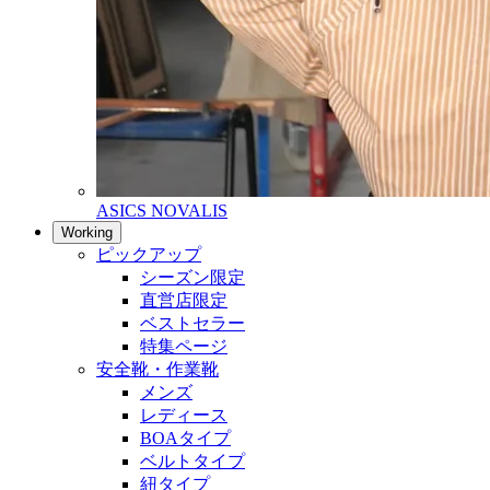
ASICS NOVALIS
Working
ピックアップ
シーズン限定
直営店限定
ベストセラー
特集ページ
安全靴・作業靴
メンズ
レディース
BOAタイプ
ベルトタイプ
紐タイプ