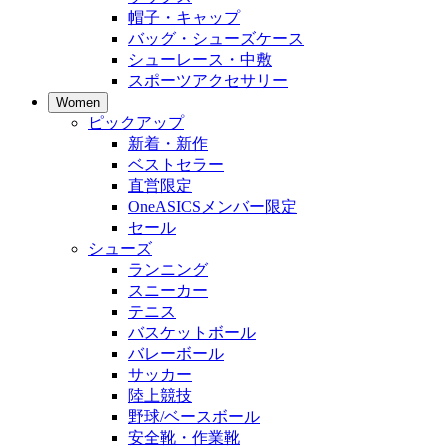
帽子・キャップ
バッグ・シューズケース
シューレース・中敷
スポーツアクセサリー
Women
ピックアップ
新着・新作
ベストセラー
直営限定
OneASICSメンバー限定
セール
シューズ
ランニング
スニーカー
テニス
バスケットボール
バレーボール
サッカー
陸上競技
野球/ベースボール
安全靴・作業靴