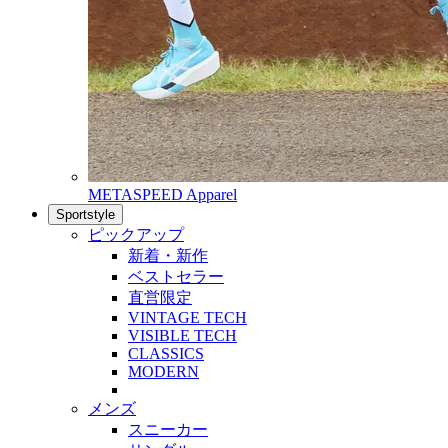
METASPEED Apparel
Sportstyle
ピックアップ
新着・新作
ベストセラー
直営限定
VINTAGE TECH
VISIBLE TECH
CLASSICS
MODERN
メンズ
スニーカー