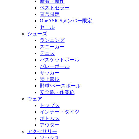
新着・新作
ベストセラー
直営限定
OneASICSメンバー限定
セール
シューズ
ランニング
スニーカー
テニス
バスケットボール
バレーボール
サッカー
陸上競技
野球/ベースボール
安全靴・作業靴
ウェア
トップス
インナー・タイツ
ボトムス
アウター
アクセサリー
ソックス