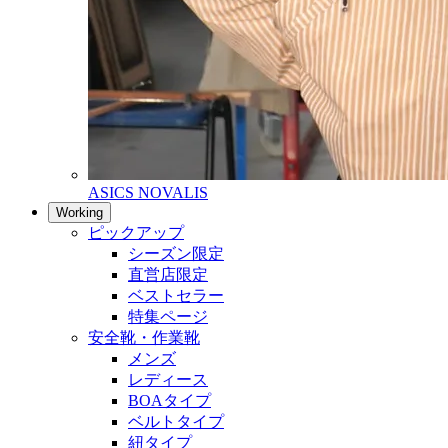
ASICS NOVALIS
Working
ピックアップ
シーズン限定
直営店限定
ベストセラー
特集ページ
安全靴・作業靴
メンズ
レディース
BOAタイプ
ベルトタイプ
紐タイプ