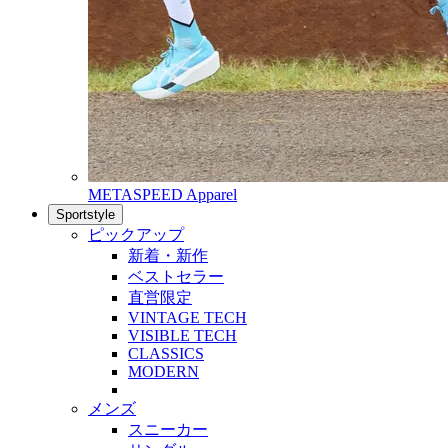
METASPEED Apparel
Sportstyle
ピックアップ
新着・新作
ベストセラー
直営限定
VINTAGE TECH
VISIBLE TECH
CLASSICS
MODERN
メンズ
スニーカー