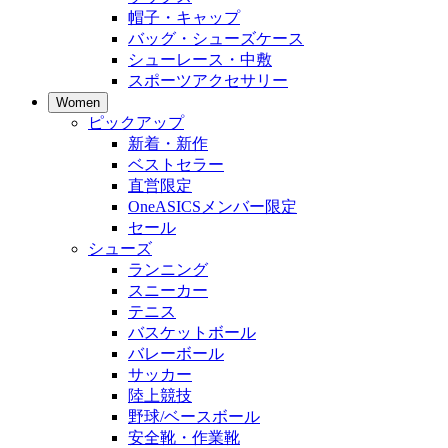
帽子・キャップ
バッグ・シューズケース
シューレース・中敷
スポーツアクセサリー
Women
ピックアップ
新着・新作
ベストセラー
直営限定
OneASICSメンバー限定
セール
シューズ
ランニング
スニーカー
テニス
バスケットボール
バレーボール
サッカー
陸上競技
野球/ベースボール
安全靴・作業靴