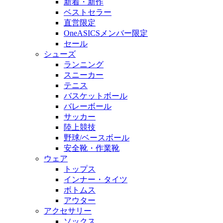
新着・新作
ベストセラー
直営限定
OneASICSメンバー限定
セール
シューズ
ランニング
スニーカー
テニス
バスケットボール
バレーボール
サッカー
陸上競技
野球/ベースボール
安全靴・作業靴
ウェア
トップス
インナー・タイツ
ボトムス
アウター
アクセサリー
ソックス