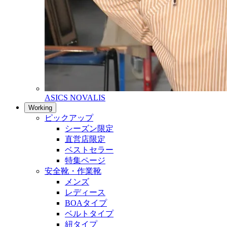
ASICS NOVALIS
Working
ピックアップ
シーズン限定
直営店限定
ベストセラー
特集ページ
安全靴・作業靴
メンズ
レディース
BOAタイプ
ベルトタイプ
紐タイプ