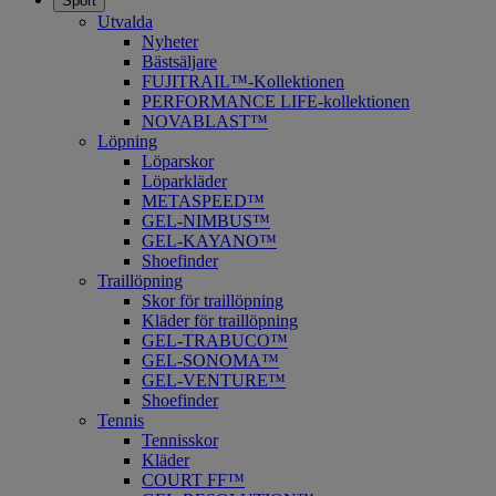
Sport
Utvalda
Nyheter
Bästsäljare
FUJITRAIL™-Kollektionen
PERFORMANCE LIFE-kollektionen
NOVABLAST™
Löpning
Löparskor
Löparkläder
METASPEED™
​GEL-NIMBUS™
GEL-KAYANO™
Shoefinder
Traillöpning
Skor för traillöpning
Kläder för traillöpning
GEL-TRABUCO™
GEL-SONOMA™
GEL-VENTURE™
Shoefinder
Tennis
Tennisskor
Kläder
COURT FF™