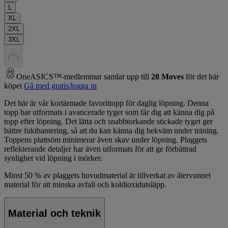
L
XL
2XL
3XL
.
.
.
OneASICS™-medlemmar samlar upp till
28
Moves
för det här
köpet
Gå med gratis/logga in
Det här är vår kortärmade favorittopp för daglig löpning. Denna
topp har utformats i avancerade tyger som får dig att känna dig på
topp efter löpning. Det lätta och snabbtorkande stickade tyget ger
bättre fukthantering, så att du kan känna dig bekväm under träning.
Toppens plattsöm minimerar även skav under löpning. Plaggets
reflekterande detaljer har även utformats för att ge förbättrad
synlighet vid löpning i mörker.
Minst 50 % av plaggets huvudmaterial är tillverkat av återvunnet
material för att minska avfall och koldioxidutsläpp.
Material och teknik