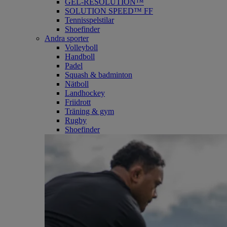
GEL-RESOLUTION™
SOLUTION SPEED™ FF
Tennisspelstilar
Shoefinder
Andra sporter
Volleyboll
Handboll
Padel
Squash & badminton
Nätboll
Landhockey
Friidrott
Träning & gym
Rugby
Shoefinder