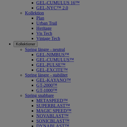
GEL-CUMULUS 16™
GEL-NYC™ 2.0
Kollektion
Plan
Urban Trail
Heritage
Vis Tech
Vintage Tech
Kollektioner
Spring längre - neutral
​GEL-NIMBUS™
GEL-CUMULUS™
GEL-PULSE™
GEL-EXCITE™
Spring längre - stabilitet
GEL-KAYANO™
GT-2000™
GT-1000™
Spring snabbare
METASPEED™
SUPERBLAST™
MAGIC SPEED™
NOVABLAST™
SONICBLAST™
DYNABLAST™