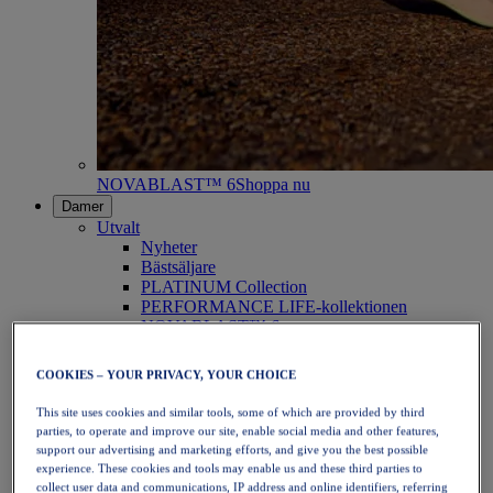
NOVABLAST™ 6
Shoppa nu
Damer
Utvalt
Nyheter
Bästsäljare
PLATINUM Collection
PERFORMANCE LIFE-kollektionen
NOVABLAST™ 6
Skor
Löpning
COOKIES – YOUR PRIVACY, YOUR CHOICE
Traillöpning
Tennis
This site uses cookies and similar tools, some of which are provided by third
Volleyboll
parties, to operate and improve our site, enable social media and other features,
Handboll
support our advertising and marketing efforts, and give you the best possible
Padel
experience. These cookies and tools may enable us and these third parties to
Nätboll
collect user data and communications, IP address and online identifiers, referring