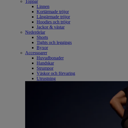
Toppar
Linnen
Kortärmade tröjor
Långärmade tröjor
Hoodies och tröjor
Jackor & västar
Nederdelar
Shorts
Tights och leggings
Byxor
Accessoarer
Huvudbonader
Handskar
Strumpor
Väskor och förvaring
Utrustning