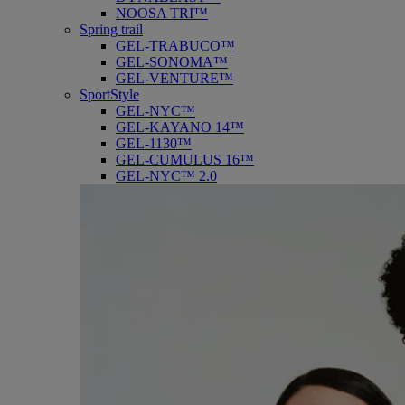
NOOSA TRI™
Spring trail
GEL-TRABUCO™
GEL-SONOMA™
GEL-VENTURE™
SportStyle
GEL-NYC™
GEL-KAYANO 14™
GEL-1130™
GEL-CUMULUS 16™
GEL-NYC™ 2.0