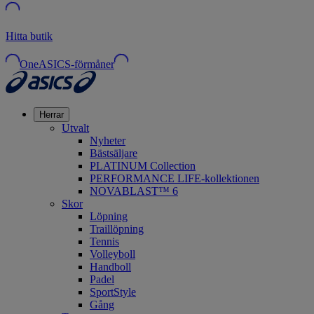
Hitta butik
OneASICS-förmåner
Herrar
Utvalt
Nyheter
Bästsäljare
PLATINUM Collection
PERFORMANCE LIFE-kollektionen
NOVABLAST™ 6
Skor
Löpning
Traillöpning
Tennis
Volleyboll
Handboll
Padel
SportStyle
Gång