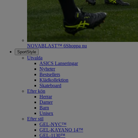
NOVABLAST™ 6
Shoppa nu
SportStyle
Utvalda
ASICS Lanseringar
Nyheter
Bestsellers
Klädkollektion
Skateboard
Efter kön
Herrar
Damer
Barn
Unisex
Efter stil
GEL-NYC™
GEL-KAYANO 14™
GEL-1130™