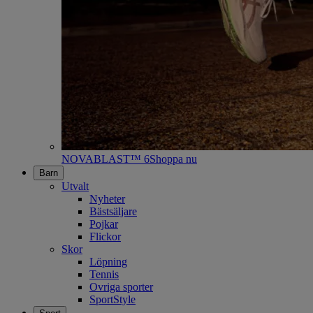
NOVABLAST™ 6
Shoppa nu
Barn
Utvalt
Nyheter
Bästsäljare
Pojkar
Flickor
Skor
Löpning
Tennis
Ovriga sporter
SportStyle