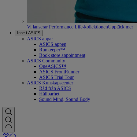
Vi lanserar Performance Life-kollektionen
Upptäck mer
Inne i ASICS
ASICS appar
ASICS-appen
Runkeeper™
Book store appointment
ASICS Community
OneASICS™
ASICS FrontRunner
ASICS Trial Tour
ASICS Kunskapscenter
Råd från ASICS
Hållbarhet
Sound Mind, Sound Body