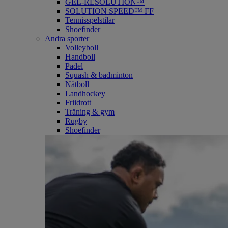
GEL-RESOLUTION™
SOLUTION SPEED™ FF
Tennisspelstilar
Shoefinder
Andra sporter
Volleyboll
Handboll
Padel
Squash & badminton
Nätboll
Landhockey
Friidrott
Träning & gym
Rugby
Shoefinder