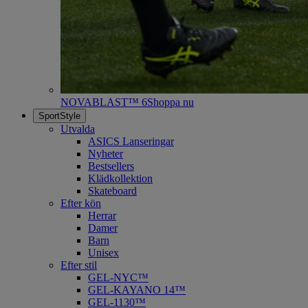
NOVABLAST™ 6
Shoppa nu
SportStyle
Utvalda
ASICS Lanseringar
Nyheter
Bestsellers
Klädkollektion
Skateboard
Efter kön
Herrar
Damer
Barn
Unisex
Efter stil
GEL-NYC™
GEL-KAYANO 14™
GEL-1130™