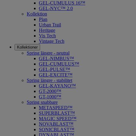
GEL-CUMULUS 16™
GEL-NYC™ 2.0
Kollektion
Plan
Urban Trail
Heritage
Vis Tech
Vintage Tech
Kollektioner
Spring längre - neutral
​GEL-NIMBUS™
GEL-CUMULUS™
GEL-PULSE™
GEL-EXCITE™
Spring längre - stabilitet
GEL-KAYANO™
GT-2000™
GT-1000™
Spring snabbare
METASPEED™
SUPERBLAST™
MAGIC SPEED™
NOVABLAST™
SONICBLAST™
DYNABLAST™