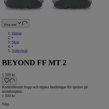
Visa mer
Herrar
•
Skor
•
Volleyboll
BEYOND FF MT 2
1 500 kr
Kontrollerade hopp och mjuka landningar för spelare på
inomhusplan.
1 500 kr
Färg