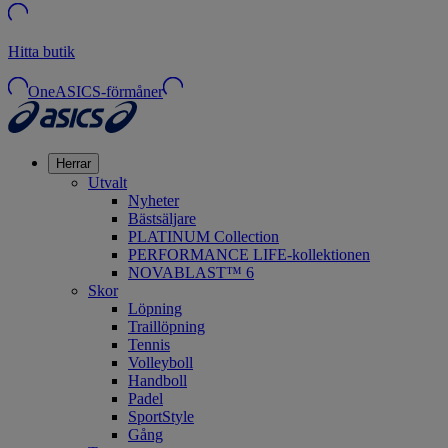
Hitta butik
OneASICS-förmåner
Herrar
Utvalt
Nyheter
Bästsäljare
PLATINUM Collection
PERFORMANCE LIFE-kollektionen
NOVABLAST™ 6
Skor
Löpning
Traillöpning
Tennis
Volleyboll
Handboll
Padel
SportStyle
Gång