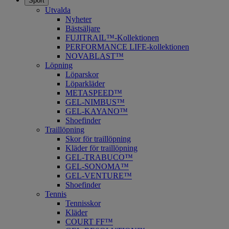
Sport
Utvalda
Nyheter
Bästsäljare
FUJITRAIL™-Kollektionen
PERFORMANCE LIFE-kollektionen
NOVABLAST™
Löpning
Löparskor
Löparkläder
METASPEED™
​GEL-NIMBUS™
GEL-KAYANO™
Shoefinder
Traillöpning
Skor för traillöpning
Kläder för traillöpning
GEL-TRABUCO™
GEL-SONOMA™
GEL-VENTURE™
Shoefinder
Tennis
Tennisskor
Kläder
COURT FF™