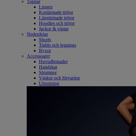
Toppar
Linnen
Kortärmade tröjor
Långärmade tröjor
Hoodies och tröjor
Jackor & västar
Nederdelar
Shorts
Tights och leggings
Byxor
Accessoarer
Huvudbonader
Handskar
Strumpor
Väskor och förvaring
Utrustning