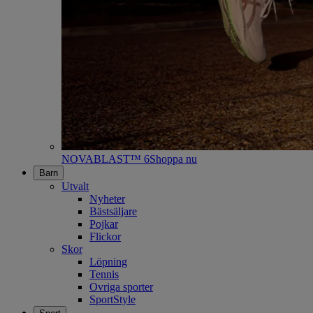
NOVABLAST™ 6
Shoppa nu
Barn
Utvalt
Nyheter
Bästsäljare
Pojkar
Flickor
Skor
Löpning
Tennis
Ovriga sporter
SportStyle