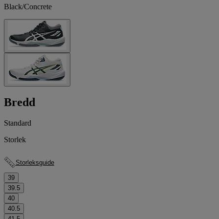
Black/Concrete
Bredd
Standard
Storlek
Storleksguide
39
39.5
40
40.5
41.5