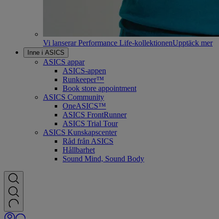
Vi lanserar Performance Life-kollektionen
Upptäck mer
Inne i ASICS
ASICS appar
ASICS-appen
Runkeeper™
Book store appointment
ASICS Community
OneASICS™
ASICS FrontRunner
ASICS Trial Tour
ASICS Kunskapscenter
Råd från ASICS
Hållbarhet
Sound Mind, Sound Body