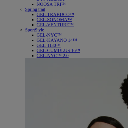
NOOSA TRI™
Spring trail
GEL-TRABUCO™
GEL-SONOMA™
GEL-VENTURE™
SportStyle
GEL-NYC™
GEL-KAYANO 14™
GEL-1130™
GEL-CUMULUS 16™
GEL-NYC™ 2.0