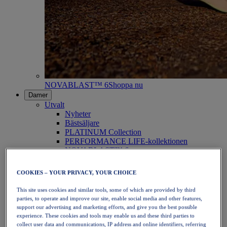
NOVABLAST™ 6
Shoppa nu
Damer
Utvalt
Nyheter
Bästsäljare
PLATINUM Collection
PERFORMANCE LIFE-kollektionen
NOVABLAST™ 6
Skor
Löpning
COOKIES – YOUR PRIVACY, YOUR CHOICE
Traillöpning
Tennis
This site uses cookies and similar tools, some of which are provided by third
Volleyboll
parties, to operate and improve our site, enable social media and other features,
Handboll
support our advertising and marketing efforts, and give you the best possible
Padel
experience. These cookies and tools may enable us and these third parties to
Nätboll
collect user data and communications, IP address and online identifiers, referring