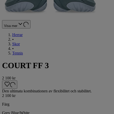
Visa mer
Herrar
•
Skor
•
Tennis
COURT FF 3
2 100 kr
Den ultimata kombinationen av flexibilitet och stabilitet.
2 100 kr
Färg
Grey Blue/White