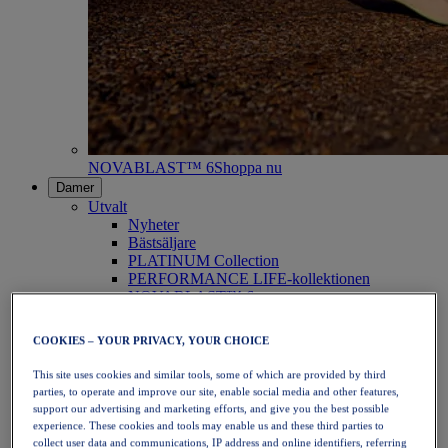
NOVABLAST™ 6
Shoppa nu
Damer
Utvalt
Nyheter
Bästsäljare
PLATINUM Collection
PERFORMANCE LIFE-kollektionen
NOVABLAST™ 6
Skor
Löpning
COOKIES – YOUR PRIVACY, YOUR CHOICE
Traillöpning
Tennis
This site uses cookies and similar tools, some of which are provided by third
Volleyboll
parties, to operate and improve our site, enable social media and other features,
Handboll
support our advertising and marketing efforts, and give you the best possible
Padel
experience. These cookies and tools may enable us and these third parties to
Nätboll
collect user data and communications, IP address and online identifiers, referring