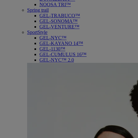
NOOSA TRI™
Spring trail
GEL-TRABUCO™
GEL-SONOMA™
GEL-VENTURE™
SportStyle
GEL-NYC™
GEL-KAYANO 14™
GEL-1130™
GEL-CUMULUS 16™
GEL-NYC™ 2.0