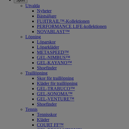
Sport
Utvalda
Nyheter
Bästsäljare
FUJITRAIL™-Kollektionen
PERFORMANCE LIFE-kollektionen
NOVABLAST™
Löpning
Löparskor
Löparkläder
METASPEED™
​GEL-NIMBUS™
GEL-KAYANO™
Shoefinder
Traillöpning
Skor för traillöpning
Kläder för traillöpning
GEL-TRABUCO™
GEL-SONOMA™
GEL-VENTURE™
Shoefinder
Tennis
Tennisskor
Kläder
COURT FF™