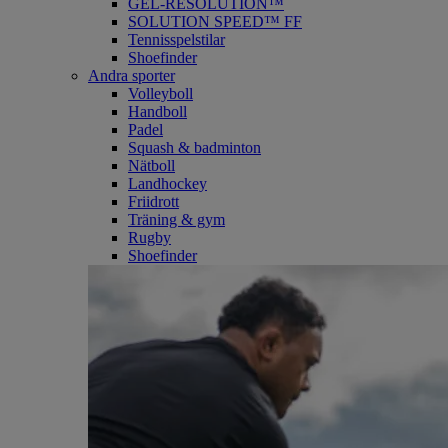
GEL-RESOLUTION™
SOLUTION SPEED™ FF
Tennisspelstilar
Shoefinder
Andra sporter
Volleyboll
Handboll
Padel
Squash & badminton
Nätboll
Landhockey
Friidrott
Träning & gym
Rugby
Shoefinder