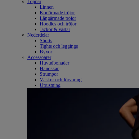
Toppar
Linnen
Kortärmade tröjor
Långärmade tröjor
Hoodies och tröjor
Jackor & västar
Nederdelar
Shorts
Tights och leggings
Byxor
Accessoarer
Huvudbonader
Handskar
Strumpor
Väskor och förvaring
Utrustning