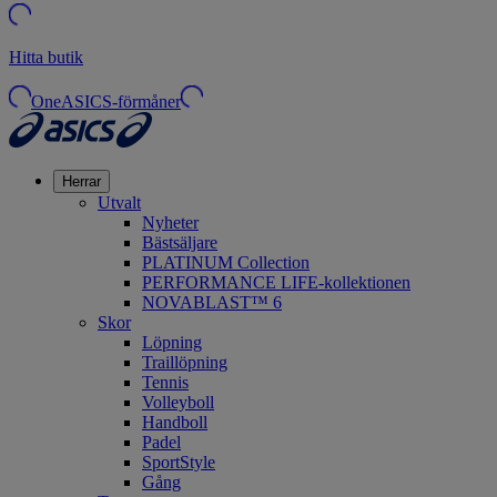
Hitta butik
OneASICS-förmåner
Herrar
Utvalt
Nyheter
Bästsäljare
PLATINUM Collection
PERFORMANCE LIFE-kollektionen
NOVABLAST™ 6
Skor
Löpning
Traillöpning
Tennis
Volleyboll
Handboll
Padel
SportStyle
Gång