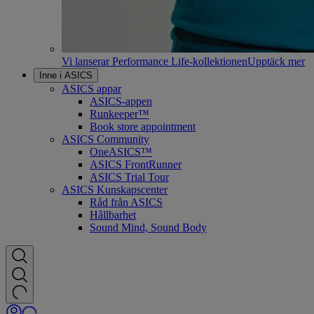
Vi lanserar Performance Life-kollektionen
Upptäck mer
Inne i ASICS
ASICS appar
ASICS-appen
Runkeeper™
Book store appointment
ASICS Community
OneASICS™
ASICS FrontRunner
ASICS Trial Tour
ASICS Kunskapscenter
Råd från ASICS
Hållbarhet
Sound Mind, Sound Body