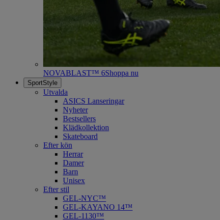
NOVABLAST™ 6
Shoppa nu
SportStyle
Utvalda
ASICS Lanseringar
Nyheter
Bestsellers
Klädkollektion
Skateboard
Efter kön
Herrar
Damer
Barn
Unisex
Efter stil
GEL-NYC™
GEL-KAYANO 14™
GEL-1130™