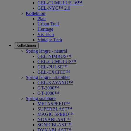
GEL-CUMULUS 16™
GEL-NYC™ 2.0
Kollektion
Plan
Urban Trail
Heritage
Vis Tech
Vintage Tech
Kollektioner
Spring längre - neutral
​GEL-NIMBUS™
GEL-CUMULUS™
GEL-PULSE™
GEL-EXCITE™
Spring längre - stabilitet
GEL-KAYANO™
GT-2000™
GT-1000™
Spring snabbare
METASPEED™
SUPERBLAST™
MAGIC SPEED™
NOVABLAST™
SONICBLAST™
DYNABLAST™