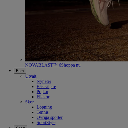
NOVABLAST™ 6
Shoppa nu
Barn
Utvalt
Nyheter
Bästsäljare
Pojkar
Flickor
Skor
Löpning
Tennis
Ovriga sporter
SportStyle