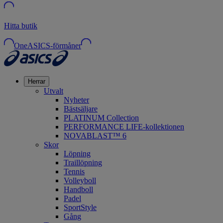
Hitta butik
OneASICS-förmåner
Herrar
Utvalt
Nyheter
Bästsäljare
PLATINUM Collection
PERFORMANCE LIFE-kollektionen
NOVABLAST™ 6
Skor
Löpning
Traillöpning
Tennis
Volleyboll
Handboll
Padel
SportStyle
Gång