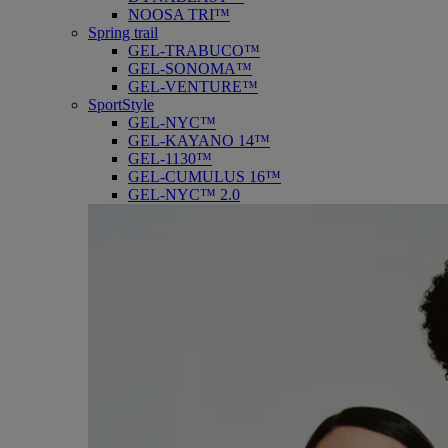
NOOSA TRI™
Spring trail
GEL-TRABUCO™
GEL-SONOMA™
GEL-VENTURE™
SportStyle
GEL-NYC™
GEL-KAYANO 14™
GEL-1130™
GEL-CUMULUS 16™
GEL-NYC™ 2.0