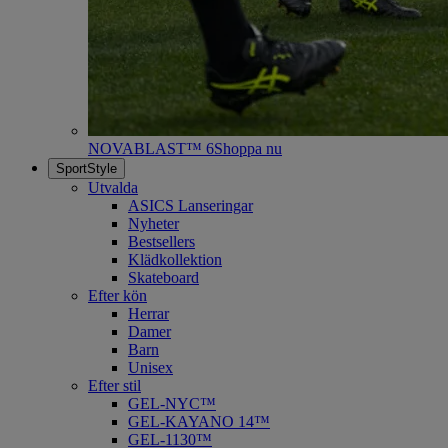
NOVABLAST™ 6
Shoppa nu
SportStyle
Utvalda
ASICS Lanseringar
Nyheter
Bestsellers
Klädkollektion
Skateboard
Efter kön
Herrar
Damer
Barn
Unisex
Efter stil
GEL-NYC™
GEL-KAYANO 14™
GEL-1130™