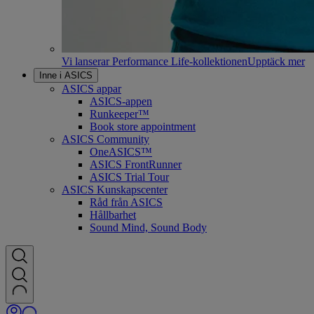
Vi lanserar Performance Life-kollektionen
Upptäck mer
Inne i ASICS
ASICS appar
ASICS-appen
Runkeeper™
Book store appointment
ASICS Community
OneASICS™
ASICS FrontRunner
ASICS Trial Tour
ASICS Kunskapscenter
Råd från ASICS
Hållbarhet
Sound Mind, Sound Body