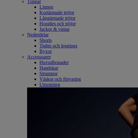
Toppar
Linnen
Kortärmade tröjor
Långärmade tröjor
Hoodies och tröjor
Jackor & västar
Nederdelar
Shorts
Tights och leggings
Byxor
Accessoarer
Huvudbonader
Handskar
Strumpor
Väskor och förvaring
Utrustning