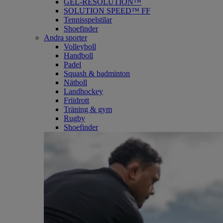
GEL-RESOLUTION™
SOLUTION SPEED™ FF
Tennisspelstilar
Shoefinder
Andra sporter
Volleyboll
Handboll
Padel
Squash & badminton
Nätboll
Landhockey
Friidrott
Träning & gym
Rugby
Shoefinder