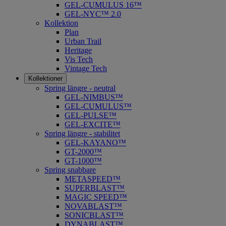
GEL-CUMULUS 16™
GEL-NYC™ 2.0
Kollektion
Plan
Urban Trail
Heritage
Vis Tech
Vintage Tech
Kollektioner
Spring längre - neutral
​GEL-NIMBUS™
GEL-CUMULUS™
GEL-PULSE™
GEL-EXCITE™
Spring längre - stabilitet
GEL-KAYANO™
GT-2000™
GT-1000™
Spring snabbare
METASPEED™
SUPERBLAST™
MAGIC SPEED™
NOVABLAST™
SONICBLAST™
DYNABLAST™