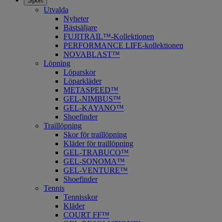
Sport
Utvalda
Nyheter
Bästsäljare
FUJITRAIL™-Kollektionen
PERFORMANCE LIFE-kollektionen
NOVABLAST™
Löpning
Löparskor
Löparkläder
METASPEED™
​GEL-NIMBUS™
GEL-KAYANO™
Shoefinder
Traillöpning
Skor för traillöpning
Kläder för traillöpning
GEL-TRABUCO™
GEL-SONOMA™
GEL-VENTURE™
Shoefinder
Tennis
Tennisskor
Kläder
COURT FF™