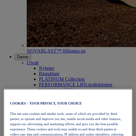
NOVABLAST™ 6
Shoppa nu
Damer
Utvalt
Nyheter
Bästsäljare
PLATINUM Collection
PERFORMANCE LIFE-kollektionen
NOVABLAST™ 6
Skor
Löpning
COOKIES – YOUR PRIVACY, YOUR CHOICE
Traillöpning
Tennis
This site uses cookies and similar tools, some of which are provided by third
Volleyboll
parties, to operate and improve our site, enable social media and other features,
Handboll
support our advertising and marketing efforts, and give you the best possible
Padel
experience. These cookies and tools may enable us and these third parties to
Nätboll
collect user data and communications, IP address and online identifiers, referring