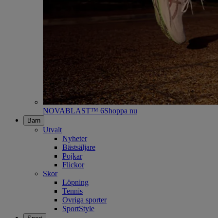
NOVABLAST™ 6
Shoppa nu
Barn
Utvalt
Nyheter
Bästsäljare
Pojkar
Flickor
Skor
Löpning
Tennis
Ovriga sporter
SportStyle