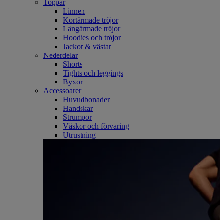
Toppar
Linnen
Kortärmade tröjor
Långärmade tröjor
Hoodies och tröjor
Jackor & västar
Nederdelar
Shorts
Tights och leggings
Byxor
Accessoarer
Huvudbonader
Handskar
Strumpor
Väskor och förvaring
Utrustning