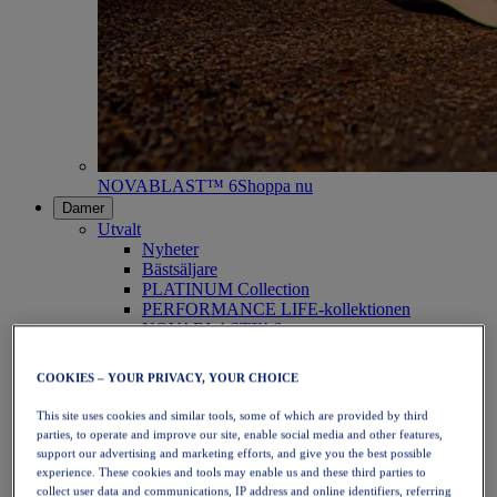
NOVABLAST™ 6
Shoppa nu
Damer
Utvalt
Nyheter
Bästsäljare
PLATINUM Collection
PERFORMANCE LIFE-kollektionen
NOVABLAST™ 6
Skor
Löpning
COOKIES – YOUR PRIVACY, YOUR CHOICE
Traillöpning
Tennis
This site uses cookies and similar tools, some of which are provided by third
Volleyboll
parties, to operate and improve our site, enable social media and other features,
Handboll
support our advertising and marketing efforts, and give you the best possible
Padel
experience. These cookies and tools may enable us and these third parties to
Nätboll
collect user data and communications, IP address and online identifiers, referring