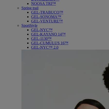
NOOSA TRI™
Spring trail
GEL-TRABUCO™
GEL-SONOMA™
GEL-VENTURE™
SportStyle
GEL-NYC™
GEL-KAYANO 14™
GEL-1130™
GEL-CUMULUS 16™
GEL-NYC™ 2.0