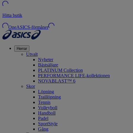
Hitta butik
OneASICS-förmåner
Herrar
Utvalt
Nyheter
Bästsäljare
PLATINUM Collection
PERFORMANCE LIFE-kollektionen
NOVABLAST™ 6
Skor
Löpning
Traillöpning
Tennis
Volleyboll
Handboll
Padel
SportStyle
Gång