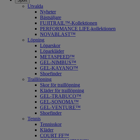
Sport
Utvalda
Nyheter
Bästsäljare
FUJITRAIL™-Kollektionen
PERFORMANCE LIFE-kollektionen
NOVABLAST™
Löpning
Löparskor
Löparkläder
METASPEED™
​GEL-NIMBUS™
GEL-KAYANO™
Shoefinder
Traillöpning
Skor för traillöpning
Kläder för traillöpning
GEL-TRABUCO™
GEL-SONOMA™
GEL-VENTURE™
Shoefinder
Tennis
Tennisskor
Kläder
COURT FF™