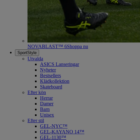
NOVABLAST™ 6
Shoppa nu
SportStyle
Utvalda
ASICS Lanseringar
Nyheter
Bestsellers
Klädkollektion
Skateboard
Efter kön
Herrar
Damer
Barn
Unisex
Efter stil
GEL-NYC™
GEL-KAYANO 14™
GEL-1130™