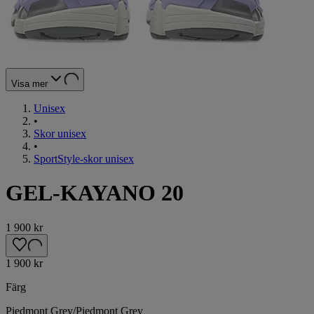
Visa mer
Unisex
•
Skor unisex
•
SportStyle-skor unisex
GEL-KAYANO 20
1 900 kr
1 900 kr
Färg
Piedmont Grey/Piedmont Grey