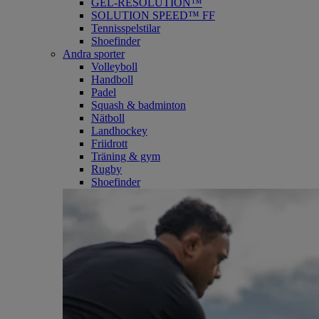
GEL-RESOLUTION™
SOLUTION SPEED™ FF
Tennisspelstilar
Shoefinder
Andra sporter
Volleyboll
Handboll
Padel
Squash & badminton
Nätboll
Landhockey
Friidrott
Träning & gym
Rugby
Shoefinder