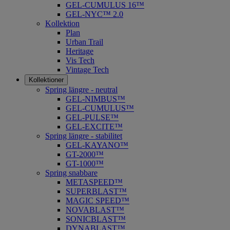
GEL-CUMULUS 16™
GEL-NYC™ 2.0
Kollektion
Plan
Urban Trail
Heritage
Vis Tech
Vintage Tech
Kollektioner
Spring längre - neutral
​GEL-NIMBUS™
GEL-CUMULUS™
GEL-PULSE™
GEL-EXCITE™
Spring längre - stabilitet
GEL-KAYANO™
GT-2000™
GT-1000™
Spring snabbare
METASPEED™
SUPERBLAST™
MAGIC SPEED™
NOVABLAST™
SONICBLAST™
DYNABLAST™