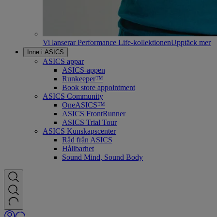
Vi lanserar Performance Life-kollektionen
Upptäck mer
Inne i ASICS
ASICS appar
ASICS-appen
Runkeeper™
Book store appointment
ASICS Community
OneASICS™
ASICS FrontRunner
ASICS Trial Tour
ASICS Kunskapscenter
Råd från ASICS
Hållbarhet
Sound Mind, Sound Body