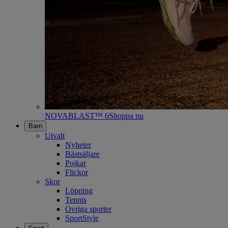
NOVABLAST™ 6
Shoppa nu
Barn
Utvalt
Nyheter
Bästsäljare
Pojkar
Flickor
Skor
Löpning
Tennis
Ovriga sporter
SportStyle