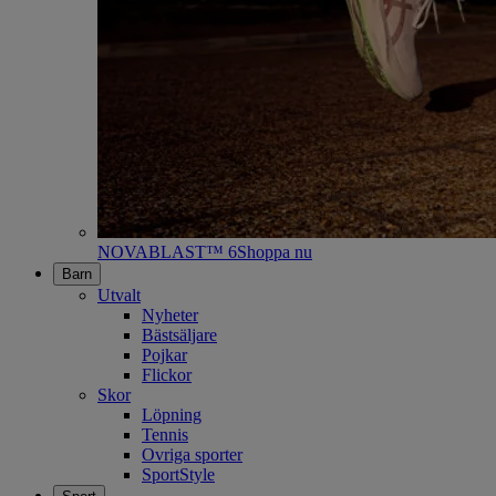
NOVABLAST™ 6
Shoppa nu
Barn
Utvalt
Nyheter
Bästsäljare
Pojkar
Flickor
Skor
Löpning
Tennis
Ovriga sporter
SportStyle