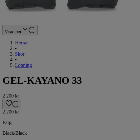
Visa mer
Herrar
•
Skor
•
Löpning
GEL-KAYANO 33
2 200 kr
2 200 kr
Färg
Black/Black