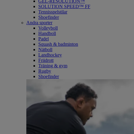
GEL-RESOLUTION™
SOLUTION SPEED™ FF
Tennisspelstilar
Shoefinder
Andra sporter
Volleyboll
Handboll
Padel
Squash & badminton
Nätboll
Landhockey
Friidrott
Träning & gym
Rugby
Shoefinder