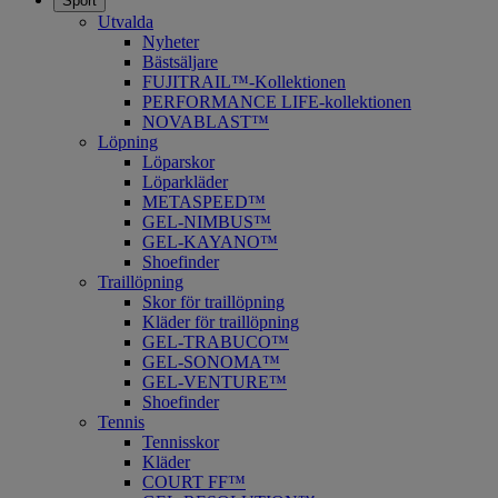
Sport
Utvalda
Nyheter
Bästsäljare
FUJITRAIL™-Kollektionen
PERFORMANCE LIFE-kollektionen
NOVABLAST™
Löpning
Löparskor
Löparkläder
METASPEED™
​GEL-NIMBUS™
GEL-KAYANO™
Shoefinder
Traillöpning
Skor för traillöpning
Kläder för traillöpning
GEL-TRABUCO™
GEL-SONOMA™
GEL-VENTURE™
Shoefinder
Tennis
Tennisskor
Kläder
COURT FF™