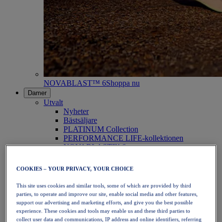
NOVABLAST™ 6
Shoppa nu
Damer
Utvalt
Nyheter
Bästsäljare
PLATINUM Collection
PERFORMANCE LIFE-kollektionen
NOVABLAST™ 6
Skor
Löpning
COOKIES – YOUR PRIVACY, YOUR CHOICE
Traillöpning
Tennis
This site uses cookies and similar tools, some of which are provided by third
Volleyboll
parties, to operate and improve our site, enable social media and other features,
Handboll
support our advertising and marketing efforts, and give you the best possible
Padel
experience. These cookies and tools may enable us and these third parties to
Nätboll
collect user data and communications, IP address and online identifiers, referring