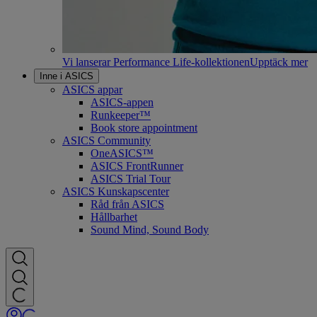
Vi lanserar Performance Life-kollektionen
Upptäck mer
Inne i ASICS
ASICS appar
ASICS-appen
Runkeeper™
Book store appointment
ASICS Community
OneASICS™
ASICS FrontRunner
ASICS Trial Tour
ASICS Kunskapscenter
Råd från ASICS
Hållbarhet
Sound Mind, Sound Body