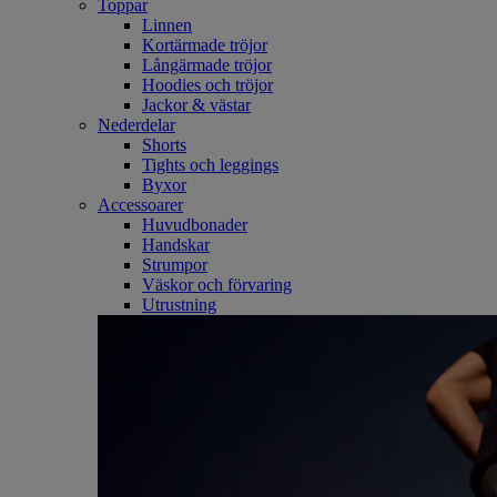
Toppar
Linnen
Kortärmade tröjor
Långärmade tröjor
Hoodies och tröjor
Jackor & västar
Nederdelar
Shorts
Tights och leggings
Byxor
Accessoarer
Huvudbonader
Handskar
Strumpor
Väskor och förvaring
Utrustning