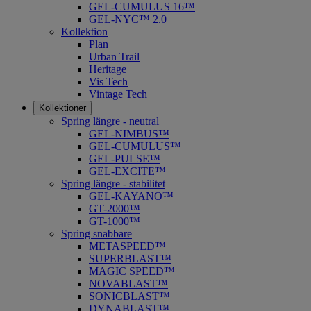
GEL-CUMULUS 16™
GEL-NYC™ 2.0
Kollektion
Plan
Urban Trail
Heritage
Vis Tech
Vintage Tech
Kollektioner
Spring längre - neutral
​GEL-NIMBUS™
GEL-CUMULUS™
GEL-PULSE™
GEL-EXCITE™
Spring längre - stabilitet
GEL-KAYANO™
GT-2000™
GT-1000™
Spring snabbare
METASPEED™
SUPERBLAST™
MAGIC SPEED™
NOVABLAST™
SONICBLAST™
DYNABLAST™