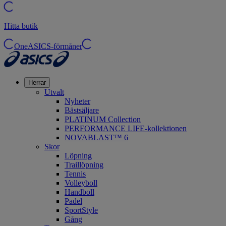
Hitta butik
OneASICS-förmåner
Herrar
Utvalt
Nyheter
Bästsäljare
PLATINUM Collection
PERFORMANCE LIFE-kollektionen
NOVABLAST™ 6
Skor
Löpning
Traillöpning
Tennis
Volleyboll
Handboll
Padel
SportStyle
Gång