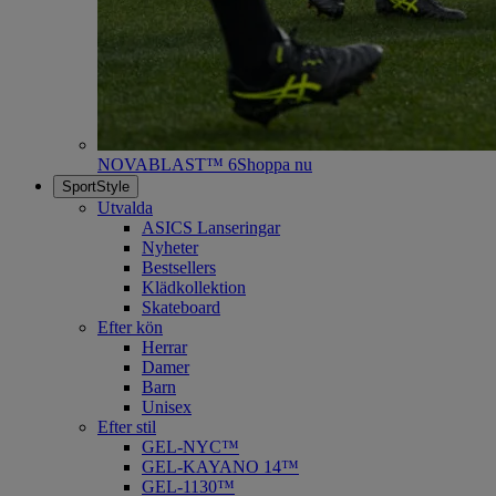
NOVABLAST™ 6
Shoppa nu
SportStyle
Utvalda
ASICS Lanseringar
Nyheter
Bestsellers
Klädkollektion
Skateboard
Efter kön
Herrar
Damer
Barn
Unisex
Efter stil
GEL-NYC™
GEL-KAYANO 14™
GEL-1130™