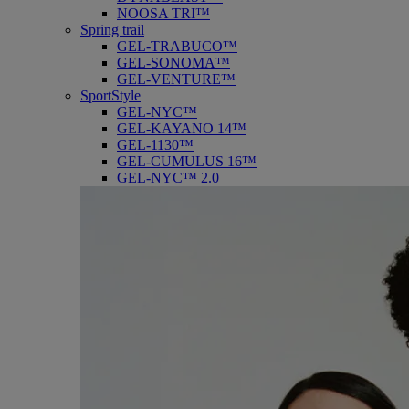
NOOSA TRI™
Spring trail
GEL-TRABUCO™
GEL-SONOMA™
GEL-VENTURE™
SportStyle
GEL-NYC™
GEL-KAYANO 14™
GEL-1130™
GEL-CUMULUS 16™
GEL-NYC™ 2.0