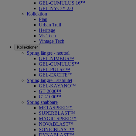
GEL-CUMULUS 16™
GEL-NYC™ 2.0
Kollektion
Plan
Urban Trail
Heritage
Vis Tech
Vintage Tech
Kollektioner
Spring längre - neutral
​GEL-NIMBUS™
GEL-CUMULUS™
GEL-PULSE™
GEL-EXCITE™
Spring längre - stabilitet
GEL-KAYANO™
GT-2000™
GT-1000™
Spring snabbare
METASPEED™
SUPERBLAST™
MAGIC SPEED™
NOVABLAST™
SONICBLAST™
DYNABLAST™