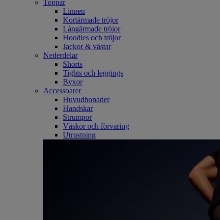
Toppar
Linnen
Kortärmade tröjor
Långärmade tröjor
Hoodies och tröjor
Jackor & västar
Nederdelar
Shorts
Tights och leggings
Byxor
Accessoarer
Huvudbonader
Handskar
Strumpor
Väskor och förvaring
Utrustning