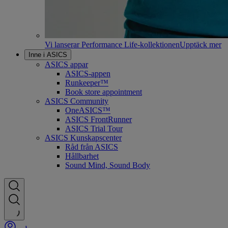
Vi lanserar Performance Life-kollektionen
Upptäck mer
Inne i ASICS
ASICS appar
ASICS-appen
Runkeeper™
Book store appointment
ASICS Community
OneASICS™
ASICS FrontRunner
ASICS Trial Tour
ASICS Kunskapscenter
Råd från ASICS
Hållbarhet
Sound Mind, Sound Body