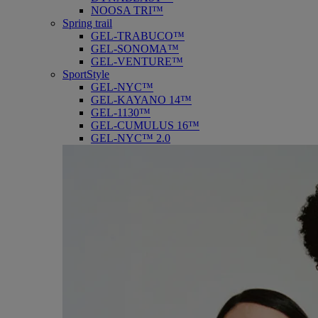
NOOSA TRI™
Spring trail
GEL-TRABUCO™
GEL-SONOMA™
GEL-VENTURE™
SportStyle
GEL-NYC™
GEL-KAYANO 14™
GEL-1130™
GEL-CUMULUS 16™
GEL-NYC™ 2.0