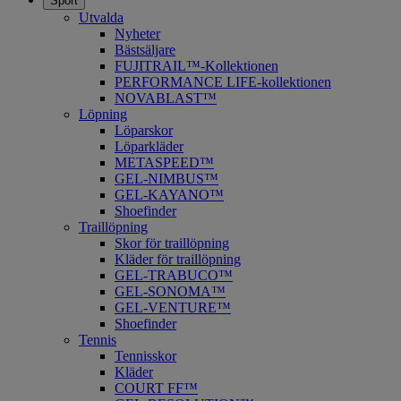
Sport
Utvalda
Nyheter
Bästsäljare
FUJITRAIL™-Kollektionen
PERFORMANCE LIFE-kollektionen
NOVABLAST™
Löpning
Löparskor
Löparkläder
METASPEED™
​GEL-NIMBUS™
GEL-KAYANO™
Shoefinder
Traillöpning
Skor för traillöpning
Kläder för traillöpning
GEL-TRABUCO™
GEL-SONOMA™
GEL-VENTURE™
Shoefinder
Tennis
Tennisskor
Kläder
COURT FF™