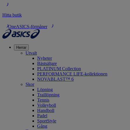
Hitta butik
OneASICS-förmåner
Herrar
Utvalt
Nyheter
Bästsäljare
PLATINUM Collection
PERFORMANCE LIFE-kollektionen
NOVABLAST™ 6
Skor
Löpning
Traillöpning
Tennis
Volleyboll
Handboll
Padel
SportStyle
Gång