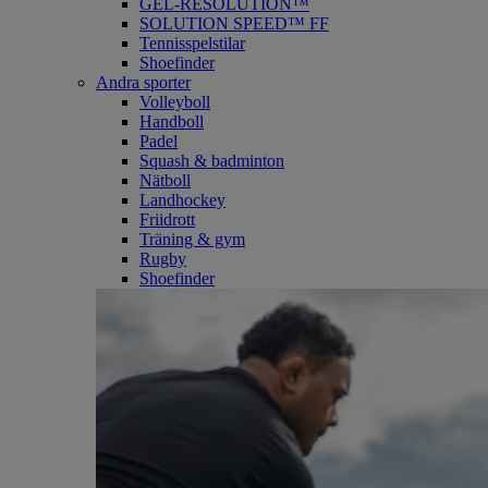
GEL-RESOLUTION™
SOLUTION SPEED™ FF
Tennisspelstilar
Shoefinder
Andra sporter
Volleyboll
Handboll
Padel
Squash & badminton
Nätboll
Landhockey
Friidrott
Träning & gym
Rugby
Shoefinder