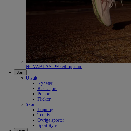
NOVABLAST™ 6
Shoppa nu
Barn
Utvalt
Nyheter
Bästsäljare
Pojkar
Flickor
Skor
Löpning
Tennis
Ovriga sporter
SportStyle