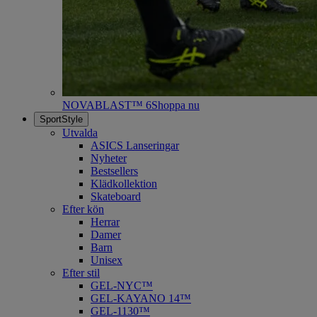
NOVABLAST™ 6
Shoppa nu
SportStyle
Utvalda
ASICS Lanseringar
Nyheter
Bestsellers
Klädkollektion
Skateboard
Efter kön
Herrar
Damer
Barn
Unisex
Efter stil
GEL-NYC™
GEL-KAYANO 14™
GEL-1130™