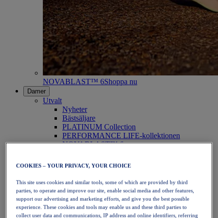
NOVABLAST™ 6
Shoppa nu
Damer
Utvalt
Nyheter
Bästsäljare
PLATINUM Collection
PERFORMANCE LIFE-kollektionen
NOVABLAST™ 6
Skor
Löpning
COOKIES – YOUR PRIVACY, YOUR CHOICE
Traillöpning
Tennis
This site uses cookies and similar tools, some of which are provided by third
Volleyboll
parties, to operate and improve our site, enable social media and other features,
Handboll
support our advertising and marketing efforts, and give you the best possible
Padel
experience. These cookies and tools may enable us and these third parties to
Nätboll
collect user data and communications, IP address and online identifiers, referring