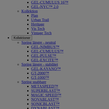
GEL-CUMULUS 16™
GEL-NYC™ 2.0
Kollektion
Plan
Urban Trail
Heritage
Vis Tech
Vintage Tech
Kollektioner
Spring längre - neutral
​GEL-NIMBUS™
GEL-CUMULUS™
GEL-PULSE™
GEL-EXCITE™
Spring längre - stabilitet
GEL-KAYANO™
GT-2000™
GT-1000™
Spring snabbare
METASPEED™
SUPERBLAST™
MAGIC SPEED™
NOVABLAST™
SONICBLAST™
DYNABLAST™