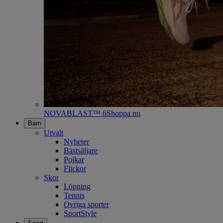
NOVABLAST™ 6
Shoppa nu
Barn
Utvalt
Nyheter
Bästsäljare
Pojkar
Flickor
Skor
Löpning
Tennis
Ovriga sporter
SportStyle