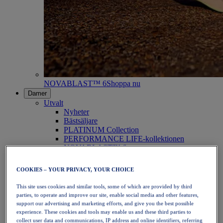
NOVABLAST™ 6
Shoppa nu
Damer
Utvalt
Nyheter
Bästsäljare
PLATINUM Collection
PERFORMANCE LIFE-kollektionen
NOVABLAST™ 6
Skor
Löpning
COOKIES – YOUR PRIVACY, YOUR CHOICE
Traillöpning
Tennis
This site uses cookies and similar tools, some of which are provided by third
Volleyboll
parties, to operate and improve our site, enable social media and other features,
Handboll
support our advertising and marketing efforts, and give you the best possible
Padel
experience. These cookies and tools may enable us and these third parties to
Nätboll
collect user data and communications, IP address and online identifiers, referring