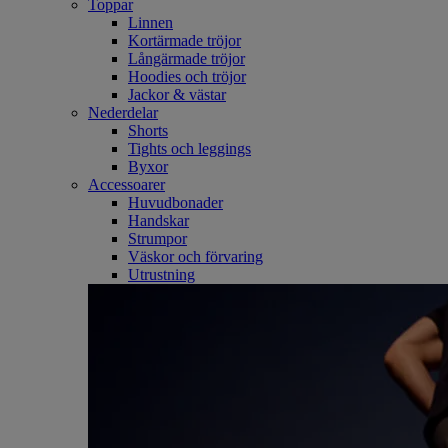
Toppar
Linnen
Kortärmade tröjor
Långärmade tröjor
Hoodies och tröjor
Jackor & västar
Nederdelar
Shorts
Tights och leggings
Byxor
Accessoarer
Huvudbonader
Handskar
Strumpor
Väskor och förvaring
Utrustning