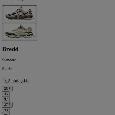
Bredd
Standard
Storlek
Storleksguide
35.5
36
37
37.5
38