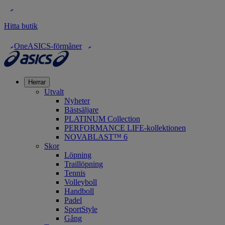
Hitta butik
OneASICS-förmåner
Herrar
Utvalt
Nyheter
Bästsäljare
PLATINUM Collection
PERFORMANCE LIFE-kollektionen
NOVABLAST™ 6
Skor
Löpning
Traillöpning
Tennis
Volleyboll
Handboll
Padel
SportStyle
Gång