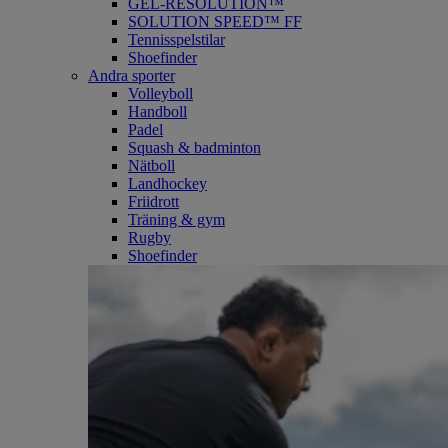
GEL-RESOLUTION™
SOLUTION SPEED™ FF
Tennisspelstilar
Shoefinder
Andra sporter
Volleyboll
Handboll
Padel
Squash & badminton
Nätboll
Landhockey
Friidrott
Träning & gym
Rugby
Shoefinder