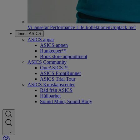
Vi lanserar Performance Life-kollektionen
Upptäck mer
Inne i ASICS
ASICS appar
ASICS-appen
Runkeeper™
Book store appointment
ASICS Community
OneASICS™
ASICS FrontRunner
ASICS Trial Tour
ASICS Kunskapscenter
Råd från ASICS
Hållbarhet
Sound Mind, Sound Body