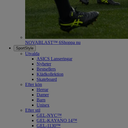
NOVABLAST™ 6
Shoppa nu
SportStyle
Utvalda
ASICS Lanseringar
Nyheter
Bestsellers
Klädkollektion
Skateboard
Efter kön
Herrar
Damer
Barn
Unisex
Efter stil
GEL-NYC™
GEL-KAYANO 14™
GEL-1130™