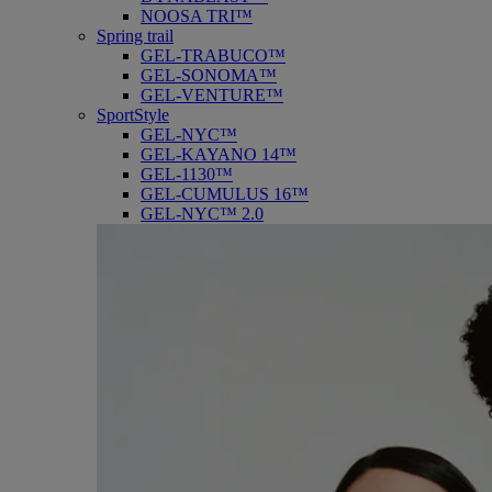
NOOSA TRI™
Spring trail
GEL-TRABUCO™
GEL-SONOMA™
GEL-VENTURE™
SportStyle
GEL-NYC™
GEL-KAYANO 14™
GEL-1130™
GEL-CUMULUS 16™
GEL-NYC™ 2.0