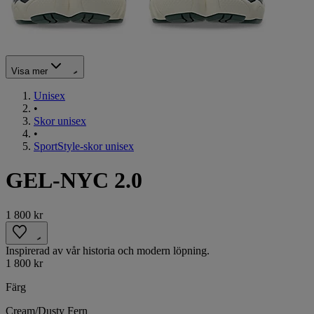
Visa mer
Unisex
•
Skor unisex
•
SportStyle-skor unisex
GEL-NYC 2.0
1 800 kr
Inspirerad av vår historia och modern löpning.
1 800 kr
Färg
Cream/Dusty Fern