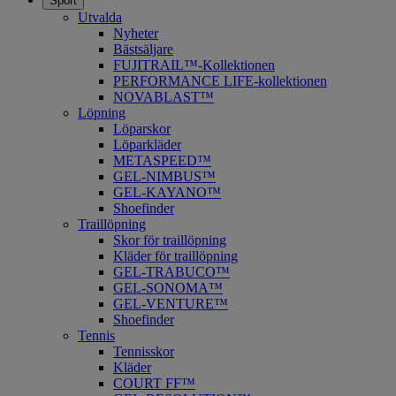
Sport
Utvalda
Nyheter
Bästsäljare
FUJITRAIL™-Kollektionen
PERFORMANCE LIFE-kollektionen
NOVABLAST™
Löpning
Löparskor
Löparkläder
METASPEED™
​GEL-NIMBUS™
GEL-KAYANO™
Shoefinder
Traillöpning
Skor för traillöpning
Kläder för traillöpning
GEL-TRABUCO™
GEL-SONOMA™
GEL-VENTURE™
Shoefinder
Tennis
Tennisskor
Kläder
COURT FF™