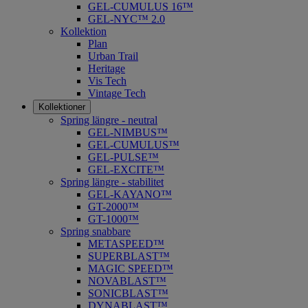
GEL-CUMULUS 16™
GEL-NYC™ 2.0
Kollektion
Plan
Urban Trail
Heritage
Vis Tech
Vintage Tech
Kollektioner
Spring längre - neutral
​GEL-NIMBUS™
GEL-CUMULUS™
GEL-PULSE™
GEL-EXCITE™
Spring längre - stabilitet
GEL-KAYANO™
GT-2000™
GT-1000™
Spring snabbare
METASPEED™
SUPERBLAST™
MAGIC SPEED™
NOVABLAST™
SONICBLAST™
DYNABLAST™