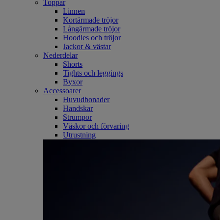
Toppar
Linnen
Kortärmade tröjor
Långärmade tröjor
Hoodies och tröjor
Jackor & västar
Nederdelar
Shorts
Tights och leggings
Byxor
Accessoarer
Huvudbonader
Handskar
Strumpor
Väskor och förvaring
Utrustning