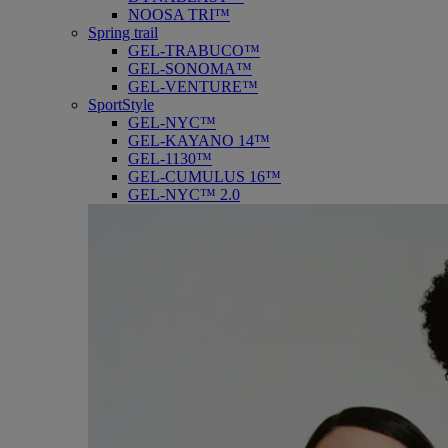
NOOSA TRI™
Spring trail
GEL-TRABUCO™
GEL-SONOMA™
GEL-VENTURE™
SportStyle
GEL-NYC™
GEL-KAYANO 14™
GEL-1130™
GEL-CUMULUS 16™
GEL-NYC™ 2.0