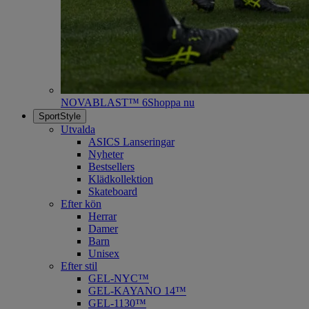
NOVABLAST™ 6
Shoppa nu
SportStyle
Utvalda
ASICS Lanseringar
Nyheter
Bestsellers
Klädkollektion
Skateboard
Efter kön
Herrar
Damer
Barn
Unisex
Efter stil
GEL-NYC™
GEL-KAYANO 14™
GEL-1130™