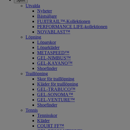
Sport
Utvalda
Nyheter
Bästsäljare
FUJITRAIL™-Kollektionen
PERFORMANCE LIFE-kollektionen
NOVABLAST™
Löpning
Löparskor
Löparkläder
METASPEED™
​GEL-NIMBUS™
GEL-KAYANO™
Shoefinder
Traillöpning
Skor för traillöpning
Kläder för traillöpning
GEL-TRABUCO™
GEL-SONOMA™
GEL-VENTURE™
Shoefinder
Tennis
Tennisskor
Kläder
COURT FF™