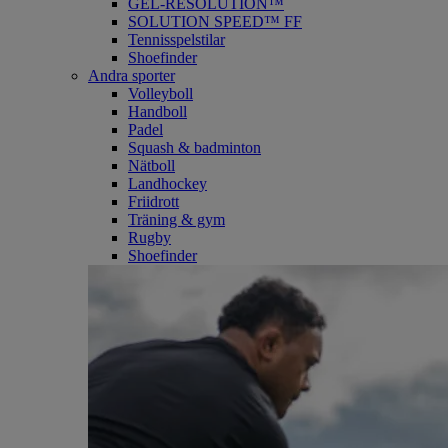
GEL-RESOLUTION™
SOLUTION SPEED™ FF
Tennisspelstilar
Shoefinder
Andra sporter
Volleyboll
Handboll
Padel
Squash & badminton
Nätboll
Landhockey
Friidrott
Träning & gym
Rugby
Shoefinder