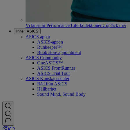
Vi lanserar Performance Life-kollektionen
Upptäck mer
Inne i ASICS
ASICS appar
ASICS-appen
Runkeeper™
Book store appointment
ASICS Community
OneASICS™
ASICS FrontRunner
ASICS Trial Tour
ASICS Kunskapscenter
Råd från ASICS
Hållbarhet
Sound Mind, Sound Body