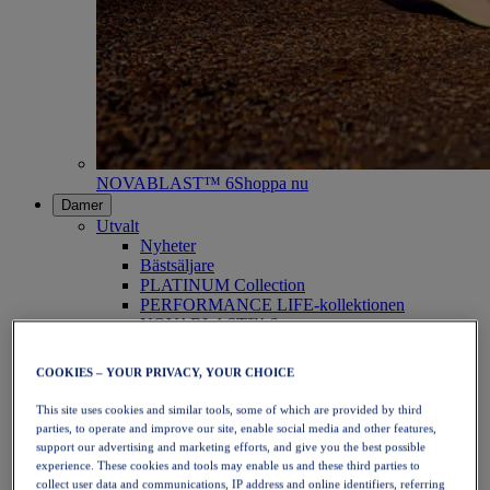
NOVABLAST™ 6
Shoppa nu
Damer
Utvalt
Nyheter
Bästsäljare
PLATINUM Collection
PERFORMANCE LIFE-kollektionen
NOVABLAST™ 6
Skor
Löpning
COOKIES – YOUR PRIVACY, YOUR CHOICE
Traillöpning
Tennis
This site uses cookies and similar tools, some of which are provided by third
Volleyboll
parties, to operate and improve our site, enable social media and other features,
Handboll
support our advertising and marketing efforts, and give you the best possible
Padel
experience. These cookies and tools may enable us and these third parties to
Nätboll
collect user data and communications, IP address and online identifiers, referring