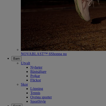
NOVABLAST™ 6
Shoppa nu
Barn
Utvalt
Nyheter
Bästsäljare
Pojkar
Flickor
Skor
Löpning
Tennis
Ovriga sporter
SportStyle