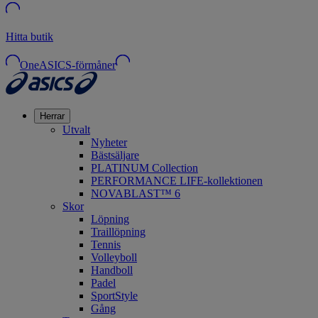
Hitta butik
OneASICS-förmåner
Herrar
Utvalt
Nyheter
Bästsäljare
PLATINUM Collection
PERFORMANCE LIFE-kollektionen
NOVABLAST™ 6
Skor
Löpning
Traillöpning
Tennis
Volleyboll
Handboll
Padel
SportStyle
Gång