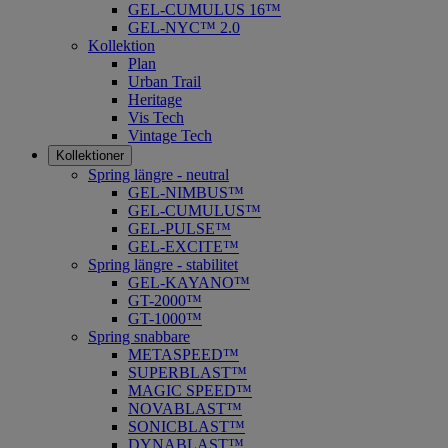
GEL-CUMULUS 16™
GEL-NYC™ 2.0
Kollektion
Plan
Urban Trail
Heritage
Vis Tech
Vintage Tech
Kollektioner
Spring längre - neutral
​GEL-NIMBUS™
GEL-CUMULUS™
GEL-PULSE™
GEL-EXCITE™
Spring längre - stabilitet
GEL-KAYANO™
GT-2000™
GT-1000™
Spring snabbare
METASPEED™
SUPERBLAST™
MAGIC SPEED™
NOVABLAST™
SONICBLAST™
DYNABLAST™