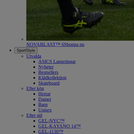
NOVABLAST™ 6
Shoppa nu
SportStyle
Utvalda
ASICS Lanseringar
Nyheter
Bestsellers
Klädkollektion
Skateboard
Efter kön
Herrar
Damer
Barn
Unisex
Efter stil
GEL-NYC™
GEL-KAYANO 14™
GEL-1130™