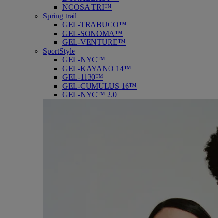
NOOSA TRI™
Spring trail
GEL-TRABUCO™
GEL-SONOMA™
GEL-VENTURE™
SportStyle
GEL-NYC™
GEL-KAYANO 14™
GEL-1130™
GEL-CUMULUS 16™
GEL-NYC™ 2.0