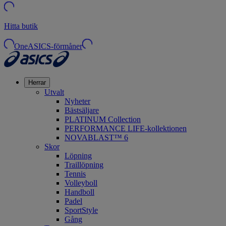
Hitta butik
OneASICS-förmåner
Herrar
Utvalt
Nyheter
Bästsäljare
PLATINUM Collection
PERFORMANCE LIFE-kollektionen
NOVABLAST™ 6
Skor
Löpning
Traillöpning
Tennis
Volleyboll
Handboll
Padel
SportStyle
Gång