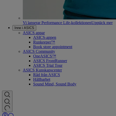
Vi lanserar Performance Life-kollektionen
Upptäck mer
Inne i ASICS
ASICS appar
ASICS-appen
Runkeeper™
Book store appointment
ASICS Community
OneASICS™
ASICS FrontRunner
ASICS Trial Tour
ASICS Kunskapscenter
Råd från ASICS
Hållbarhet
Sound Mind, Sound Body