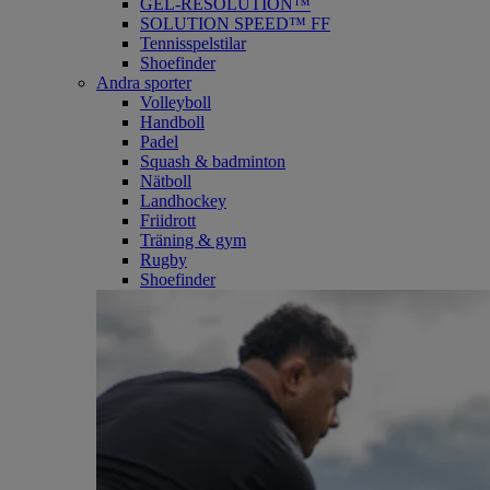
GEL-RESOLUTION™
SOLUTION SPEED™ FF
Tennisspelstilar
Shoefinder
Andra sporter
Volleyboll
Handboll
Padel
Squash & badminton
Nätboll
Landhockey
Friidrott
Träning & gym
Rugby
Shoefinder