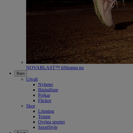
NOVABLAST™ 6
Shoppa nu
Barn
Utvalt
Nyheter
Bästsäljare
Pojkar
Flickor
Skor
Löpning
Tennis
Ovriga sporter
SportStyle