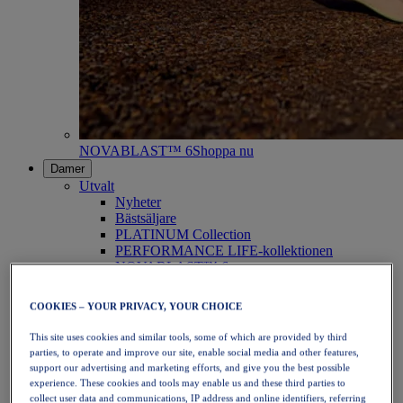
NOVABLAST™ 6
Shoppa nu
Damer
Utvalt
Nyheter
Bästsäljare
PLATINUM Collection
PERFORMANCE LIFE-kollektionen
NOVABLAST™ 6
Skor
Löpning
COOKIES – YOUR PRIVACY, YOUR CHOICE
Traillöpning
Tennis
This site uses cookies and similar tools, some of which are provided by third
Volleyboll
parties, to operate and improve our site, enable social media and other features,
Handboll
support our advertising and marketing efforts, and give you the best possible
Padel
experience. These cookies and tools may enable us and these third parties to
Nätboll
collect user data and communications, IP address and online identifiers, referring