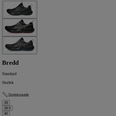
Bredd
Standard
Storlek
Storleksguide
39
39.5
40