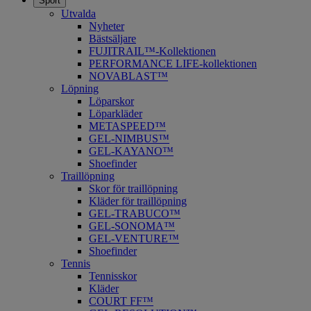
Sport
Utvalda
Nyheter
Bästsäljare
FUJITRAIL™-Kollektionen
PERFORMANCE LIFE-kollektionen
NOVABLAST™
Löpning
Löparskor
Löparkläder
METASPEED™
​GEL-NIMBUS™
GEL-KAYANO™
Shoefinder
Traillöpning
Skor för traillöpning
Kläder för traillöpning
GEL-TRABUCO™
GEL-SONOMA™
GEL-VENTURE™
Shoefinder
Tennis
Tennisskor
Kläder
COURT FF™