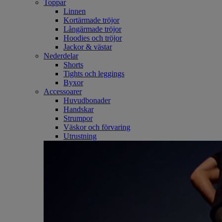
Toppar
Linnen
Kortärmade tröjor
Långärmade tröjor
Hoodies och tröjor
Jackor & västar
Nederdelar
Shorts
Tights och leggings
Byxor
Accessoarer
Huvudbonader
Handskar
Strumpor
Väskor och förvaring
Utrustning