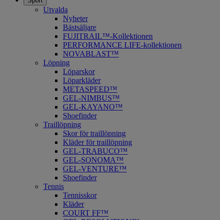
Sport
Utvalda
Nyheter
Bästsäljare
FUJITRAIL™-Kollektionen
PERFORMANCE LIFE-kollektionen
NOVABLAST™
Löpning
Löparskor
Löparkläder
METASPEED™
​GEL-NIMBUS™
GEL-KAYANO™
Shoefinder
Traillöpning
Skor för traillöpning
Kläder för traillöpning
GEL-TRABUCO™
GEL-SONOMA™
GEL-VENTURE™
Shoefinder
Tennis
Tennisskor
Kläder
COURT FF™