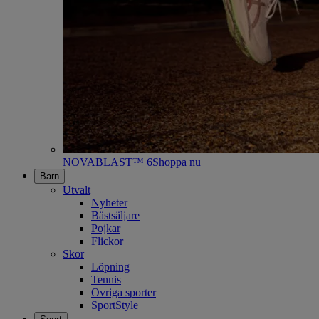
NOVABLAST™ 6
Shoppa nu
Barn
Utvalt
Nyheter
Bästsäljare
Pojkar
Flickor
Skor
Löpning
Tennis
Ovriga sporter
SportStyle