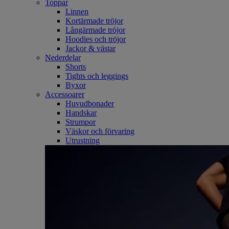
Toppar
Linnen
Kortärmade tröjor
Långärmade tröjor
Hoodies och tröjor
Jackor & västar
Nederdelar
Shorts
Tights och leggings
Byxor
Accessoarer
Huvudbonader
Handskar
Strumpor
Väskor och förvaring
Utrustning