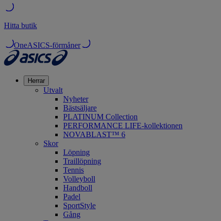
Hitta butik
OneASICS-förmåner
Herrar
Utvalt
Nyheter
Bästsäljare
PLATINUM Collection
PERFORMANCE LIFE-kollektionen
NOVABLAST™ 6
Skor
Löpning
Traillöpning
Tennis
Volleyboll
Handboll
Padel
SportStyle
Gång