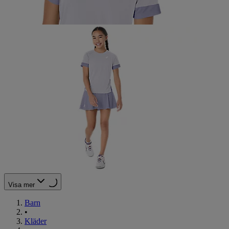
Visa mer
Barn
•
Kläder