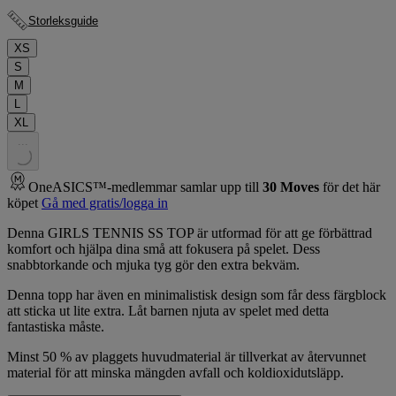
Storleksguide
XS
S
M
L
XL
.
.
.
OneASICS™-medlemmar samlar upp till
30
Moves
för det här
köpet
Gå med gratis/logga in
Denna GIRLS TENNIS SS TOP är utformad för att ge förbättrad
komfort och hjälpa dina små att fokusera på spelet. Dess
snabbtorkande och mjuka tyg gör den extra bekväm.
Denna topp har även en minimalistisk design som får dess färgblock
att sticka ut lite extra. Låt barnen njuta av spelet med detta
fantastiska måste.
Minst 50 % av plaggets huvudmaterial är tillverkat av återvunnet
material för att minska mängden avfall och koldioxidutsläpp.