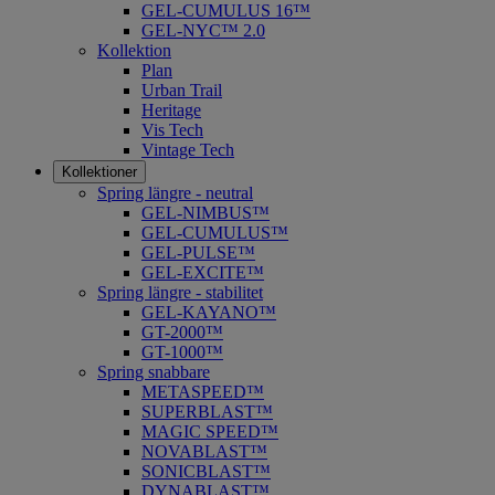
GEL-CUMULUS 16™
GEL-NYC™ 2.0
Kollektion
Plan
Urban Trail
Heritage
Vis Tech
Vintage Tech
Kollektioner
Spring längre - neutral
​GEL-NIMBUS™
GEL-CUMULUS™
GEL-PULSE™
GEL-EXCITE™
Spring längre - stabilitet
GEL-KAYANO™
GT-2000™
GT-1000™
Spring snabbare
METASPEED™
SUPERBLAST™
MAGIC SPEED™
NOVABLAST™
SONICBLAST™
DYNABLAST™