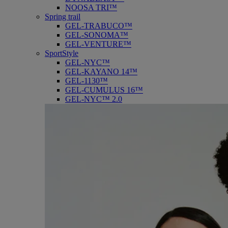
NOOSA TRI™
Spring trail
GEL-TRABUCO™
GEL-SONOMA™
GEL-VENTURE™
SportStyle
GEL-NYC™
GEL-KAYANO 14™
GEL-1130™
GEL-CUMULUS 16™
GEL-NYC™ 2.0