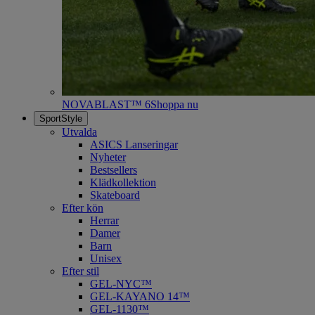
NOVABLAST™ 6
Shoppa nu
SportStyle
Utvalda
ASICS Lanseringar
Nyheter
Bestsellers
Klädkollektion
Skateboard
Efter kön
Herrar
Damer
Barn
Unisex
Efter stil
GEL-NYC™
GEL-KAYANO 14™
GEL-1130™