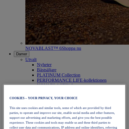
NOVABLAST™ 6
Shoppa nu
Damer
Utvalt
Nyheter
Bästsäljare
PLATINUM Collection
PERFORMANCE LIFE-kollektionen
NOVABLAST™ 6
Skor
Löpning
COOKIES – YOUR PRIVACY, YOUR CHOICE
Traillöpning
Tennis
This site uses cookies and similar tools, some of which are provided by third
Volleyboll
parties, to operate and improve our site, enable social media and other features,
Handboll
support our advertising and marketing efforts, and give you the best possible
Padel
experience. These cookies and tools may enable us and these third parties to
Nätboll
collect user data and communications, IP address and online identifiers, referring