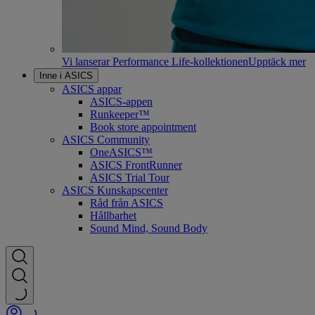
Vi lanserar Performance Life-kollektionen
Upptäck mer
Inne i ASICS
ASICS appar
ASICS-appen
Runkeeper™
Book store appointment
ASICS Community
OneASICS™
ASICS FrontRunner
ASICS Trial Tour
ASICS Kunskapscenter
Råd från ASICS
Hållbarhet
Sound Mind, Sound Body