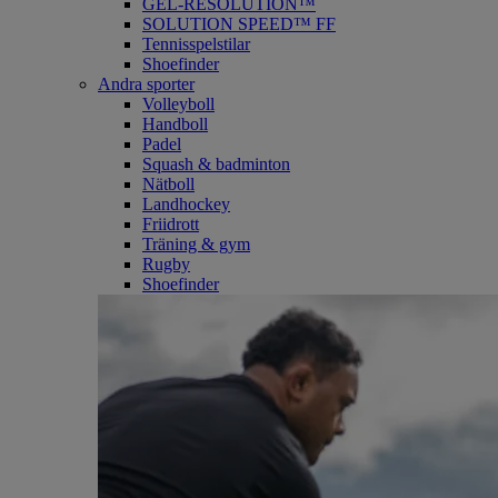
GEL-RESOLUTION™
SOLUTION SPEED™ FF
Tennisspelstilar
Shoefinder
Andra sporter
Volleyboll
Handboll
Padel
Squash & badminton
Nätboll
Landhockey
Friidrott
Träning & gym
Rugby
Shoefinder