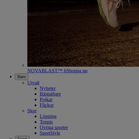
NOVABLAST™ 6
Shoppa nu
Barn
Utvalt
Nyheter
Bästsäljare
Pojkar
Flickor
Skor
Löpning
Tennis
Ovriga sporter
SportStyle