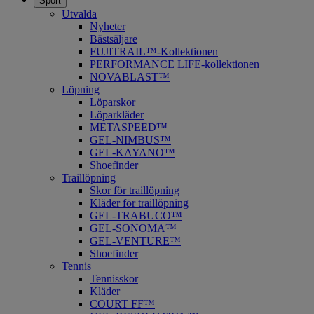
Sport
Utvalda
Nyheter
Bästsäljare
FUJITRAIL™-Kollektionen
PERFORMANCE LIFE-kollektionen
NOVABLAST™
Löpning
Löparskor
Löparkläder
METASPEED™
​GEL-NIMBUS™
GEL-KAYANO™
Shoefinder
Traillöpning
Skor för traillöpning
Kläder för traillöpning
GEL-TRABUCO™
GEL-SONOMA™
GEL-VENTURE™
Shoefinder
Tennis
Tennisskor
Kläder
COURT FF™