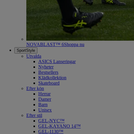
NOVABLAST™ 6
Shoppa nu
SportStyle
Utvalda
ASICS Lanseringar
Nyheter
Bestsellers
Klädkollektion
Skateboard
Efter kön
Herrar
Damer
Barn
Unisex
Efter stil
GEL-NYC™
GEL-KAYANO 14™
GEL-1130™