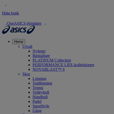
Hitta butik
OneASICS-förmåner
Herrar
Utvalt
Nyheter
Bästsäljare
PLATINUM Collection
PERFORMANCE LIFE-kollektionen
NOVABLAST™ 6
Skor
Löpning
Traillöpning
Tennis
Volleyboll
Handboll
Padel
SportStyle
Gång