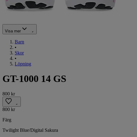
Visa mer
Barn
•
Skor
•
Löpning
GT-1000 14 GS
800 kr
800 kr
Färg
Twilight Blue/Digital Sakura