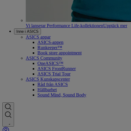
Vi lanserar Performance Life-kollektionen
Upptäck mer
Inne i ASICS
ASICS appar
ASICS-appen
Runkeeper™
Book store appointment
ASICS Community
OneASICS™
ASICS FrontRunner
ASICS Trial Tour
ASICS Kunskapscenter
Råd från ASICS
Hållbarhet
Sound Mind, Sound Body