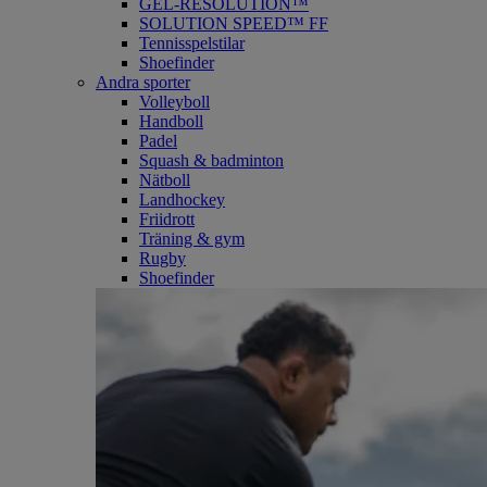
GEL-RESOLUTION™
SOLUTION SPEED™ FF
Tennisspelstilar
Shoefinder
Andra sporter
Volleyboll
Handboll
Padel
Squash & badminton
Nätboll
Landhockey
Friidrott
Träning & gym
Rugby
Shoefinder