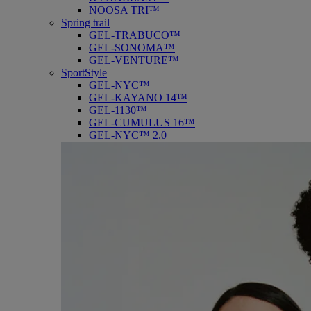
NOOSA TRI™
Spring trail
GEL-TRABUCO™
GEL-SONOMA™
GEL-VENTURE™
SportStyle
GEL-NYC™
GEL-KAYANO 14™
GEL-1130™
GEL-CUMULUS 16™
GEL-NYC™ 2.0