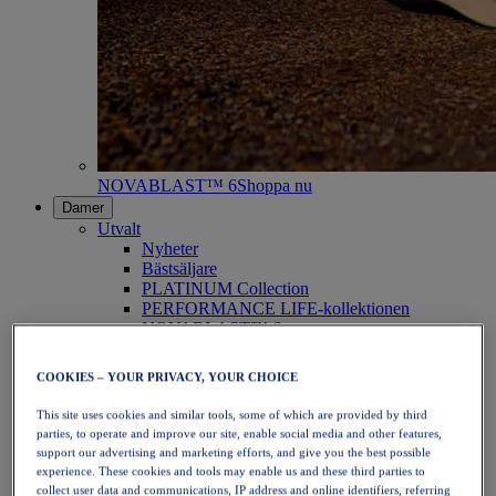
NOVABLAST™ 6
Shoppa nu
Damer
Utvalt
Nyheter
Bästsäljare
PLATINUM Collection
PERFORMANCE LIFE-kollektionen
NOVABLAST™ 6
Skor
Löpning
COOKIES – YOUR PRIVACY, YOUR CHOICE
Traillöpning
Tennis
This site uses cookies and similar tools, some of which are provided by third
Volleyboll
parties, to operate and improve our site, enable social media and other features,
Handboll
support our advertising and marketing efforts, and give you the best possible
Padel
experience. These cookies and tools may enable us and these third parties to
Nätboll
collect user data and communications, IP address and online identifiers, referring