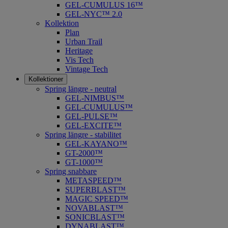
GEL-CUMULUS 16™
GEL-NYC™ 2.0
Kollektion
Plan
Urban Trail
Heritage
Vis Tech
Vintage Tech
Kollektioner
Spring längre - neutral
​GEL-NIMBUS™
GEL-CUMULUS™
GEL-PULSE™
GEL-EXCITE™
Spring längre - stabilitet
GEL-KAYANO™
GT-2000™
GT-1000™
Spring snabbare
METASPEED™
SUPERBLAST™
MAGIC SPEED™
NOVABLAST™
SONICBLAST™
DYNABLAST™