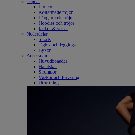
Toppar
Linnen
Kortärmade tröjor
Långärmade tröjor
Hoodies och tröjor
Jackor & västar
Nederdelar
Shorts
Tights och leggings
Byxor
Accessoarer
Huvudbonader
Handskar
Strumpor
Väskor och förvaring
Utrustning