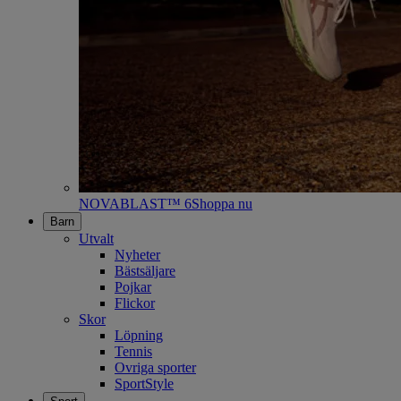
NOVABLAST™ 6
Shoppa nu
Barn
Utvalt
Nyheter
Bästsäljare
Pojkar
Flickor
Skor
Löpning
Tennis
Ovriga sporter
SportStyle