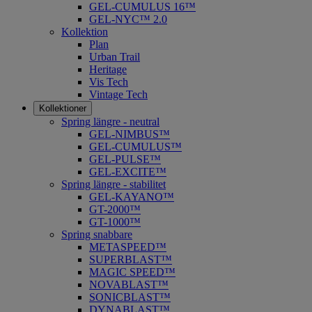
GEL-CUMULUS 16™
GEL-NYC™ 2.0
Kollektion
Plan
Urban Trail
Heritage
Vis Tech
Vintage Tech
Kollektioner
Spring längre - neutral
​GEL-NIMBUS™
GEL-CUMULUS™
GEL-PULSE™
GEL-EXCITE™
Spring längre - stabilitet
GEL-KAYANO™
GT-2000™
GT-1000™
Spring snabbare
METASPEED™
SUPERBLAST™
MAGIC SPEED™
NOVABLAST™
SONICBLAST™
DYNABLAST™