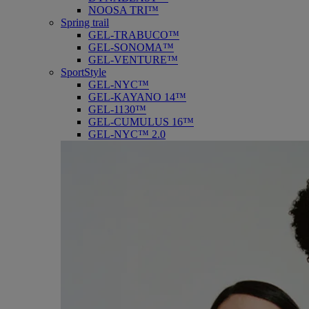
NOOSA TRI™
Spring trail
GEL-TRABUCO™
GEL-SONOMA™
GEL-VENTURE™
SportStyle
GEL-NYC™
GEL-KAYANO 14™
GEL-1130™
GEL-CUMULUS 16™
GEL-NYC™ 2.0