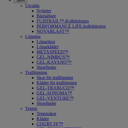
Sport
Utvalda
Nyheter
Bästsäljare
FUJITRAIL™-Kollektionen
PERFORMANCE LIFE-kollektionen
NOVABLAST™
Löpning
Löparskor
Löparkläder
METASPEED™
​GEL-NIMBUS™
GEL-KAYANO™
Shoefinder
Traillöpning
Skor för traillöpning
Kläder för traillöpning
GEL-TRABUCO™
GEL-SONOMA™
GEL-VENTURE™
Shoefinder
Tennis
Tennisskor
Kläder
COURT FF™