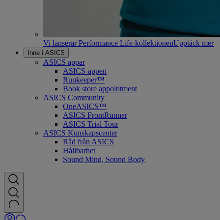
Vi lanserar Performance Life-kollektionen
Upptäck mer
Inne i ASICS
ASICS appar
ASICS-appen
Runkeeper™
Book store appointment
ASICS Community
OneASICS™
ASICS FrontRunner
ASICS Trial Tour
ASICS Kunskapscenter
Råd från ASICS
Hållbarhet
Sound Mind, Sound Body