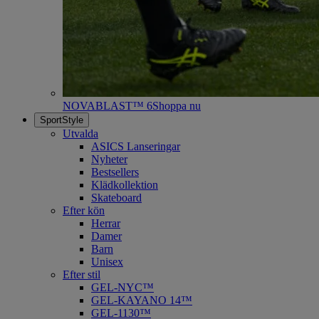
NOVABLAST™ 6
Shoppa nu
SportStyle
Utvalda
ASICS Lanseringar
Nyheter
Bestsellers
Klädkollektion
Skateboard
Efter kön
Herrar
Damer
Barn
Unisex
Efter stil
GEL-NYC™
GEL-KAYANO 14™
GEL-1130™