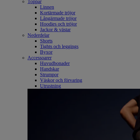
Toppar
Linnen
Kortärmade tröjor
Långärmade tröjor
Hoodies och tröjor
Jackor & västar
Nederdelar
Shorts
Tights och leggings
Byxor
Accessoarer
Huvudbonader
Handskar
Strumpor
Väskor och förvaring
Utrustning