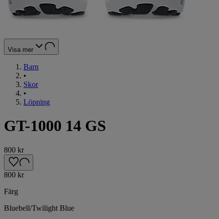
Visa mer
Barn
•
Skor
•
Löpning
GT-1000 14 GS
800 kr
800 kr
Färg
Bluebell/Twilight Blue