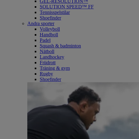
GEL-RESOLUTION™
SOLUTION SPEED™ FF
Tennisspelstilar
Shoefinder
Andra sporter
Volleyboll
Handboll
Padel
Squash & badminton
Nätboll
Landhockey
Friidrott
Träning & gym
Rugby
Shoefinder