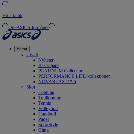
Hitta butik
OneASICS-förmåner
Herrar
Utvalt
Nyheter
Bästsäljare
PLATINUM Collection
PERFORMANCE LIFE-kollektionen
NOVABLAST™ 6
Skor
Löpning
Traillöpning
Tennis
Volleyboll
Handboll
Padel
SportStyle
Gång