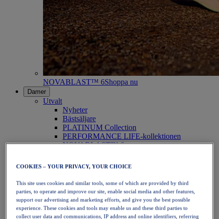
NOVABLAST™ 6
Shoppa nu
Damer
Utvalt
Nyheter
Bästsäljare
PLATINUM Collection
PERFORMANCE LIFE-kollektionen
NOVABLAST™ 6
Skor
Löpning
COOKIES – YOUR PRIVACY, YOUR CHOICE
Traillöpning
Tennis
This site uses cookies and similar tools, some of which are provided by third
Volleyboll
parties, to operate and improve our site, enable social media and other features,
Handboll
support our advertising and marketing efforts, and give you the best possible
Padel
experience. These cookies and tools may enable us and these third parties to
Nätboll
collect user data and communications, IP address and online identifiers, referring