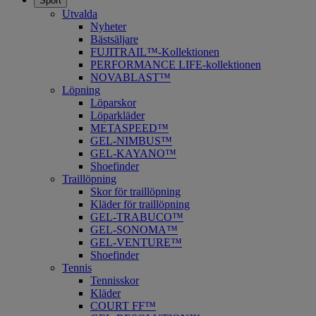
Sport
Utvalda
Nyheter
Bästsäljare
FUJITRAIL™-Kollektionen
PERFORMANCE LIFE-kollektionen
NOVABLAST™
Löpning
Löparskor
Löparkläder
METASPEED™
​GEL-NIMBUS™
GEL-KAYANO™
Shoefinder
Traillöpning
Skor för traillöpning
Kläder för traillöpning
GEL-TRABUCO™
GEL-SONOMA™
GEL-VENTURE™
Shoefinder
Tennis
Tennisskor
Kläder
COURT FF™