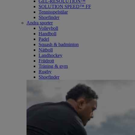
GEL-RESOLUTION™
SOLUTION SPEED™ FF
Tennisspelstilar
Shoefinder
Andra sporter
Volleyboll
Handboll
Padel
Squash & badminton
Nätboll
Landhockey
Friidrott
Träning & gym
Rugby
Shoefinder