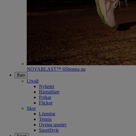
NOVABLAST™ 6
Shoppa nu
Barn
Utvalt
Nyheter
Bästsäljare
Pojkar
Flickor
Skor
Löpning
Tennis
Ovriga sporter
SportStyle