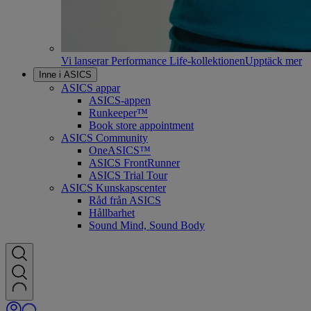
Vi lanserar Performance Life-kollektionen
Upptäck mer
Inne i ASICS
ASICS appar
ASICS-appen
Runkeeper™
Book store appointment
ASICS Community
OneASICS™
ASICS FrontRunner
ASICS Trial Tour
ASICS Kunskapscenter
Råd från ASICS
Hållbarhet
Sound Mind, Sound Body