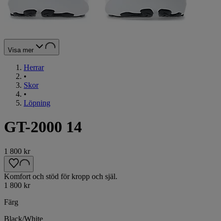
Visa mer
Herrar
•
Skor
•
Löpning
GT-2000 14
1 800 kr
Komfort och stöd för kropp och själ.
1 800 kr
Färg
Black/White