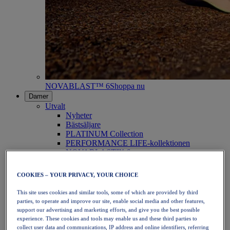
NOVABLAST™ 6
Shoppa nu
Damer
Utvalt
Nyheter
Bästsäljare
PLATINUM Collection
PERFORMANCE LIFE-kollektionen
NOVABLAST™ 6
Skor
Löpning
COOKIES – YOUR PRIVACY, YOUR CHOICE
Traillöpning
Tennis
This site uses cookies and similar tools, some of which are provided by third
Volleyboll
parties, to operate and improve our site, enable social media and other features,
Handboll
support our advertising and marketing efforts, and give you the best possible
Padel
experience. These cookies and tools may enable us and these third parties to
Nätboll
collect user data and communications, IP address and online identifiers, referring