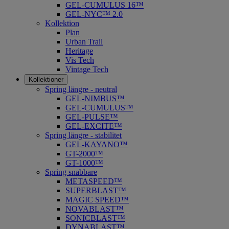
GEL-CUMULUS 16™
GEL-NYC™ 2.0
Kollektion
Plan
Urban Trail
Heritage
Vis Tech
Vintage Tech
Kollektioner
Spring längre - neutral
​GEL-NIMBUS™
GEL-CUMULUS™
GEL-PULSE™
GEL-EXCITE™
Spring längre - stabilitet
GEL-KAYANO™
GT-2000™
GT-1000™
Spring snabbare
METASPEED™
SUPERBLAST™
MAGIC SPEED™
NOVABLAST™
SONICBLAST™
DYNABLAST™