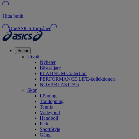
Hitta butik
OneASICS-förmåner
Herrar
Utvalt
Nyheter
Bästsäljare
PLATINUM Collection
PERFORMANCE LIFE-kollektionen
NOVABLAST™ 6
Skor
Löpning
Traillöpning
Tennis
Volleyboll
Handboll
Padel
SportStyle
Gång