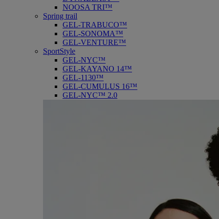
NOOSA TRI™
Spring trail
GEL-TRABUCO™
GEL-SONOMA™
GEL-VENTURE™
SportStyle
GEL-NYC™
GEL-KAYANO 14™
GEL-1130™
GEL-CUMULUS 16™
GEL-NYC™ 2.0