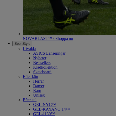
NOVABLAST™ 6
Shoppa nu
SportStyle
Utvalda
ASICS Lanseringar
Nyheter
Bestsellers
Klädkollektion
Skateboard
Efter kön
Herrar
Damer
Barn
Unisex
Efter stil
GEL-NYC™
GEL-KAYANO 14™
GEL-1130™