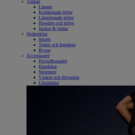
Toppar
Linnen
Kortärmade tröjor
Långärmade tröjor
Hoodies och tröjor
Jackor & västar
Nederdelar
Shorts
Tights och leggings
Byxor
Accessoarer
Huvudbonader
Handskar
Strumpor
Väskor och förvaring
Utrustning