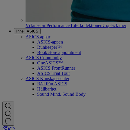
Vi lanserar Performance Life-kollektionen
Upptäck mer
Inne i ASICS
ASICS appar
ASICS-appen
Runkeeper™
Book store appointment
ASICS Community
OneASICS™
ASICS FrontRunner
ASICS Trial Tour
ASICS Kunskapscenter
Råd från ASICS
Hållbarhet
Sound Mind, Sound Body