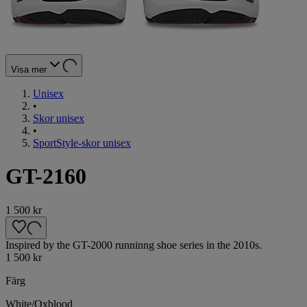
Visa mer
Unisex
•
Skor unisex
•
SportStyle-skor unisex
GT-2160
1 500 kr
Inspired by the GT-2000 runninng shoe series in the 2010s.
1 500 kr
Färg
White/Oxblood