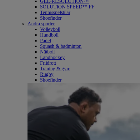
GEL-RESOLUTION™
SOLUTION SPEED™ FF
Tennisspelstilar
Shoefinder
Andra sporter
Volleyboll
Handboll
Padel
Squash & badminton
Nätboll
Landhockey
Friidrott
Träning & gym
Rugby
Shoefinder