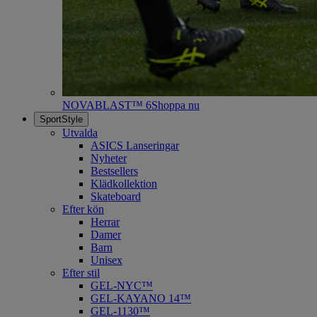
NOVABLAST™ 6
Shoppa nu
SportStyle
Utvalda
ASICS Lanseringar
Nyheter
Bestsellers
Klädkollektion
Skateboard
Efter kön
Herrar
Damer
Barn
Unisex
Efter stil
GEL-NYC™
GEL-KAYANO 14™
GEL-1130™