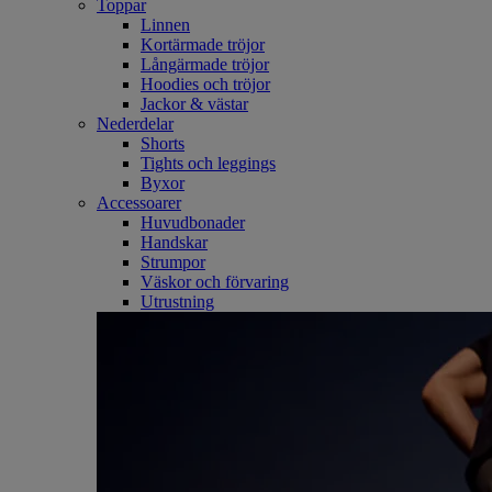
Toppar
Linnen
Kortärmade tröjor
Långärmade tröjor
Hoodies och tröjor
Jackor & västar
Nederdelar
Shorts
Tights och leggings
Byxor
Accessoarer
Huvudbonader
Handskar
Strumpor
Väskor och förvaring
Utrustning