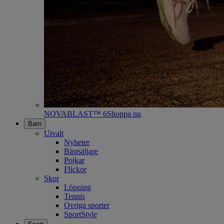
NOVABLAST™ 6
Shoppa nu
Barn
Utvalt
Nyheter
Bästsäljare
Pojkar
Flickor
Skor
Löpning
Tennis
Ovriga sporter
SportStyle