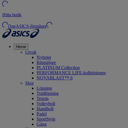
Hitta butik
OneASICS-förmåner
Herrar
Utvalt
Nyheter
Bästsäljare
PLATINUM Collection
PERFORMANCE LIFE-kollektionen
NOVABLAST™ 6
Skor
Löpning
Traillöpning
Tennis
Volleyboll
Handboll
Padel
SportStyle
Gång