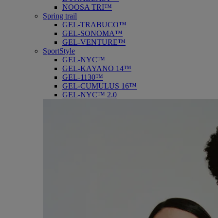
NOOSA TRI™
Spring trail
GEL-TRABUCO™
GEL-SONOMA™
GEL-VENTURE™
SportStyle
GEL-NYC™
GEL-KAYANO 14™
GEL-1130™
GEL-CUMULUS 16™
GEL-NYC™ 2.0