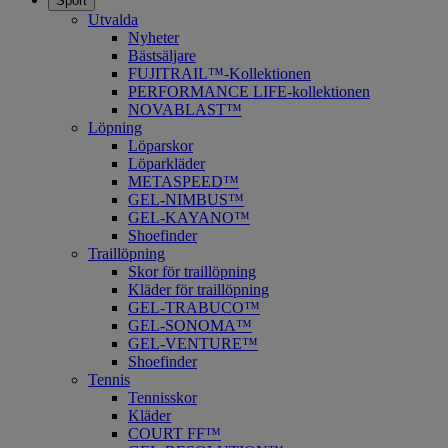
Sport
Utvalda
Nyheter
Bästsäljare
FUJITRAIL™-Kollektionen
PERFORMANCE LIFE-kollektionen
NOVABLAST™
Löpning
Löparskor
Löparkläder
METASPEED™
​GEL-NIMBUS™
GEL-KAYANO™
Shoefinder
Traillöpning
Skor för traillöpning
Kläder för traillöpning
GEL-TRABUCO™
GEL-SONOMA™
GEL-VENTURE™
Shoefinder
Tennis
Tennisskor
Kläder
COURT FF™