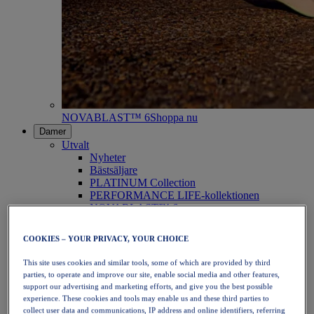
NOVABLAST™ 6
Shoppa nu
Damer
Utvalt
Nyheter
Bästsäljare
PLATINUM Collection
PERFORMANCE LIFE-kollektionen
NOVABLAST™ 6
Skor
Löpning
COOKIES – YOUR PRIVACY, YOUR CHOICE
Traillöpning
Tennis
This site uses cookies and similar tools, some of which are provided by third
Volleyboll
parties, to operate and improve our site, enable social media and other features,
Handboll
support our advertising and marketing efforts, and give you the best possible
Padel
experience. These cookies and tools may enable us and these third parties to
Nätboll
collect user data and communications, IP address and online identifiers, referring