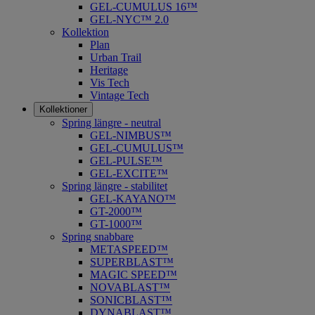
GEL-CUMULUS 16™
GEL-NYC™ 2.0
Kollektion
Plan
Urban Trail
Heritage
Vis Tech
Vintage Tech
Kollektioner
Spring längre - neutral
​GEL-NIMBUS™
GEL-CUMULUS™
GEL-PULSE™
GEL-EXCITE™
Spring längre - stabilitet
GEL-KAYANO™
GT-2000™
GT-1000™
Spring snabbare
METASPEED™
SUPERBLAST™
MAGIC SPEED™
NOVABLAST™
SONICBLAST™
DYNABLAST™