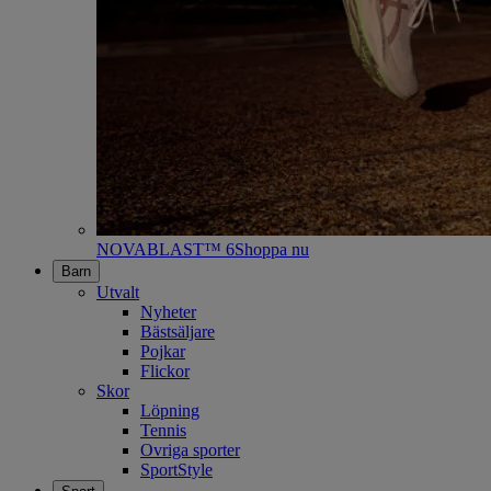
NOVABLAST™ 6
Shoppa nu
Barn
Utvalt
Nyheter
Bästsäljare
Pojkar
Flickor
Skor
Löpning
Tennis
Ovriga sporter
SportStyle