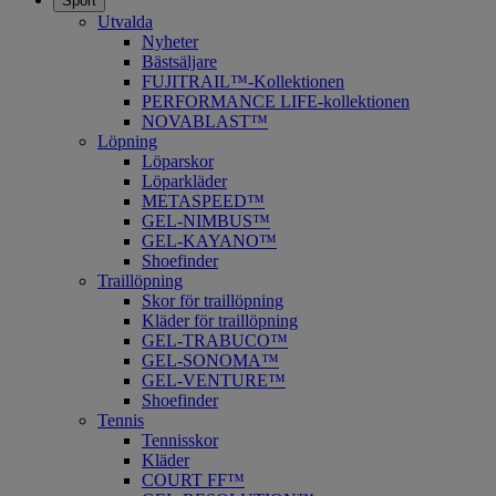
Sport
Utvalda
Nyheter
Bästsäljare
FUJITRAIL™-Kollektionen
PERFORMANCE LIFE-kollektionen
NOVABLAST™
Löpning
Löparskor
Löparkläder
METASPEED™
​GEL-NIMBUS™
GEL-KAYANO™
Shoefinder
Traillöpning
Skor för traillöpning
Kläder för traillöpning
GEL-TRABUCO™
GEL-SONOMA™
GEL-VENTURE™
Shoefinder
Tennis
Tennisskor
Kläder
COURT FF™