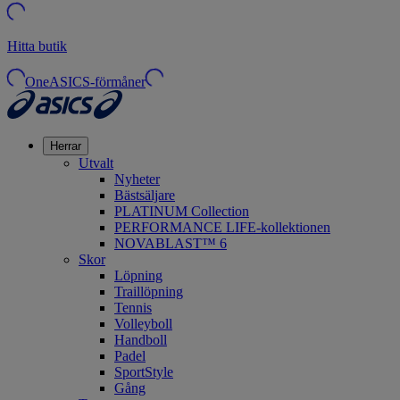
Hitta butik
OneASICS-förmåner
Herrar
Utvalt
Nyheter
Bästsäljare
PLATINUM Collection
PERFORMANCE LIFE-kollektionen
NOVABLAST™ 6
Skor
Löpning
Traillöpning
Tennis
Volleyboll
Handboll
Padel
SportStyle
Gång