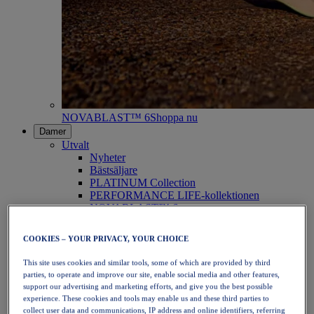
NOVABLAST™ 6
Shoppa nu
Damer
Utvalt
Nyheter
Bästsäljare
PLATINUM Collection
PERFORMANCE LIFE-kollektionen
NOVABLAST™ 6
Skor
Löpning
COOKIES – YOUR PRIVACY, YOUR CHOICE
Traillöpning
Tennis
This site uses cookies and similar tools, some of which are provided by third
Volleyboll
parties, to operate and improve our site, enable social media and other features,
Handboll
support our advertising and marketing efforts, and give you the best possible
Padel
experience. These cookies and tools may enable us and these third parties to
Nätboll
collect user data and communications, IP address and online identifiers, referring