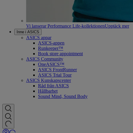
Vi lanserar Performance Life-kollektionen
Upptäck mer
Inne i ASICS
ASICS appar
ASICS-appen
Runkeeper™
Book store appointment
ASICS Community
OneASICS™
ASICS FrontRunner
ASICS Trial Tour
ASICS Kunskapscenter
Råd från ASICS
Hållbarhet
Sound Mind, Sound Body