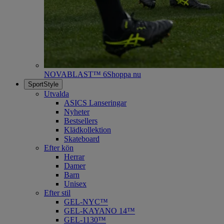
NOVABLAST™ 6
Shoppa nu
SportStyle
Utvalda
ASICS Lanseringar
Nyheter
Bestsellers
Klädkollektion
Skateboard
Efter kön
Herrar
Damer
Barn
Unisex
Efter stil
GEL-NYC™
GEL-KAYANO 14™
GEL-1130™