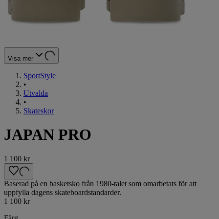
Visa mer
SportStyle
•
Utvalda
•
Skateskor
JAPAN PRO
1 100 kr
Baserad på en basketsko från 1980-talet som omarbetats för att
uppfylla dagens skateboardstandarder.
1 100 kr
Färg