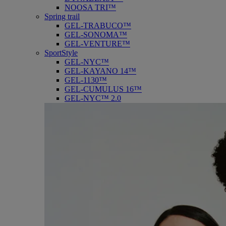
NOOSA TRI™
Spring trail
GEL-TRABUCO™
GEL-SONOMA™
GEL-VENTURE™
SportStyle
GEL-NYC™
GEL-KAYANO 14™
GEL-1130™
GEL-CUMULUS 16™
GEL-NYC™ 2.0