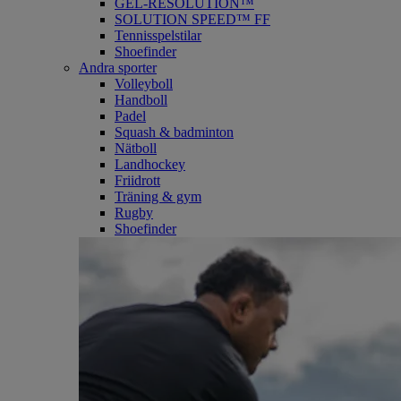
GEL-RESOLUTION™
SOLUTION SPEED™ FF
Tennisspelstilar
Shoefinder
Andra sporter
Volleyboll
Handboll
Padel
Squash & badminton
Nätboll
Landhockey
Friidrott
Träning & gym
Rugby
Shoefinder