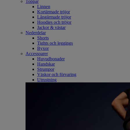
Toppar
Linnen
Kortärmade tröjor
Långärmade tröjor
Hoodies och tröjor
Jackor & västar
Nederdelar
Shorts
Tights och leggings
Byxor
Accessoarer
Huvudbonader
Handskar
Strumpor
Väskor och förvaring
Utrustning