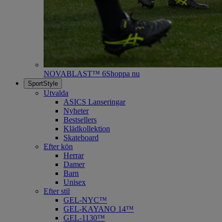
NOVABLAST™ 6
Shoppa nu
SportStyle
Utvalda
ASICS Lanseringar
Nyheter
Bestsellers
Klädkollektion
Skateboard
Efter kön
Herrar
Damer
Barn
Unisex
Efter stil
GEL-NYC™
GEL-KAYANO 14™
GEL-1130™