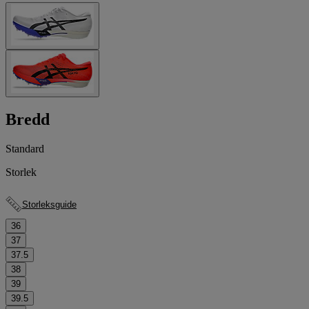
Bredd
Standard
Storlek
Storleksguide
36
37
37.5
38
39
39.5