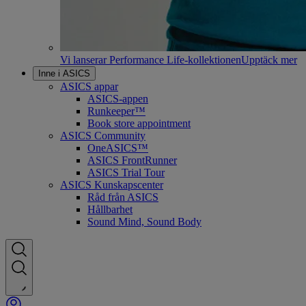
Vi lanserar Performance Life-kollektionen
Upptäck mer
Inne i ASICS
ASICS appar
ASICS-appen
Runkeeper™
Book store appointment
ASICS Community
OneASICS™
ASICS FrontRunner
ASICS Trial Tour
ASICS Kunskapscenter
Råd från ASICS
Hållbarhet
Sound Mind, Sound Body