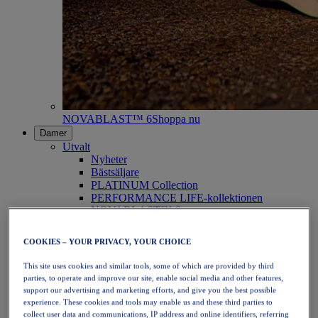
NOVABLAST™ 6
Shoppa nu
Damer
Utvalt
Nyheter
Bästsäljare
PLATINUM Collection
PERFORMANCE LIFE-kollektionen
NOVABLAST™ 6
Skor
Löpning
COOKIES – YOUR PRIVACY, YOUR CHOICE
Traillöpning
Tennis
This site uses cookies and similar tools, some of which are provided by third
Volleyboll
parties, to operate and improve our site, enable social media and other features,
Handboll
support our advertising and marketing efforts, and give you the best possible
Padel
experience. These cookies and tools may enable us and these third parties to
Nätboll
collect user data and communications, IP address and online identifiers, referring