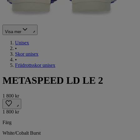
Visa mer
Unisex
•
Skor unisex
•
Friidrottsskor unisex
METASPEED LD LE 2
1 800 kr
1 800 kr
Färg
White/Cobalt Burst