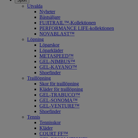
Sport
Utvalda
Nyheter
Bästsäljare
FUJITRAIL™-Kollektionen
PERFORMANCE LIFE-kollektionen
NOVABLAST™
Löpning
Löparskor
Löparkläder
METASPEED™
​GEL-NIMBUS™
GEL-KAYANO™
Shoefinder
Traillöpning
Skor för traillöpning
Kläder för traillöpning
GEL-TRABUCO™
GEL-SONOMA™
GEL-VENTURE™
Shoefinder
Tennis
Tennisskor
Kläder
COURT FF™