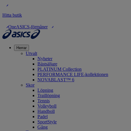
Hitta butik
OneASICS-förmåner
Herrar
Utvalt
Nyheter
Bästsäljare
PLATINUM Collection
PERFORMANCE LIFE-kollektionen
NOVABLAST™ 6
Skor
Löpning
Traillöpning
Tennis
Volleyboll
Handboll
Padel
SportStyle
Gång