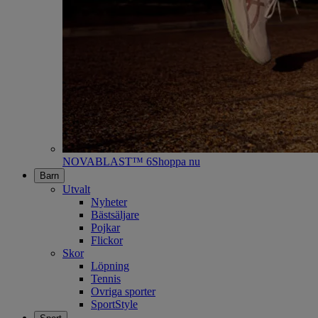
NOVABLAST™ 6
Shoppa nu
Barn
Utvalt
Nyheter
Bästsäljare
Pojkar
Flickor
Skor
Löpning
Tennis
Ovriga sporter
SportStyle