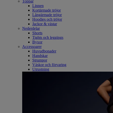
Toppar
Linnen
Kortärmade tröjor
Långärmade tröjor
Hoodies och tröjor
Jackor & västar
Nederdelar
Shorts
Tights och leggings
Byxor
Accessoarer
Huvudbonader
Handskar
Strumpor
Väskor och förvaring
Utrustning