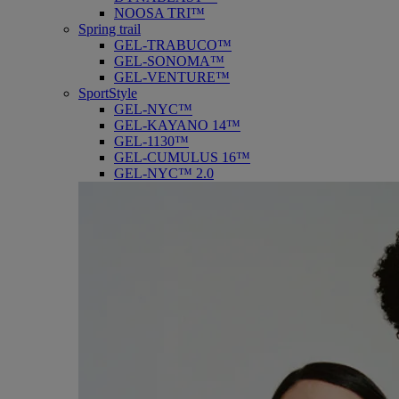
NOOSA TRI™
Spring trail
GEL-TRABUCO™
GEL-SONOMA™
GEL-VENTURE™
SportStyle
GEL-NYC™
GEL-KAYANO 14™
GEL-1130™
GEL-CUMULUS 16™
GEL-NYC™ 2.0