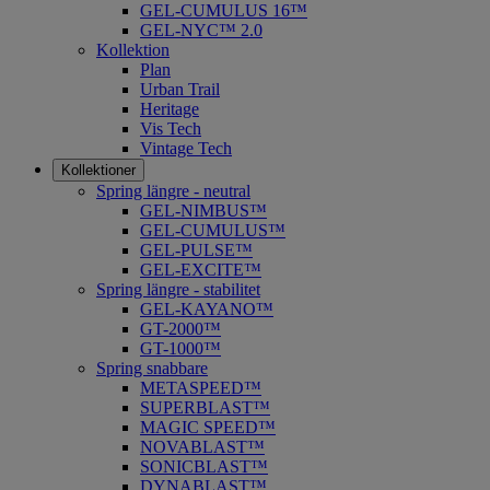
GEL-CUMULUS 16™
GEL-NYC™ 2.0
Kollektion
Plan
Urban Trail
Heritage
Vis Tech
Vintage Tech
Kollektioner
Spring längre - neutral
​GEL-NIMBUS™
GEL-CUMULUS™
GEL-PULSE™
GEL-EXCITE™
Spring längre - stabilitet
GEL-KAYANO™
GT-2000™
GT-1000™
Spring snabbare
METASPEED™
SUPERBLAST™
MAGIC SPEED™
NOVABLAST™
SONICBLAST™
DYNABLAST™