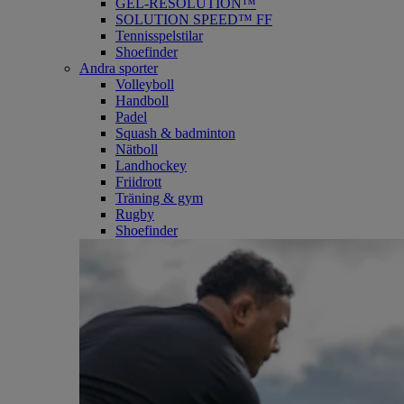
GEL-RESOLUTION™
SOLUTION SPEED™ FF
Tennisspelstilar
Shoefinder
Andra sporter
Volleyboll
Handboll
Padel
Squash & badminton
Nätboll
Landhockey
Friidrott
Träning & gym
Rugby
Shoefinder