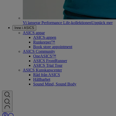
Vi lanserar Performance Life-kollektionen
Upptäck mer
Inne i ASICS
ASICS appar
ASICS-appen
Runkeeper™
Book store appointment
ASICS Community
OneASICS™
ASICS FrontRunner
ASICS Trial Tour
ASICS Kunskapscenter
Råd från ASICS
Hållbarhet
Sound Mind, Sound Body