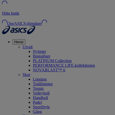
Hitta butik
OneASICS-förmåner
Herrar
Utvalt
Nyheter
Bästsäljare
PLATINUM Collection
PERFORMANCE LIFE-kollektionen
NOVABLAST™ 6
Skor
Löpning
Traillöpning
Tennis
Volleyboll
Handboll
Padel
SportStyle
Gång