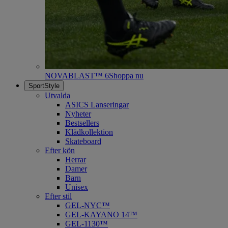
NOVABLAST™ 6
Shoppa nu
SportStyle
Utvalda
ASICS Lanseringar
Nyheter
Bestsellers
Klädkollektion
Skateboard
Efter kön
Herrar
Damer
Barn
Unisex
Efter stil
GEL-NYC™
GEL-KAYANO 14™
GEL-1130™