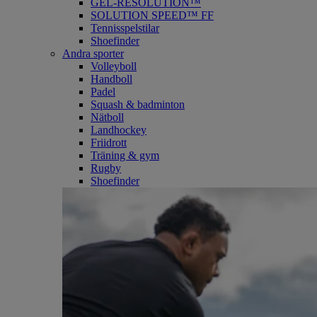
GEL-RESOLUTION™
SOLUTION SPEED™ FF
Tennisspelstilar
Shoefinder
Andra sporter
Volleyboll
Handboll
Padel
Squash & badminton
Nätboll
Landhockey
Friidrott
Träning & gym
Rugby
Shoefinder