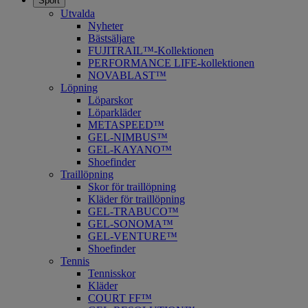
Sport
Utvalda
Nyheter
Bästsäljare
FUJITRAIL™-Kollektionen
PERFORMANCE LIFE-kollektionen
NOVABLAST™
Löpning
Löparskor
Löparkläder
METASPEED™
​GEL-NIMBUS™
GEL-KAYANO™
Shoefinder
Traillöpning
Skor för traillöpning
Kläder för traillöpning
GEL-TRABUCO™
GEL-SONOMA™
GEL-VENTURE™
Shoefinder
Tennis
Tennisskor
Kläder
COURT FF™