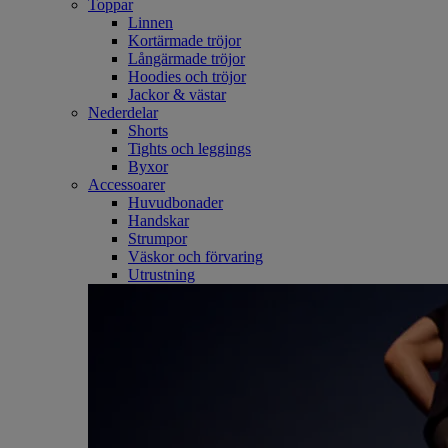
Toppar
Linnen
Kortärmade tröjor
Långärmade tröjor
Hoodies och tröjor
Jackor & västar
Nederdelar
Shorts
Tights och leggings
Byxor
Accessoarer
Huvudbonader
Handskar
Strumpor
Väskor och förvaring
Utrustning