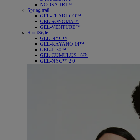
NOOSA TRI™
Spring trail
GEL-TRABUCO™
GEL-SONOMA™
GEL-VENTURE™
SportStyle
GEL-NYC™
GEL-KAYANO 14™
GEL-1130™
GEL-CUMULUS 16™
GEL-NYC™ 2.0