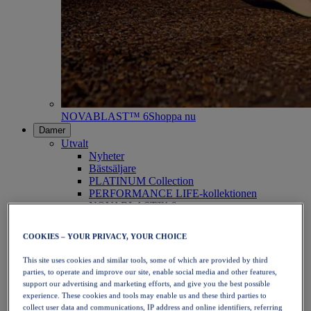
NOVABLAST™ 6
Shoppa nu
Damer
Utvalt
Nyheter
Bästsäljare
PLATINUM Collection
PERFORMANCE LIFE-kollektionen
NOVABLAST™ 6
Skor
Löpning
COOKIES – YOUR PRIVACY, YOUR CHOICE
Traillöpning
Tennis
This site uses cookies and similar tools, some of which are provided by third
Volleyboll
parties, to operate and improve our site, enable social media and other features,
Handboll
support our advertising and marketing efforts, and give you the best possible
Padel
experience. These cookies and tools may enable us and these third parties to
Nätboll
collect user data and communications, IP address and online identifiers, referring