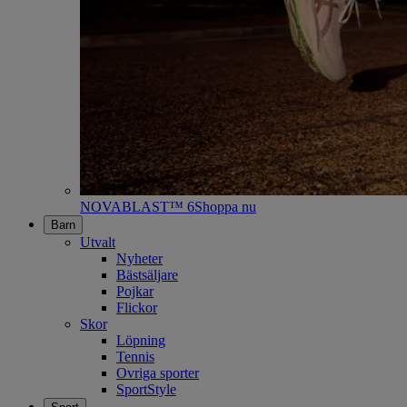
NOVABLAST™ 6
Shoppa nu
Barn
Utvalt
Nyheter
Bästsäljare
Pojkar
Flickor
Skor
Löpning
Tennis
Ovriga sporter
SportStyle