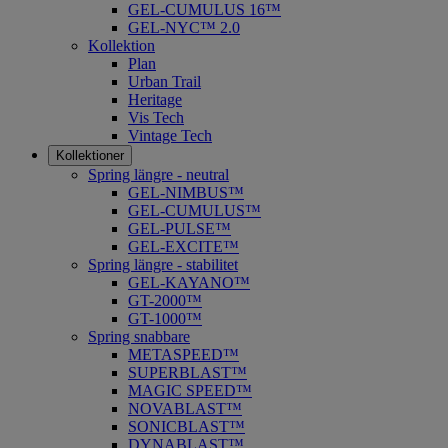
GEL-CUMULUS 16™
GEL-NYC™ 2.0
Kollektion
Plan
Urban Trail
Heritage
Vis Tech
Vintage Tech
Kollektioner
Spring längre - neutral
​GEL-NIMBUS™
GEL-CUMULUS™
GEL-PULSE™
GEL-EXCITE™
Spring längre - stabilitet
GEL-KAYANO™
GT-2000™
GT-1000™
Spring snabbare
METASPEED™
SUPERBLAST™
MAGIC SPEED™
NOVABLAST™
SONICBLAST™
DYNABLAST™