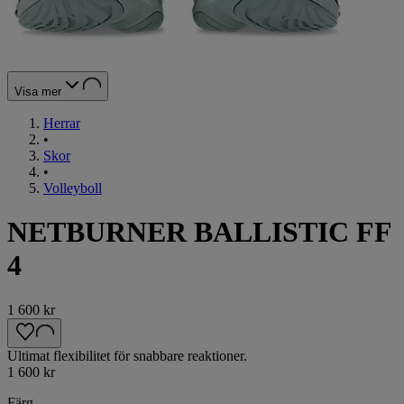
Visa mer
Herrar
•
Skor
•
Volleyboll
NETBURNER BALLISTIC FF
4
1 600 kr
Ultimat flexibilitet för snabbare reaktioner.
1 600 kr
Färg