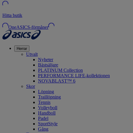
Hitta butik
OneASICS-förmåner
Herrar
Utvalt
Nyheter
Bästsäljare
PLATINUM Collection
PERFORMANCE LIFE-kollektionen
NOVABLAST™ 6
Skor
Löpning
Traillöpning
Tennis
Volleyboll
Handboll
Padel
SportStyle
Gång