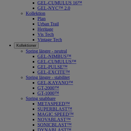
GEL-CUMULUS 16™
GEL-NYC™ 2.0
Kollektion
Plan
Urban Trail
Heritage
Vis Tech
Vintage Tech
Kollektioner
Spring längre - neutral
​GEL-NIMBUS™
GEL-CUMULUS™
GEL-PULSE™
GEL-EXCITE™
Spring längre - stabilitet
GEL-KAYANO™
GT-2000™
GT-1000™
Spring snabbare
METASPEED™
SUPERBLAST™
MAGIC SPEED™
NOVABLAST™
SONICBLAST™
DYNABLAST™