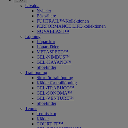
Sport
Utvalda
Nyheter
Bästsäljare
FUJITRAIL™-Kollektionen
PERFORMANCE LIFE-kollektionen
NOVABLAST™
Löpning
Löparskor
Löparkläder
METASPEED™
​GEL-NIMBUS™
GEL-KAYANO™
Shoefinder
Traillöpning
Skor för traillöpning
Kläder för traillöpning
GEL-TRABUCO™
GEL-SONOMA™
GEL-VENTURE™
Shoefinder
Tennis
Tennisskor
Kläder
COURT FF™