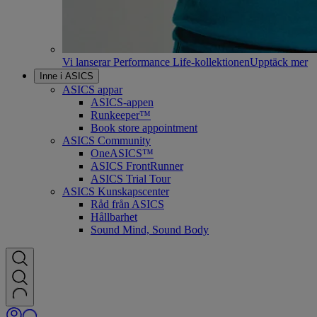
Vi lanserar Performance Life-kollektionen
Upptäck mer
Inne i ASICS
ASICS appar
ASICS-appen
Runkeeper™
Book store appointment
ASICS Community
OneASICS™
ASICS FrontRunner
ASICS Trial Tour
ASICS Kunskapscenter
Råd från ASICS
Hållbarhet
Sound Mind, Sound Body