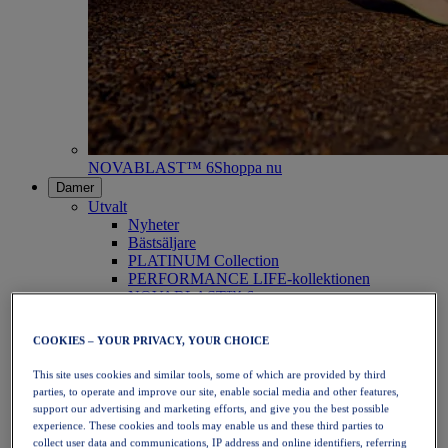
NOVABLAST™ 6
Shoppa nu
Damer
Utvalt
Nyheter
Bästsäljare
PLATINUM Collection
PERFORMANCE LIFE-kollektionen
NOVABLAST™ 6
Skor
Löpning
COOKIES – YOUR PRIVACY, YOUR CHOICE
Traillöpning
Tennis
This site uses cookies and similar tools, some of which are provided by third
Volleyboll
parties, to operate and improve our site, enable social media and other features,
Handboll
support our advertising and marketing efforts, and give you the best possible
Padel
experience. These cookies and tools may enable us and these third parties to
Nätboll
collect user data and communications, IP address and online identifiers, referring