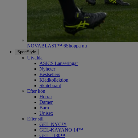
NOVABLAST™ 6
Shoppa nu
SportStyle
Utvalda
ASICS Lanseringar
Nyheter
Bestsellers
Klädkollektion
Skateboard
Efter kön
Herrar
Damer
Barn
Unisex
Efter stil
GEL-NYC™
GEL-KAYANO 14™
GEL-1130™