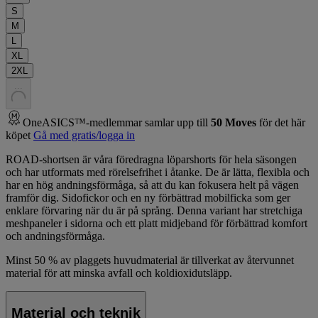
S
M
L
XL
2XL
.
.
.
OneASICS™-medlemmar samlar upp till
50
Moves
för det här
köpet
Gå med gratis/logga in
ROAD-shortsen är våra föredragna löparshorts för hela säsongen
och har utformats med rörelsefrihet i åtanke. De är lätta, flexibla och
har en hög andningsförmåga, så att du kan fokusera helt på vägen
framför dig. Sidofickor och en ny förbättrad mobilficka som ger
enklare förvaring när du är på språng. Denna variant har stretchiga
meshpaneler i sidorna och ett platt midjeband för förbättrad komfort
och andningsförmåga.
Minst 50 % av plaggets huvudmaterial är tillverkat av återvunnet
material för att minska avfall och koldioxidutsläpp.
Material och teknik