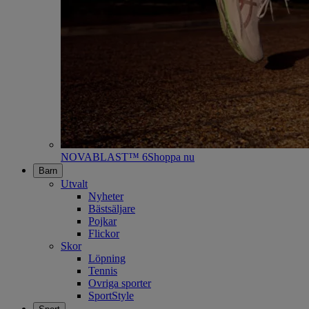
NOVABLAST™ 6
Shoppa nu
Barn
Utvalt
Nyheter
Bästsäljare
Pojkar
Flickor
Skor
Löpning
Tennis
Ovriga sporter
SportStyle