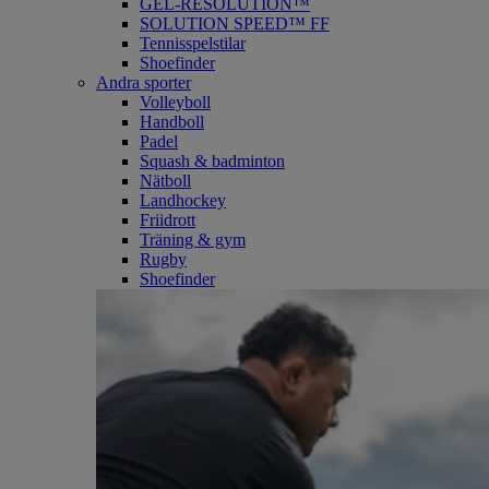
GEL-RESOLUTION™
SOLUTION SPEED™ FF
Tennisspelstilar
Shoefinder
Andra sporter
Volleyboll
Handboll
Padel
Squash & badminton
Nätboll
Landhockey
Friidrott
Träning & gym
Rugby
Shoefinder