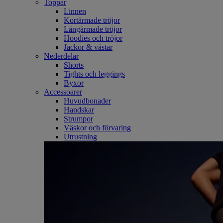
Toppar
Linnen
Kortärmade tröjor
Långärmade tröjor
Hoodies och tröjor
Jackor & västar
Nederdelar
Shorts
Tights och leggings
Byxor
Accessoarer
Huvudbonader
Handskar
Strumpor
Väskor och förvaring
Utrustning