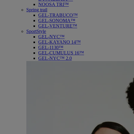
NOOSA TRI™
Spring trail
GEL-TRABUCO™
GEL-SONOMA™
GEL-VENTURE™
SportStyle
GEL-NYC™
GEL-KAYANO 14™
GEL-1130™
GEL-CUMULUS 16™
GEL-NYC™ 2.0