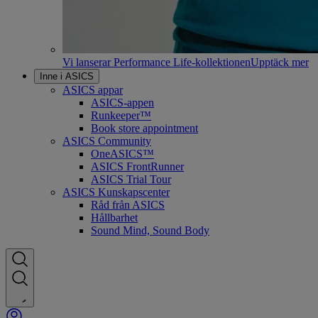
Vi lanserar Performance Life-kollektionen
Upptäck mer
Inne i ASICS
ASICS appar
ASICS-appen
Runkeeper™
Book store appointment
ASICS Community
OneASICS™
ASICS FrontRunner
ASICS Trial Tour
ASICS Kunskapscenter
Råd från ASICS
Hållbarhet
Sound Mind, Sound Body