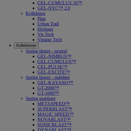
GEL-CUMULUS 16™
GEL-NYC™ 2.0
Kollektion
Plan
Urban Trail
Heritage
Vis Tech
Vintage Tech
Kollektioner
Spring längre - neutral
​GEL-NIMBUS™
GEL-CUMULUS™
GEL-PULSE™
GEL-EXCITE™
Spring längre - stabilitet
GEL-KAYANO™
GT-2000™
GT-1000™
Spring snabbare
METASPEED™
SUPERBLAST™
MAGIC SPEED™
NOVABLAST™
SONICBLAST™
DYNABLAST™