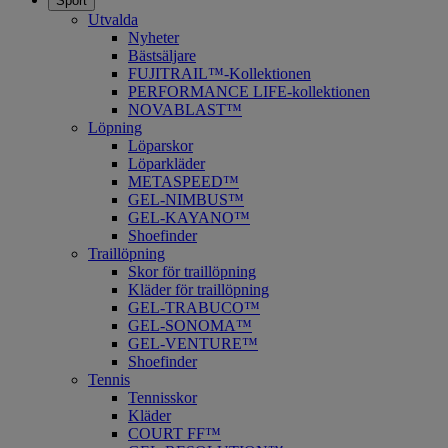
Sport
Utvalda
Nyheter
Bästsäljare
FUJITRAIL™-Kollektionen
PERFORMANCE LIFE-kollektionen
NOVABLAST™
Löpning
Löparskor
Löparkläder
METASPEED™
​GEL-NIMBUS™
GEL-KAYANO™
Shoefinder
Traillöpning
Skor för traillöpning
Kläder för traillöpning
GEL-TRABUCO™
GEL-SONOMA™
GEL-VENTURE™
Shoefinder
Tennis
Tennisskor
Kläder
COURT FF™