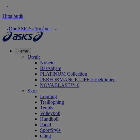
Hitta butik
OneASICS-förmåner
Herrar
Utvalt
Nyheter
Bästsäljare
PLATINUM Collection
PERFORMANCE LIFE-kollektionen
NOVABLAST™ 6
Skor
Löpning
Traillöpning
Tennis
Volleyboll
Handboll
Padel
SportStyle
Gång