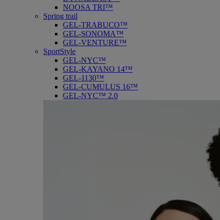
NOOSA TRI™
Spring trail
GEL-TRABUCO™
GEL-SONOMA™
GEL-VENTURE™
SportStyle
GEL-NYC™
GEL-KAYANO 14™
GEL-1130™
GEL-CUMULUS 16™
GEL-NYC™ 2.0