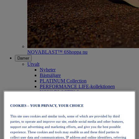
NOVABLAST™ 6
Shoppa nu
Damer
Utvalt
Nyheter
Bästsäljare
PLATINUM Collection
PERFORMANCE LIFE-kollektionen
NOVABLAST™ 6
Skor
Löpning
COOKIES – YOUR PRIVACY, YOUR CHOICE
Traillöpning
Tennis
This site uses cookies and similar tools, some of which are provided by third
Volleyboll
parties, to operate and improve our site, enable social media and other features,
Handboll
support our advertising and marketing efforts, and give you the best possible
Padel
experience. These cookies and tools may enable us and these third parties to
Nätboll
collect user data and communications, IP address and online identifiers, referring