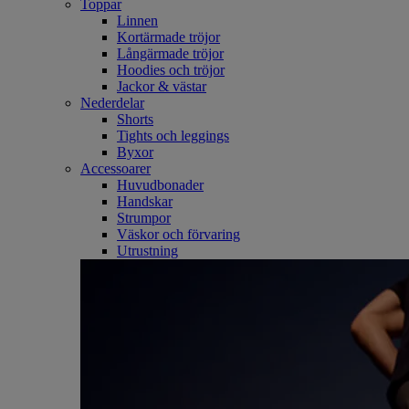
Toppar
Linnen
Kortärmade tröjor
Långärmade tröjor
Hoodies och tröjor
Jackor & västar
Nederdelar
Shorts
Tights och leggings
Byxor
Accessoarer
Huvudbonader
Handskar
Strumpor
Väskor och förvaring
Utrustning