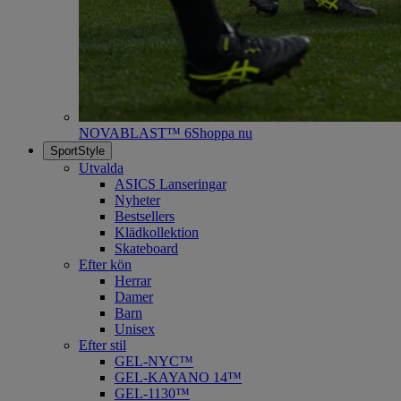
NOVABLAST™ 6
Shoppa nu
SportStyle
Utvalda
ASICS Lanseringar
Nyheter
Bestsellers
Klädkollektion
Skateboard
Efter kön
Herrar
Damer
Barn
Unisex
Efter stil
GEL-NYC™
GEL-KAYANO 14™
GEL-1130™