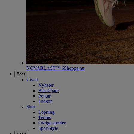
NOVABLAST™ 6
Shoppa nu
Barn
Utvalt
Nyheter
Bästsäljare
Pojkar
Flickor
Skor
Löpning
Tennis
Ovriga sporter
SportStyle