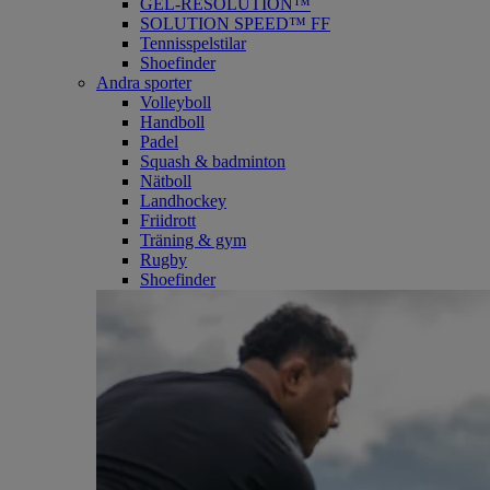
GEL-RESOLUTION™
SOLUTION SPEED™ FF
Tennisspelstilar
Shoefinder
Andra sporter
Volleyboll
Handboll
Padel
Squash & badminton
Nätboll
Landhockey
Friidrott
Träning & gym
Rugby
Shoefinder