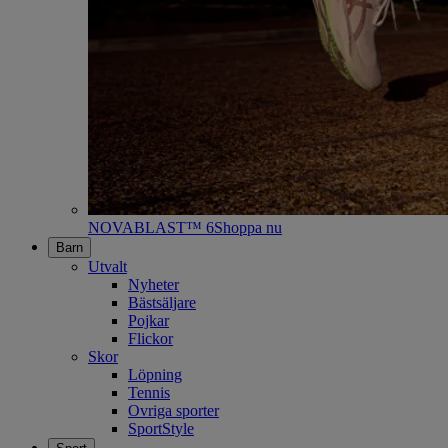
NOVABLAST™ 6
Shoppa nu
Barn
Utvalt
Nyheter
Bästsäljare
Pojkar
Flickor
Skor
Löpning
Tennis
Ovriga sporter
SportStyle