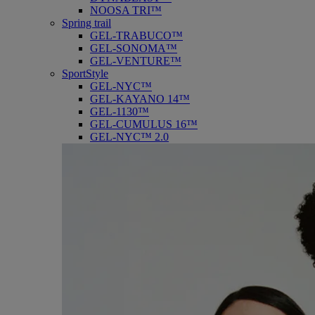
NOOSA TRI™
Spring trail
GEL-TRABUCO™
GEL-SONOMA™
GEL-VENTURE™
SportStyle
GEL-NYC™
GEL-KAYANO 14™
GEL-1130™
GEL-CUMULUS 16™
GEL-NYC™ 2.0