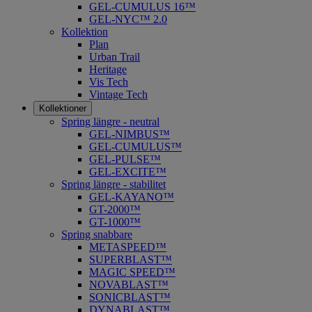
GEL-CUMULUS 16™
GEL-NYC™ 2.0
Kollektion
Plan
Urban Trail
Heritage
Vis Tech
Vintage Tech
Kollektioner
Spring längre - neutral
​GEL-NIMBUS™
GEL-CUMULUS™
GEL-PULSE™
GEL-EXCITE™
Spring längre - stabilitet
GEL-KAYANO™
GT-2000™
GT-1000™
Spring snabbare
METASPEED™
SUPERBLAST™
MAGIC SPEED™
NOVABLAST™
SONICBLAST™
DYNABLAST™