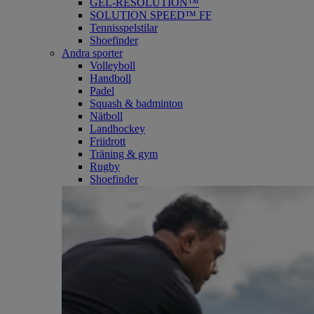
GEL-RESOLUTION™
SOLUTION SPEED™ FF
Tennisspelstilar
Shoefinder
Andra sporter
Volleyboll
Handboll
Padel
Squash & badminton
Nätboll
Landhockey
Friidrott
Träning & gym
Rugby
Shoefinder