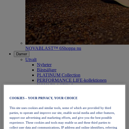
NOVABLAST™ 6
Shoppa nu
Damer
Utvalt
Nyheter
Bästsäljare
PLATINUM Collection
PERFORMANCE LIFE-kollektionen
NOVABLAST™ 6
Skor
Löpning
COOKIES – YOUR PRIVACY, YOUR CHOICE
Traillöpning
Tennis
This site uses cookies and similar tools, some of which are provided by third
Volleyboll
parties, to operate and improve our site, enable social media and other features,
Handboll
support our advertising and marketing efforts, and give you the best possible
Padel
experience. These cookies and tools may enable us and these third parties to
Nätboll
collect user data and communications, IP address and online identifiers, referring