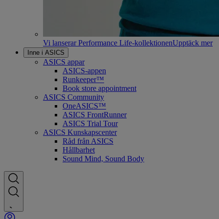
Vi lanserar Performance Life-kollektionen
Upptäck mer
Inne i ASICS
ASICS appar
ASICS-appen
Runkeeper™
Book store appointment
ASICS Community
OneASICS™
ASICS FrontRunner
ASICS Trial Tour
ASICS Kunskapscenter
Råd från ASICS
Hållbarhet
Sound Mind, Sound Body