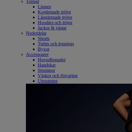
Toppar
Linnen
Kortärmade tröjor
Långärmade tröjor
Hoodies och tröjor
Jackor & västar
Nederdelar
Shorts
Tights och leggings
Byxor
Accessoarer
Huvudbonader
Handskar
Strumpor
Väskor och förvaring
Utrustning