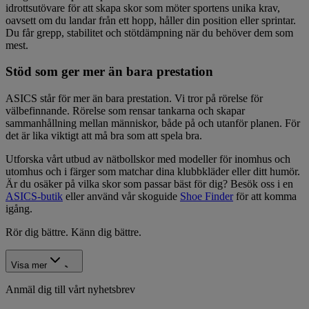
idrottsutövare för att skapa skor som möter sportens unika krav,
oavsett om du landar från ett hopp, håller din position eller sprintar.
Du får grepp, stabilitet och stötdämpning när du behöver dem som
mest.
Stöd som ger mer än bara prestation
ASICS står för mer än bara prestation. Vi tror på rörelse för
välbefinnande. Rörelse som rensar tankarna och skapar
sammanhållning mellan människor, både på och utanför planen. För
det är lika viktigt att må bra som att spela bra.
Utforska vårt utbud av nätbollskor med modeller för inomhus och
utomhus och i färger som matchar dina klubbkläder eller ditt humör.
Är du osäker på vilka skor som passar bäst för dig? Besök oss i en
ASICS-butik
eller använd vår skoguide
Shoe Finder
för att komma
igång.
Rör dig bättre. Känn dig bättre.
Visa mer
Anmäl dig till vårt nyhetsbrev