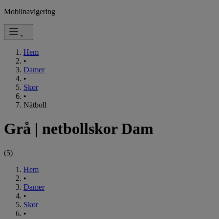
Mobilnavigering
Hem
•
Damer
•
Skor
•
Nätboll
Grå
|
netbollskor Dam
(
5
)
Hem
•
Damer
•
Skor
•