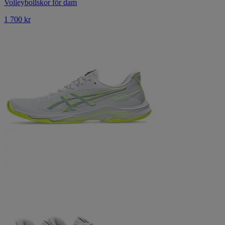
Volleybollskor för dam
1 700 kr