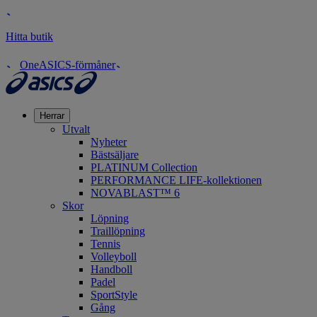
Hitta butik
OneASICS-förmåner
Herrar
Utvalt
Nyheter
Bästsäljare
PLATINUM Collection
PERFORMANCE LIFE-kollektionen
NOVABLAST™ 6
Skor
Löpning
Traillöpning
Tennis
Volleyboll
Handboll
Padel
SportStyle
Gång