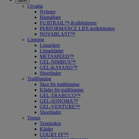
Sport
Utvalda
Nyheter
Bästsäljare
FUJITRAIL™-Kollektionen
PERFORMANCE LIFE-kollektionen
NOVABLAST™
Löpning
Löparskor
Löparkläder
METASPEED™
​GEL-NIMBUS™
GEL-KAYANO™
Shoefinder
Traillöpning
Skor för traillöpning
Kläder för traillöpning
GEL-TRABUCO™
GEL-SONOMA™
GEL-VENTURE™
Shoefinder
Tennis
Tennisskor
Kläder
COURT FF™