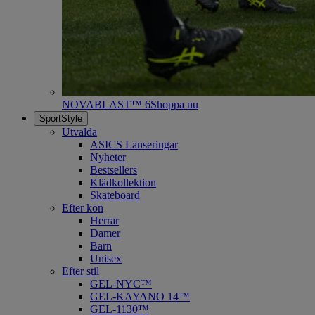
NOVABLAST™ 6
Shoppa nu
SportStyle
Utvalda
ASICS Lanseringar
Nyheter
Bestsellers
Klädkollektion
Skateboard
Efter kön
Herrar
Damer
Barn
Unisex
Efter stil
GEL-NYC™
GEL-KAYANO 14™
GEL-1130™