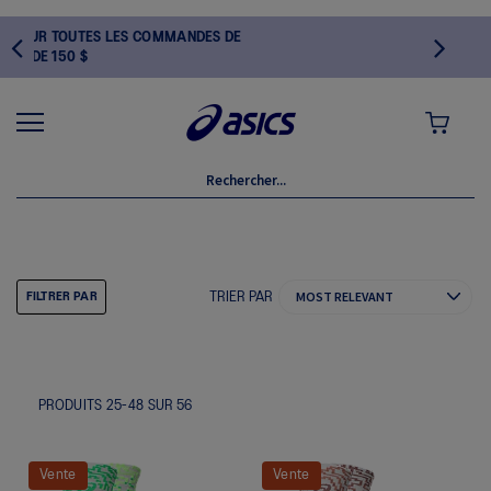
ANDES DE
MON PANI
CHAUSSETTES
TRIER PAR
FILTRER PAR
PRODUITS
25
-
48
SUR
56
Vente
Vente