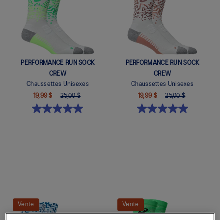
PERFORMANCE RUN SOCK
PERFORMANCE RUN SOCK
CREW
CREW
Chaussettes Unisexes
Chaussettes Unisexes
19,99 $
25,00 $
19,99 $
25,00 $
Vente
Vente
Quickview
Quickview