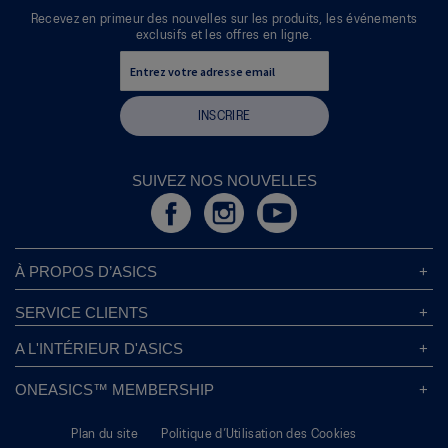
Recevez en primeur des nouvelles sur les produits, les événements
exclusifs et les offres en ligne.
INSCRIRE
SUIVEZ NOS NOUVELLES
À PROPOS D’ASICS
À Propos D’ASICS
SERVICE CLIENTS
Responsabilités d’entreprise
Magasins ASICS
A L'INTÉRIEUR D'ASICS
Politique de Confidentialité
Localisateur de Magasin
Sound Mind, Sound Body™
FAQs
ONEASICS™ MEMBERSHIP
Politique de Retour
Durabilité
Carrières
A propos de OneASICS™
Information sur l’expédition
L’empreinte de Carbone
Plan du site
Politique d’Utilisation des Cookies
S'inscrire gratuitement
Conditions Promotionnelles