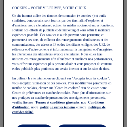
COOKIES – VOTRE VIE PRIVÉE, VOTRE CHOIX
Ce site internet utilise des témoins de connexion (« cookies ») et outils
similaires, dont certains sont fournis par des tiers, afin d’exploiter et
d’améliorer notre site internet, activer les médias sociaux et autres fonctions,
soutenir nos efforts de publicité et de marketing et vous offrir la meilleure
PERFORMANCE RUN SOCK
PERFORMANCE RUN SOCK
expérience possible. Ces cookies et outils peuvent nous permettre, et
QUARTER
CREW
permettre à ces tiers, de collecter des renseignements d'utilisateurs et des
Chaussettes Unisexes
Chaussettes Unisexes
communications, des adresses IP et des identifiants en ligne, des URL de
référence et d’autre contenu et information sur la navigation, et d'enregistrer
19,99 $
23,00 $
19,99 $
25,00 $
les interactions des utilisateurs avec ce site internet. Nous et les tiers
utilisons ces renseignements afin d’analyser et améliorer nos performances,
vous offrir une expérience plus personnalisée et vous proposer du contenu
et des publicités plus pertinents sur ce site internet et sur les sites de tiers.
En utilisant le site internet ou en cliquant sur "Accepter tous les cookies",
vous acceptez l'utilisation de ces cookies. Pour modifier vos paramètres en
matière de cookies, cliquez sur "Gérer les cookies" afin de visiter notre
Centre de préférences en matière de cookies. Pour plus d'informations sur
nos pratiques en matière de protection des renseignements personnels,
veuillez lire nos
Termes et conditions générales
, nos
Conditions
d'utilisation
, notre
politique sur les témoins
et notre
politique de
confidentialité.
Vente
Vente
Quickview
Quickview