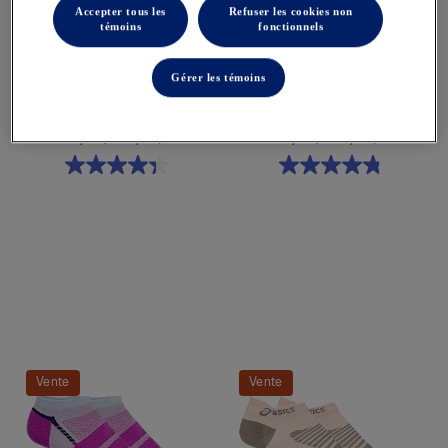
Accepter tous les
Refuser les cookies non
témoins
fonctionnels
Gérer les témoins
CUSHION LOW
QUICK LYTE PLUS 3PK
Chaussettes Unisexes
Chaussettes Pour Femmes
14,99 $
18,00 $
14,99 $
20,00 $
Quickview
Quickview
Vente
Vente