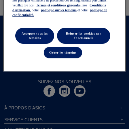
nos pratiques en matière de protection des renseignements personnels,
veuillez lire nos
Termes et conditions générales
, nos
Conditions
d'utilisation
, notre
politique sur les témoins
et notre
politique de
confidentialité.
SUIVEZ LES NOUVELLES D’ASICS
Accepter tous les
Refuser les cookies non
Recevez en primeur des nouvelles sur les produits, les événements
témoins
fonctionnels
exclusifs et les offres en ligne.
Gérer les témoins
INSCRIRE
SUIVEZ NOS NOUVELLES
À PROPOS D’ASICS
À Propos D’ASICS
SERVICE CLIENTS
Responsabilités d’entreprise
Magasins ASICS