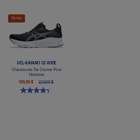
Quickview
Quickview
Vente
GEL-KAYANO 32 WIDE
Chaussures De Course Pour
Hommes
189,99 $
220,00 $