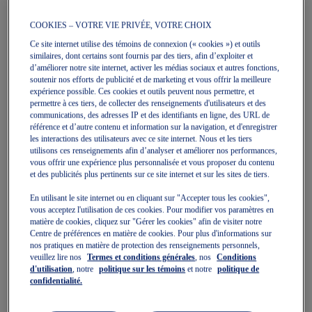
COOKIES – VOTRE VIE PRIVÉE, VOTRE CHOIX
Ce site internet utilise des témoins de connexion (« cookies ») et outils
9
ARTICLES
similaires, dont certains sont fournis par des tiers, afin d’exploiter et
d’améliorer notre site internet, activer les médias sociaux et autres fonctions,
soutenir nos efforts de publicité et de marketing et vous offrir la meilleure
Vente
Vente
expérience possible. Ces cookies et outils peuvent nous permettre, et
permettre à ces tiers, de collecter des renseignements d'utilisateurs et des
communications, des adresses IP et des identifiants en ligne, des URL de
référence et d’autre contenu et information sur la navigation, et d'enregistrer
les interactions des utilisateurs avec ce site internet. Nous et les tiers
utilisons ces renseignements afin d’analyser et améliorer nos performances,
vous offrir une expérience plus personnalisée et vous proposer du contenu
et des publicités plus pertinents sur ce site internet et sur les sites de tiers.
GEL-KAYANO 32
GEL-KAYANO 32 NARROW
En utilisant le site internet ou en cliquant sur "Accepter tous les cookies",
Chaussures De Course Pour
Chaussures De Course Pour
vous acceptez l'utilisation de ces cookies. Pour modifier vos paramètres en
Femmes
Femmes
matière de cookies, cliquez sur "Gérer les cookies" afin de visiter notre
189,99 $
220,00 $
189,99 $
220,00 $
Centre de préférences en matière de cookies. Pour plus d'informations sur
nos pratiques en matière de protection des renseignements personnels,
veuillez lire nos
Termes et conditions générales
, nos
Conditions
d'utilisation
, notre
politique sur les témoins
et notre
politique de
confidentialité.