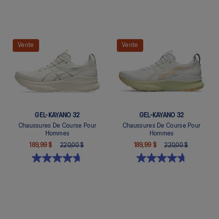
Quickview
Quickview
Vente
Vente
GEL-KAYANO 32
GEL-KAYANO 32
Chaussures De Course Pour
Chaussures De Course Pour
Hommes
Hommes
189,99 $
220,00 $
189,99 $
220,00 $