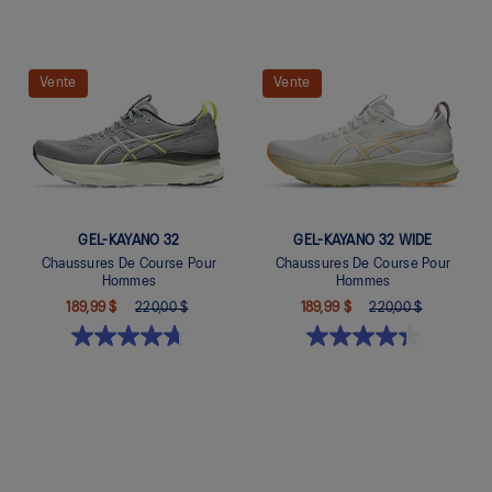
Quickview
Quickview
Vente
Vente
GEL-KAYANO 32
GEL-KAYANO 32 WIDE
Chaussures De Course Pour
Chaussures De Course Pour
Hommes
Hommes
189,99 $
220,00 $
189,99 $
220,00 $