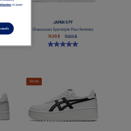
 témoins
et notre
JAPAN S PF
onnels
mmes
Chaussures Sportstyle Pour Femmes
74,99 $
110,00 $
Vente