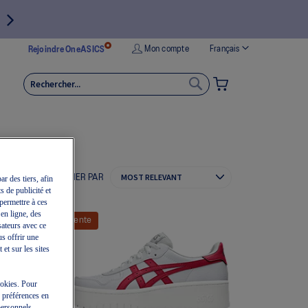
Langue
Mon compte
Français
Rejoindre OneASICS
MON PANIER
RECHERCHER
RECHERCHER
TRIER PAR
ar des tiers, afin
s de publicité et
permettre à ces
 en ligne, des
Vente
sateurs avec ce
us offrir une
et sur les sites
cookies. Pour
e préférences en
personnels,