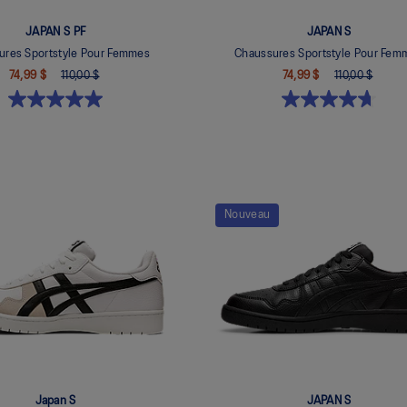
JAPAN S PF
JAPAN S
ures Sportstyle Pour Femmes
Chaussures Sportstyle Pour Fem
74,99 $
110,00 $
74,99 $
110,00 $
Nouveau
Japan S
JAPAN S