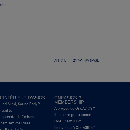
mmes
AFFICHER
PAR PAGE
 L'INTÉRIEUR D'ASICS
ONEASICS™
MEMBERSHIP
ound Mind, Sound Body™
A propos de OneASICS™
rabilité
S'inscrire gratuitement
empreinte de Carbone
FAQ OneASICS™
namisez vos idées
Bienvenue à OneASICS™
ive Back Box®