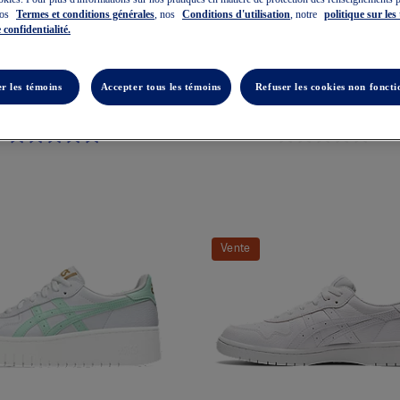
nos
Termes et conditions générales
, nos
Conditions d'utilisation
, notre
politique sur les
 confidentialité.
JAPAN S PF
JAPAN S
r les témoins
Accepter tous les témoins
Refuser les cookies non foncti
ures Sportstyle Pour Femmes
Chaussures Sportstyle Pour Ho
110,00 $
110,00 $
Vente