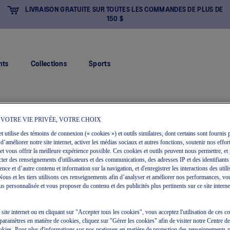
LIVRAISON GRATUITE SUR TOUTES LES COMMANDES DE PLUS DE
150 $
nts
Collections
Sports
 VOTRE VIE PRIVÉE, VOTRE CHOIX
et utilise des témoins de connexion (« cookies ») et outils similaires, dont certains sont fournis p
 d’améliorer notre site internet, activer les médias sociaux et autres fonctions, soutenir nos effort
et vous offrir la meilleure expérience possible. Ces cookies et outils peuvent nous permettre, et 
ecter des renseignements d'utilisateurs et des communications, des adresses IP et des identifiants
Nouveau
ce et d’autre contenu et information sur la navigation, et d'enregistrer les interactions des utili
. Nous et les tiers utilisons ces renseignements afin d’analyser et améliorer nos performances, vo
s personnalisée et vous proposer du contenu et des publicités plus pertinents sur ce site internet 
e site internet ou en cliquant sur "Accepter tous les cookies", vous acceptez l'utilisation de ces 
paramètres en matière de cookies, cliquez sur "Gérer les cookies" afin de visiter notre Centre d
okies. Pour plus d'informations sur nos pratiques en matière de protection des renseignements 