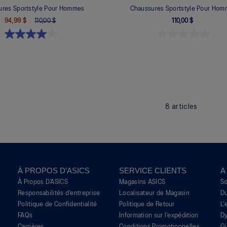
ures Sportstyle Pour Hommes
Chaussures Sportstyle Pour Ho
94,99 $
110,00 $
110,00 $
8
articles
À PROPOS D’ASICS
SERVICE CLIENTS
A
À Propos D’ASICS
Magasins ASICS
S
Responsabilités d’entreprise
Localisateur de Magasin
Du
Politique de Confidentialité
Politique de Retour
L’
FAQs
Information sur l’expédition
Dy
Carrières
Conditions Promotionnelles
G