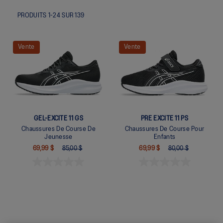
PRODUITS
1
-
24
SUR
139
Vente
Vente
GEL-EXCITE 11 GS
PRE EXCITE 11 PS
Chaussures De Course De
Chaussures De Course Pour
Jeunesse
Enfants
69,99 $
85,00 $
69,99 $
80,00 $