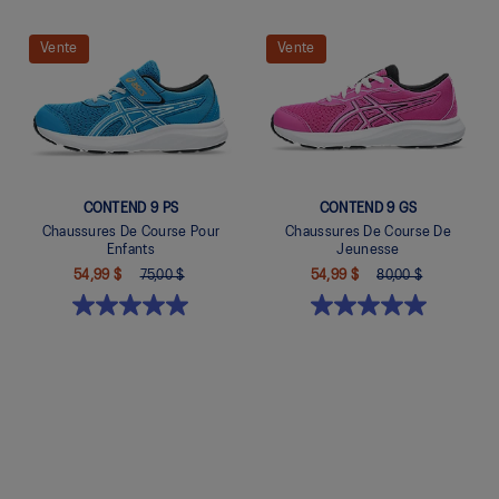
Quickview
Quickview
Vente
Vente
CONTEND 9 PS
CONTEND 9 GS
Chaussures De Course Pour
Chaussures De Course De
Enfants
Jeunesse
54,99 $
75,00 $
54,99 $
80,00 $