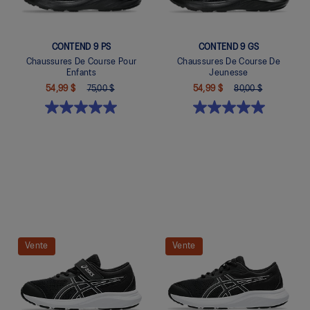
CONTEND 9 PS
CONTEND 9 GS
Chaussures De Course Pour
Chaussures De Course De
Enfants
Jeunesse
54,99 $
75,00 $
54,99 $
80,00 $
Quickview
Quickview
Vente
Vente