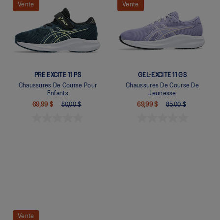
Quickview
Quickview
Vente
Vente
PRE EXCITE 11 PS
GEL-EXCITE 11 GS
Chaussures De Course Pour
Chaussures De Course De
Enfants
Jeunesse
69,99 $
80,00 $
69,99 $
85,00 $
Quickview
Quickview
Vente