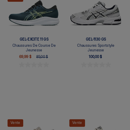
GEL-EXCITE 11 GS
GEL-1130 GS
Chaussures De Course De
Chaussures Sportstyle
Jeunesse
Jeunesse
69,99 $
85,00 $
100,00 $
Quickview
Quickview
Vente
Vente