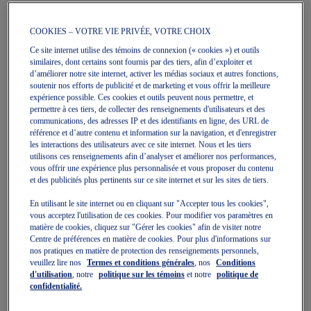
COOKIES – VOTRE VIE PRIVÉE, VOTRE CHOIX
Ce site internet utilise des témoins de connexion (« cookies ») et outils
Quickview
Quickview
Vente
Vente
similaires, dont certains sont fournis par des tiers, afin d’exploiter et
d’améliorer notre site internet, activer les médias sociaux et autres fonctions,
soutenir nos efforts de publicité et de marketing et vous offrir la meilleure
expérience possible. Ces cookies et outils peuvent nous permettre, et
permettre à ces tiers, de collecter des renseignements d'utilisateurs et des
communications, des adresses IP et des identifiants en ligne, des URL de
référence et d’autre contenu et information sur la navigation, et d'enregistrer
les interactions des utilisateurs avec ce site internet. Nous et les tiers
GT-1000 14 GS
GT-1000 14 GS
utilisons ces renseignements afin d’analyser et améliorer nos performances,
Chaussures De Course De
Chaussures De Course De
vous offrir une expérience plus personnalisée et vous proposer du contenu
Jeunesse
Jeunesse
et des publicités plus pertinents sur ce site internet et sur les sites de tiers.
79,99 $
100,00 $
79,99 $
100,00 $
En utilisant le site internet ou en cliquant sur "Accepter tous les cookies",
vous acceptez l'utilisation de ces cookies. Pour modifier vos paramètres en
matière de cookies, cliquez sur "Gérer les cookies" afin de visiter notre
Centre de préférences en matière de cookies. Pour plus d'informations sur
nos pratiques en matière de protection des renseignements personnels,
veuillez lire nos
Termes et conditions générales
, nos
Conditions
d'utilisation
, notre
politique sur les témoins
et notre
politique de
confidentialité.