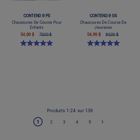
CONTEND 9 PS
CONTEND 9 GS
Chaussures De Course Pour
Chaussures De Course De
Enfants
Jeunesse
54,99 $
75,00 $
54,99 $
80,00 $
Quickview
Quickview
Produits
1
-
24
sur
139
PAGE
Vous lisez actuellement la page
1
Page
Page
Page
Page
2
3
4
5
Page
Suivant