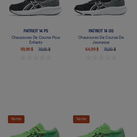
PATRIOT 14 PS
PATRIOT 14 GS
Chaussures De Course Pour
Chaussures De Course De
Enfants
Jeunesse
59,99 $
70,00 $
64,99 $
75,00 $
Quickview
Quickview
Vente
Vente