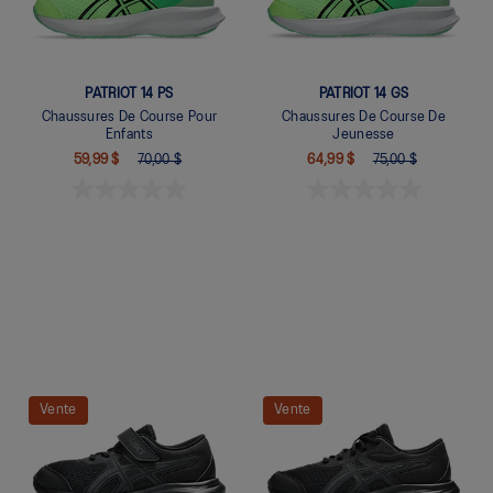
PATRIOT 14 PS
PATRIOT 14 GS
Chaussures De Course Pour
Chaussures De Course De
Enfants
Jeunesse
59,99 $
70,00 $
64,99 $
75,00 $
Quickview
Quickview
Vente
Vente