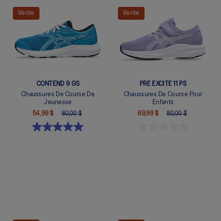
Quickview
Quickview
Vente
Vente
CONTEND 9 GS
PRE EXCITE 11 PS
Chaussures De Course De
Chaussures De Course Pour
Jeunesse
Enfants
54,99 $
80,00 $
69,99 $
80,00 $