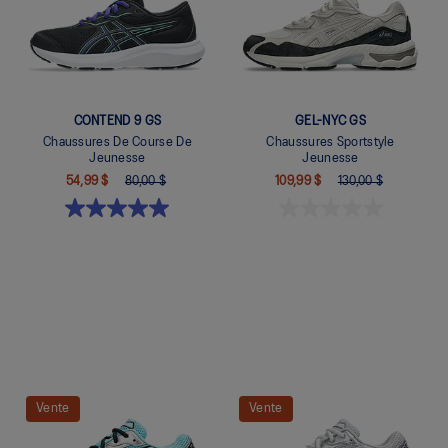
CONTEND 9 GS
GEL-NYC GS
Chaussures De Course De
Chaussures Sportstyle
Jeunesse
Jeunesse
54,99 $
80,00 $
109,99 $
130,00 $
Quickview
Quickview
Vente
Vente