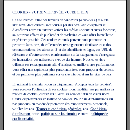
COOKIES – VOTRE VIE PRIVÉE, VOTRE CHOIX
Quickview
Quickview
Vente
Vente
Ce site internet utilise des témoins de connexion (« cookies ») et outils
similaires, dont certains sont fournis par des tiers, afin d’exploiter et
d’améliorer notre site internet, activer les médias sociaux et autres fonctions,
soutenir nos efforts de publicité et de marketing et vous offrir la meilleure
expérience possible. Ces cookies et outils peuvent nous permettre, et
permettre à ces tiers, de collecter des renseignements d'utilisateurs et des
communications, des adresses IP et des identifiants en ligne, des URL de
référence et d’autre contenu et information sur la navigation, et d'enregistrer
les interactions des utilisateurs avec ce site internet. Nous et les tiers
PATRIOT 14 PS
GT-1000 14 GS
utilisons ces renseignements afin d’analyser et améliorer nos performances,
Chaussures De Course Pour
Chaussures De Course De
vous offrir une expérience plus personnalisée et vous proposer du contenu
Enfants
Jeunesse
et des publicités plus pertinents sur ce site internet et sur les sites de tiers.
59,99 $
70,00 $
79,99 $
100,00 $
En utilisant le site internet ou en cliquant sur "Accepter tous les cookies",
vous acceptez l'utilisation de ces cookies. Pour modifier vos paramètres en
matière de cookies, cliquez sur "Gérer les cookies" afin de visiter notre
Centre de préférences en matière de cookies. Pour plus d'informations sur
nos pratiques en matière de protection des renseignements personnels,
veuillez lire nos
Termes et conditions générales
, nos
Conditions
d'utilisation
, notre
politique sur les témoins
et notre
politique de
confidentialité.