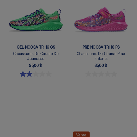
Quickview
Quickview
GEL-NOOSA TRI 16 GS
PRE NOOSA TRI 16 PS
Chaussures De Course De
Chaussures De Course Pour
Jeunesse
Enfants
95,00 $
85,00 $
Quickview
Quickview
Vente