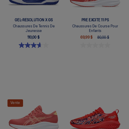
GEL-RESOLUTION X GS
PRE EXCITE 11 PS
Chaussures De Tennis De
Chaussures De Course Pour
Jeunesse
Enfants
110,00 $
69,99 $
80,00 $
Quickview
Quickview
Vente