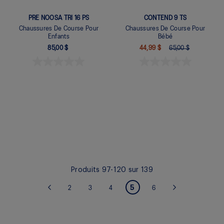
PRE NOOSA TRI 16 PS
CONTEND 9 TS
Chaussures De Course Pour
Chaussures De Course Pour
Enfants
Bébé
85,00 $
44,99 $
65,00 $
Quickview
Quickview
Produits
97
-
120
sur
139
PAGE
Vous lisez
5
Page
Page
Page
Page
Page
Précédent
2
3
4
6
Page
Suivant
actuellement la
page