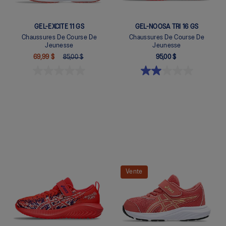
GEL-EXCITE 11 GS
GEL-NOOSA TRI 16 GS
Chaussures De Course De
Chaussures De Course De
Jeunesse
Jeunesse
69,99 $
85,00 $
95,00 $
Quickview
Quickview
Vente