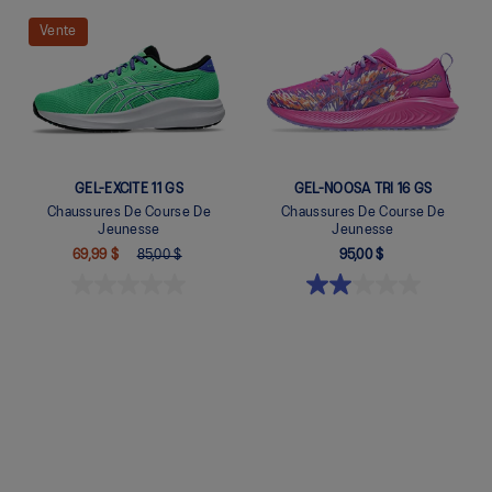
Quickview
Quickview
Vente
GEL-EXCITE 11 GS
GEL-NOOSA TRI 16 GS
Chaussures De Course De
Chaussures De Course De
Jeunesse
Jeunesse
69,99 $
85,00 $
95,00 $