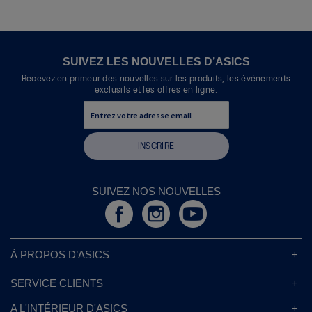
SUIVEZ LES NOUVELLES D’ASICS
Recevez en primeur des nouvelles sur les produits, les événements
exclusifs et les offres en ligne.
INSCRIRE
SUIVEZ NOS NOUVELLES
À PROPOS D’ASICS
À Propos D’ASICS
SERVICE CLIENTS
Responsabilités d’entreprise
Magasins ASICS
A L'INTÉRIEUR D'ASICS
Politique de Confidentialité