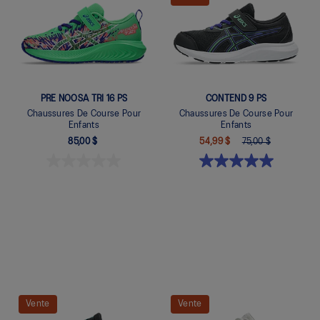
PRE NOOSA TRI 16 PS
CONTEND 9 PS
Chaussures De Course Pour
Chaussures De Course Pour
Enfants
Enfants
85,00 $
54,99 $
75,00 $
Quickview
Quickview
Vente
Vente