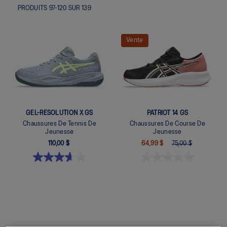
PRODUITS
97
-
120
SUR
139
Vente
GEL-RESOLUTION X GS
PATRIOT 14 GS
Chaussures De Tennis De
Chaussures De Course De
Jeunesse
Jeunesse
110,00 $
64,99 $
75,00 $