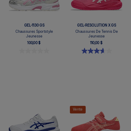
GEL-1130 GS
GEL-RESOLUTION X GS
Chaussures Sportstyle
Chaussures De Tennis De
Jeunesse
Jeunesse
100,00 $
110,00 $
Quickview
Quickview
Vente