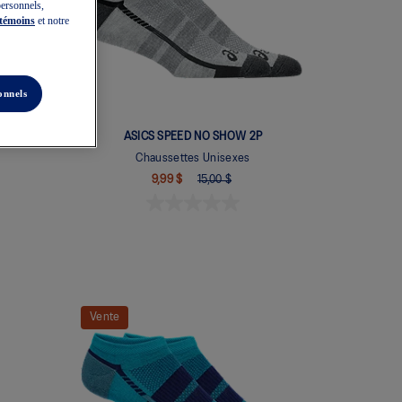
personnels,
 témoins
et notre
onnels
ASICS SPEED NO SHOW 2P
Chaussettes Unisexes
9,99 $
15,00 $
Vente