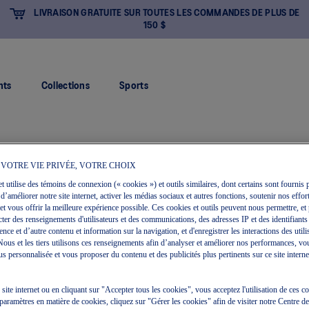
LIVRAISON GRATUITE SUR TOUTES LES COMMANDES DE PLUS DE
150 $
nts
Collections
Sports
 VOTRE VIE PRIVÉE, VOTRE CHOIX
et utilise des témoins de connexion (« cookies ») et outils similaires, dont certains sont fournis p
 d’améliorer notre site internet, activer les médias sociaux et autres fonctions, soutenir nos effort
et vous offrir la meilleure expérience possible. Ces cookies et outils peuvent nous permettre, et 
ecter des renseignements d'utilisateurs et des communications, des adresses IP et des identifiants
ce et d’autre contenu et information sur la navigation, et d'enregistrer les interactions des utili
. Nous et les tiers utilisons ces renseignements afin d’analyser et améliorer nos performances, vo
s personnalisée et vous proposer du contenu et des publicités plus pertinents sur ce site internet 
Vente
e site internet ou en cliquant sur "Accepter tous les cookies", vous acceptez l'utilisation de ces 
paramètres en matière de cookies, cliquez sur "Gérer les cookies" afin de visiter notre Centre d