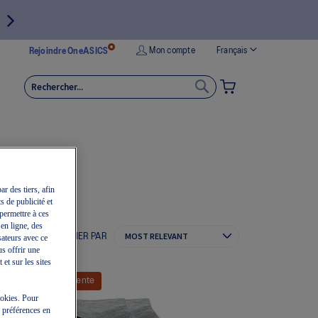
Langue
Mon compte
Français
Rejoindre OneASICS
MON PANIER
RECHERCHER
RECHERCHER
ar des tiers, afin
s de publicité et
permettre à ces
 en ligne, des
TRIER PAR
sateurs avec ce
us offrir une
et sur les sites
Vente
cookies. Pour
e préférences en