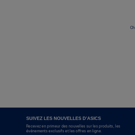
Ch
SUIVEZ LES NOUVELLES D’ASICS
Recevez en primeur des nouvelles sur les produits, les
événements exclusifs et les offres en ligne.