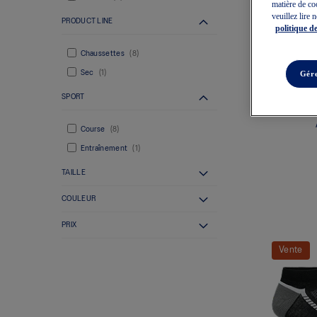
matière de co
veuillez lire 
PRODUCT LINE
politique de
Chaussettes
8
Sec
1
Gére
SPORT
Course
8
Entraînement
1
TAILLE
COULEUR
PRIX
Vente