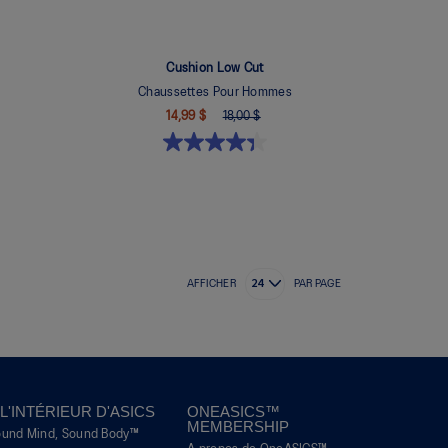
Cushion Low Cut
Chaussettes Pour Hommes
14,99 $
18,00 $
AFFICHER
PAR PAGE
 L'INTÉRIEUR D'ASICS
ONEASICS™
MEMBERSHIP
ound Mind, Sound Body™