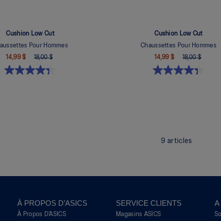
Cushion Low Cut
Cushion Low Cut
aussettes Pour Hommes
Chaussettes Pour Hommes
14,99 $
18,00 $
14,99 $
18,00 $
9
articles
À PROPOS D’ASICS
SERVICE CLIENTS
A
À Propos D’ASICS
Magasins ASICS
S