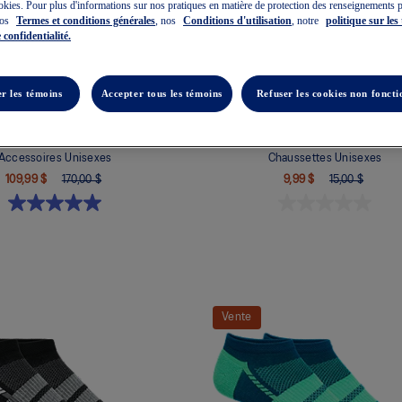
okies. Pour plus d'informations sur nos pratiques en matière de protection des renseignements 
nos
Termes et conditions générales
, nos
Conditions d'utilisation
, notre
politique sur les
 confidentialité.
r les témoins
Accepter tous les témoins
Refuser les cookies non foncti
BACKPACK 35
ASICS SPEED NO SHOW 2P
Accessoires Unisexes
Chaussettes Unisexes
109,99 $
170,00 $
9,99 $
15,00 $
Vente